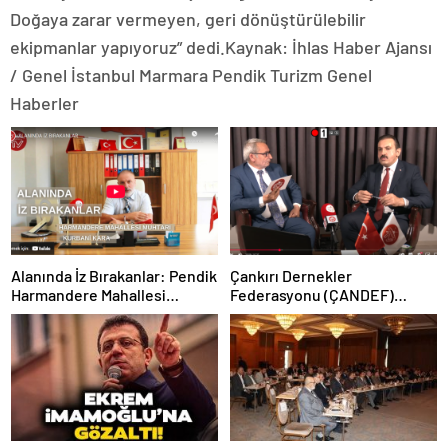
Doğaya zarar vermeyen, geri dönüştürülebilir
ekipmanlar yapıyoruz” dedi.Kaynak: İhlas Haber Ajansı
/ Genel İstanbul Marmara Pendik Turizm Genel
Haberler
Alanında İz Bırakanlar: Pendik
Çankırı Dernekler
Harmandere Mahallesi
Federasyonu (ÇANDEF)
Muhtarı Sn. Kurbani KARA ile
Başkanı Önder Tozan,
Yeni Dönemi Konuştuk