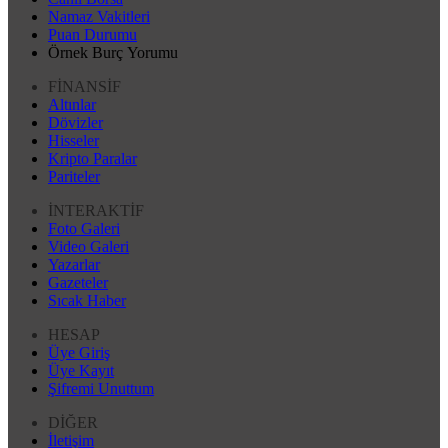
Namaz Vakitleri
Puan Durumu
Örnek Burç Yorumu
FİNANSİF
Altınlar
Dövizler
Hisseler
Kripto Paralar
Pariteler
İNTERAKTİF
Foto Galeri
Video Galeri
Yazarlar
Gazeteler
Sıcak Haber
HESAP
Üye Giriş
Üye Kayıt
Şifremi Unuttum
DİĞER
İletişim