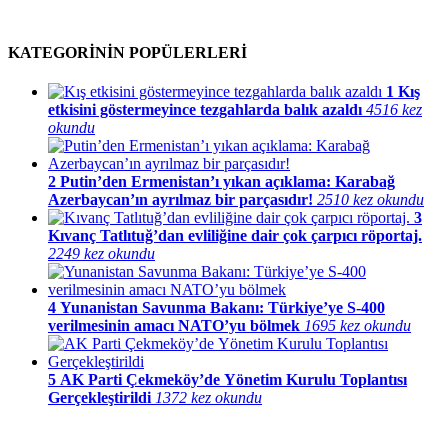
KATEGORİNİN POPÜLERLERİ
1
Kış
etkisini göstermeyince tezgahlarda balık azaldı
4516 kez
okundu
2
Putin’den Ermenistan’ı yıkan açıklama: Karabağ
Azerbaycan’ın ayrılmaz bir parçasıdır!
2510 kez okundu
3
Kıvanç Tatlıtuğ’dan evliliğine dair çok çarpıcı röportaj.
2249 kez okundu
4
Yunanistan Savunma Bakanı: Türkiye’ye S-400
verilmesinin amacı NATO’yu bölmek
1695 kez okundu
5
AK Parti Çekmeköy’de Yönetim Kurulu Toplantısı
Gerçekleştirildi
1372 kez okundu