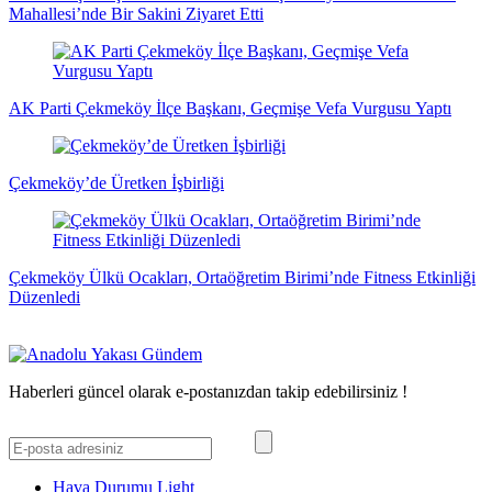
Mahallesi’nde Bir Sakini Ziyaret Etti
AK Parti Çekmeköy İlçe Başkanı, Geçmişe Vefa Vurgusu Yaptı
Çekmeköy’de Üretken İşbirliği
Çekmeköy Ülkü Ocakları, Ortaöğretim Birimi’nde Fitness Etkinliği
Düzenledi
Haberleri güncel olarak e-postanızdan takip edebilirsiniz !
Hava Durumu Light