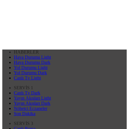
HABERLER
Hava Durumu Light
Hava Durumu Dark
Yol Durumu Light
Yol Durumu Dark
Canlı Tv Light
SERVİS 1
Canlı Tv Dark
Yayın Akışları Light
Yayın Akışları Dark
Nöbetçi Eczaneler
Son Dakika
SERVİS 3
Canlı Borsa