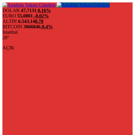
DOLAR
47,7131
0.16%
EURO
55,0801
-0.02%
ALTIN
6.543,14
0,78
BITCOIN
3066846
-0.4%
İstanbul
28°
AÇIK