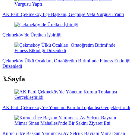
AK Parti Çekmeköy İlçe Başkanı, Geçmişe Vefa Vurgusu Yaptı
Çekmeköy’de Üretken İşbirliği
Çekmeköy Ülkü Ocakları, Ortaöğretim Birimi’nde Fitness Etkinliği
Düzenledi
3.Sayfa
AK Parti Çekmeköy’de Yönetim Kurulu Toplantısı Gerçekleştirildi
Kurucu İlçe Başkan Yardımcısı Av Selçuk Bayram Mimar Sinan