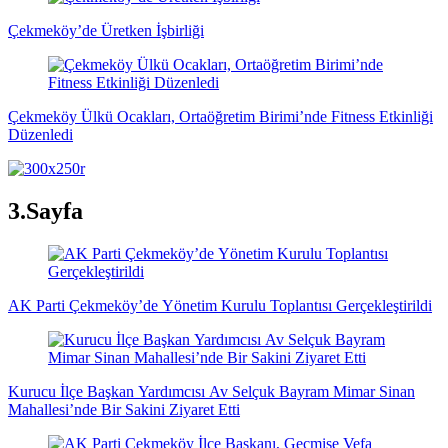
Çekmeköy’de Üretken İşbirliği
Çekmeköy Ülkü Ocakları, Ortaöğretim Birimi’nde Fitness Etkinliği
Düzenledi
3.Sayfa
AK Parti Çekmeköy’de Yönetim Kurulu Toplantısı Gerçekleştirildi
Kurucu İlçe Başkan Yardımcısı Av Selçuk Bayram Mimar Sinan
Mahallesi’nde Bir Sakini Ziyaret Etti