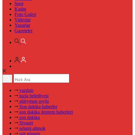
Spor
Kadın
Foto Galeri
Videolar
Yazarlar
Gazeteler
yazılım
tuzla belediyesi
süleyman soylu
Son dakika haberler
son dakika deprem haberleri
son dakika
Siyaset
selami altınok
sait güngör