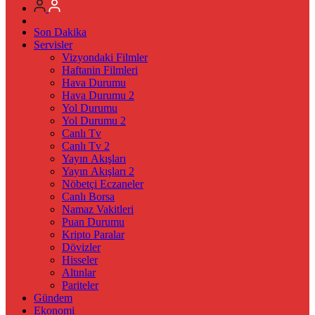
Son Dakika
Servisler
Vizyondaki Filmler
Haftanin Filmleri
Hava Durumu
Hava Durumu 2
Yol Durumu
Yol Durumu 2
Canlı Tv
Canlı Tv 2
Yayın Akışları
Yayın Akışları 2
Nöbetçi Eczaneler
Canlı Borsa
Namaz Vakitleri
Puan Durumu
Kripto Paralar
Dövizler
Hisseler
Altınlar
Pariteler
Gündem
Ekonomi