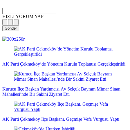
HIZLI YORUM YAP
Gönder
magazin
influencer
teknolojik
son
son
çanakkale
son
güncel
yerel
indirim
kripto
dizi
haberleri
haberleri
haberleri
dakika
dakika
haberleri
dakika
haberler
haberler
haberleri
para
haberleri
haberleri
flaş
haberleri
haberleri
haberler
AK Parti Çekmeköy’de Yönetim Kurulu Toplantısı Gerçekleştirildi
Kurucu İlçe Başkan Yardımcısı Av Selçuk Bayram Mimar Sinan
Mahallesi’nde Bir Sakini Ziyaret Etti
AK Parti Çekmeköy İlçe Başkanı, Geçmişe Vefa Vurgusu Yaptı