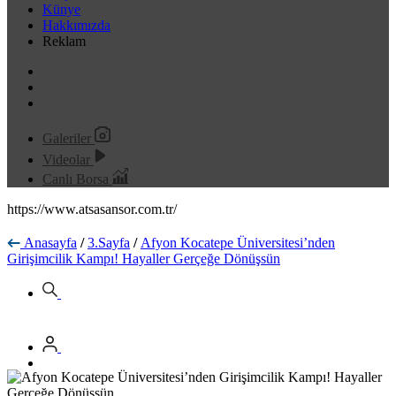
Künye
Hakkımızda
Reklam
Galeriler
Videolar
Canlı Borsa
https://www.atsasansor.com.tr/
Anasayfa
/
3.Sayfa
/
Afyon Kocatepe Üniversitesi’nden
Girişimcilik Kampı! Hayaller Gerçeğe Dönüşsün