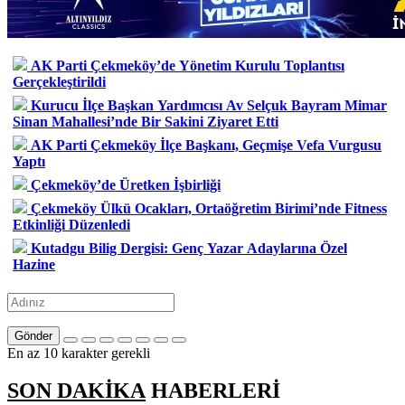
AK Parti Çekmeköy’de Yönetim Kurulu Toplantısı
Gerçekleştirildi
Kurucu İlçe Başkan Yardımcısı Av Selçuk Bayram Mimar
Sinan Mahallesi’nde Bir Sakini Ziyaret Etti
AK Parti Çekmeköy İlçe Başkanı, Geçmişe Vefa Vurgusu
Yaptı
Çekmeköy’de Üretken İşbirliği
Çekmeköy Ülkü Ocakları, Ortaöğretim Birimi’nde Fitness
Etkinliği Düzenledi
Kutadgu Bilig Dergisi: Genç Yazar Adaylarına Özel
Hazine
Gönder
En az 10 karakter gerekli
SON DAKİKA
HABERLERİ