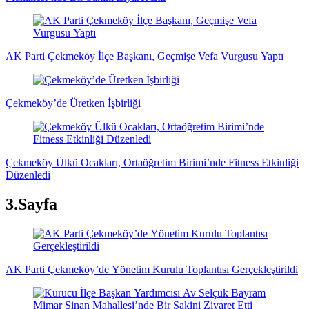
AK Parti Çekmeköy İlçe Başkanı, Geçmişe Vefa Vurgusu Yaptı
Çekmeköy’de Üretken İşbirliği
Çekmeköy Ülkü Ocakları, Ortaöğretim Birimi’nde Fitness Etkinliği
Düzenledi
3.Sayfa
AK Parti Çekmeköy’de Yönetim Kurulu Toplantısı Gerçekleştirildi