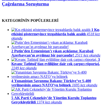
Çağrılarına Soruşturma
KATEGORİNİN POPÜLERLERİ
1
Kış
etkisini göstermeyince tezgahlarda balık azaldı
4518 kez
okundu
2
Putin’den Ermenistan’ı yıkan açıklama: Karabağ
Azerbaycan’ın ayrılmaz bir parçasıdır!
2511 kez okundu
3
Kıvanç Tatlıtuğ’dan evliliğine dair çok çarpıcı röportaj.
2249 kez okundu
4
Yunanistan Savunma Bakanı: Türkiye’ye S-400
verilmesinin amacı NATO’yu bölmek
1695 kez okundu
5
AK Parti Çekmeköy’de Yönetim Kurulu Toplantısı
Gerçekleştirildi
1374 kez okundu