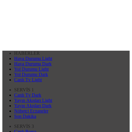
HABERLER
Hava Durumu Light
Hava Durumu Dark
Yol Durumu Light
Yol Durumu Dark
Canlı Tv Light
SERVİS 1
Canlı Tv Dark
Yayın Akışları Light
Yayın Akışları Dark
Nöbetçi Eczaneler
Son Dakika
SERVİS 3
Canlı Borsa