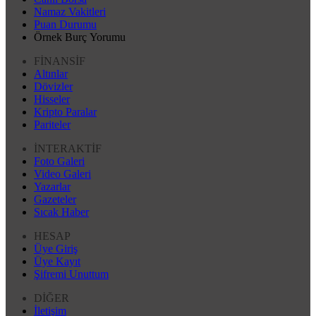
Namaz Vakitleri
Puan Durumu
Örnek Burç Yorumu
FİNANSİF
Altınlar
Dövizler
Hisseler
Kripto Paralar
Pariteler
İNTERAKTİF
Foto Galeri
Video Galeri
Yazarlar
Gazeteler
Sıcak Haber
HESAP
Üye Giriş
Üye Kayıt
Şifremi Unuttum
DİĞER
İletişim