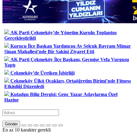
AK Parti Çekmeköy’de Yönetim Kurulu Toplantısı
Gerçekleştirildi
Kurucu İlçe Başkan Yardımcısı Av Selçuk Bayram Mimar
Sinan Mahallesi’nde Bir Sakini Ziyaret Etti
AK Parti Çekmeköy İlçe Başkanı, Geçmişe Vefa Vurgusu
Yaptı
Çekmeköy’de Üretken İşbirliği
Çekmeköy Ülkü Ocakları, Ortaöğretim Birimi’nde Fitness
Etkinliği Düzenledi
Kutadgu Bilig Dergisi: Genç Yazar Adaylarına Özel
Hazine
Gönder
En az 10 karakter gerekli