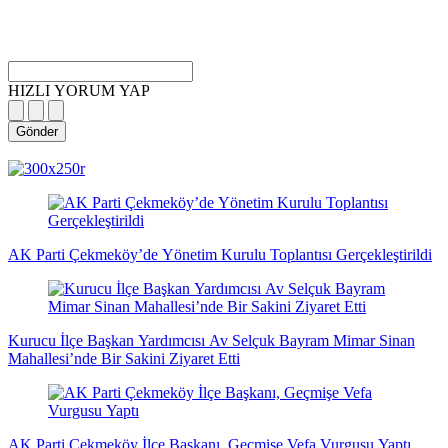
HIZLI YORUM YAP
Gönder
magazin
influencer
teknolojik
son
son
çanakkale
son
güncel
yerel
indirim
kripto
dizi
haberleri
haberleri
haberleri
dakika
dakika
haberleri
dakika
haberler
haberler
haberleri
para
haberleri
haberleri
flaş
haberleri
haberleri
haberler
AK Parti Çekmeköy’de Yönetim Kurulu Toplantısı Gerçekleştirildi
Kurucu İlçe Başkan Yardımcısı Av Selçuk Bayram Mimar Sinan
Mahallesi’nde Bir Sakini Ziyaret Etti
AK Parti Çekmeköy İlçe Başkanı, Geçmişe Vefa Vurgusu Yaptı