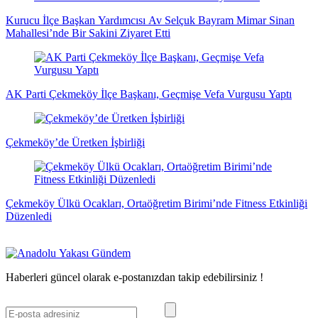
Kurucu İlçe Başkan Yardımcısı Av Selçuk Bayram Mimar Sinan
Mahallesi’nde Bir Sakini Ziyaret Etti
AK Parti Çekmeköy İlçe Başkanı, Geçmişe Vefa Vurgusu Yaptı
Çekmeköy’de Üretken İşbirliği
Çekmeköy Ülkü Ocakları, Ortaöğretim Birimi’nde Fitness Etkinliği
Düzenledi
Haberleri güncel olarak e-postanızdan takip edebilirsiniz !