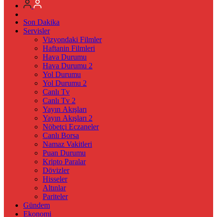
Son Dakika
Servisler
Vizyondaki Filmler
Haftanin Filmleri
Hava Durumu
Hava Durumu 2
Yol Durumu
Yol Durumu 2
Canlı Tv
Canlı Tv 2
Yayın Akışları
Yayın Akışları 2
Nöbetçi Eczaneler
Canlı Borsa
Namaz Vakitleri
Puan Durumu
Kripto Paralar
Dövizler
Hisseler
Altınlar
Pariteler
Gündem
Ekonomi