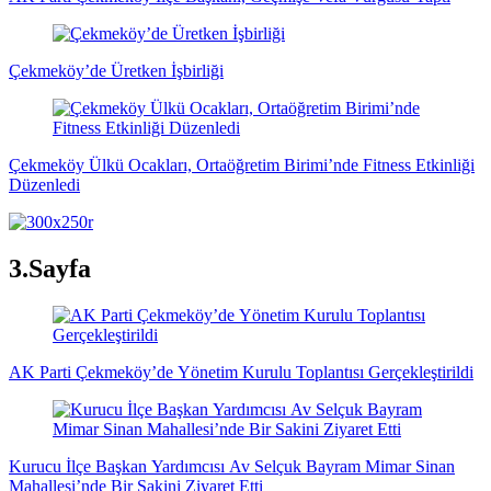
Çekmeköy’de Üretken İşbirliği
Çekmeköy Ülkü Ocakları, Ortaöğretim Birimi’nde Fitness Etkinliği
Düzenledi
3.Sayfa
AK Parti Çekmeköy’de Yönetim Kurulu Toplantısı Gerçekleştirildi
Kurucu İlçe Başkan Yardımcısı Av Selçuk Bayram Mimar Sinan
Mahallesi’nde Bir Sakini Ziyaret Etti