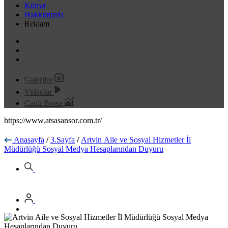
Künye
Hakkımızda
Reklam
Galeriler
Videolar
Canlı Borsa
https://www.atsasansor.com.tr/
Anasayfa
/
3.Sayfa
/
Artvin Aile ve Sosyal Hizmetler İl
Müdürlüğü Sosyal Medya Hesaplarından Duyuru