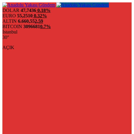
DOLAR
47,7436
0.18%
EURO
55,2510
0.32%
ALTIN
6.660,55
2,59
BITCOIN
3096681
0.7%
İstanbul
30°
AÇIK