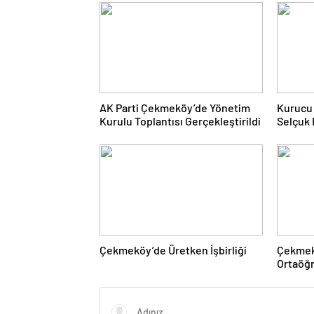
AK Parti Çekmeköy’de Yönetim
Kurucu 
Kurulu Toplantısı Gerçekleştirildi
Selçuk
Mahalle
Etti
Çekmeköy’de Üretken İşbirliği
Çekmekö
Ortaöğr
Etkinli