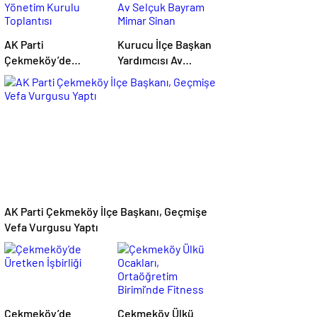
haberler
AK Parti
Kurucu İlçe Başkan
Çekmeköy’de
Yardımcısı Av
Yönetim Kurulu
Selçuk Bayram
Toplantısı
Mimar Sinan
Gerçekleştirildi
Mahallesi’nde Bir
Sakini Ziyaret Etti
AK Parti Çekmeköy İlçe Başkanı, Geçmişe
Vefa Vurgusu Yaptı
Çekmeköy’de
Çekmeköy Ülkü