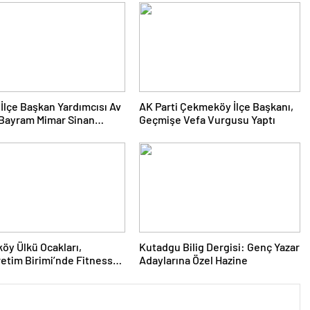
İlçe Başkan Yardımcısı Av
AK Parti Çekmeköy İlçe Başkanı,
 Bayram Mimar Sinan
Geçmişe Vefa Vurgusu Yaptı
si’nde Bir Sakini Ziyaret
y Ülkü Ocakları,
Kutadgu Bilig Dergisi: Genç Yazar
etim Birimi’nde Fitness
Adaylarına Özel Hazine
ği Düzenledi