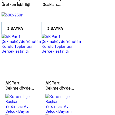
Üretken İşbirliği
Ocakları,
Ortaöğretim
Birimi’nde Fitness
Etkinliği Düzenledi
3.SAYFA
3.SAYFA
AK Parti
AK Parti
Çekmeköy’de
Çekmeköy’de
Yönetim Kurulu
Yönetim Kurulu
Kurucu
Kurucu
Toplantısı
Toplantısı
İlçe
İlçe
Gerçekleştirildi
Gerçekleştirildi
Başkan
Başkan
Yardımcısı
Yardımcısı