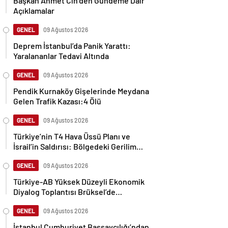
Başkan Ahmet Cin’den Gündeme Dair
Açıklamalar
GENEL
09 Ağustos 2026
Deprem İstanbul’da Panik Yarattı:
Yaralananlar Tedavi Altında
GENEL
09 Ağustos 2026
Pendik Kurnaköy Gişelerinde Meydana
Gelen Trafik Kazası:4 Ölü
GENEL
09 Ağustos 2026
Türkiye’nin T4 Hava Üssü Planı ve
İsrail’in Saldırısı: Bölgedeki Gerilim
Tırmanıyor
GENEL
09 Ağustos 2026
Türkiye-AB Yüksek Düzeyli Ekonomik
Diyalog Toplantısı Brüksel’de
Gerçekleşti
GENEL
09 Ağustos 2026
İstanbul Cumhuriyet Başsavcılığı’ndan