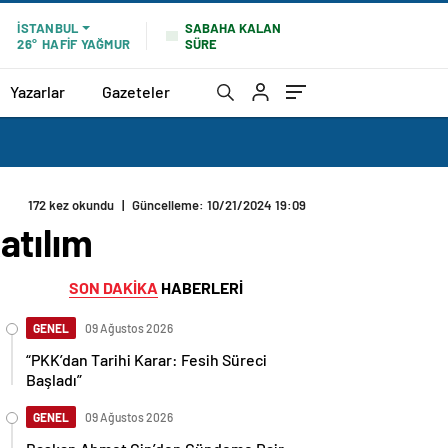
SABAHA KALAN
İSTANBUL
SÜRE
26°
HAFİF YAĞMUR
Yazarlar
Gazeteler
172 kez okundu
|
Güncelleme: 10/21/2024 19:09
atılım
SON DAKİKA
HABERLERİ
GENEL
09 Ağustos 2026
“PKK’dan Tarihi Karar: Fesih Süreci
Başladı”
GENEL
09 Ağustos 2026