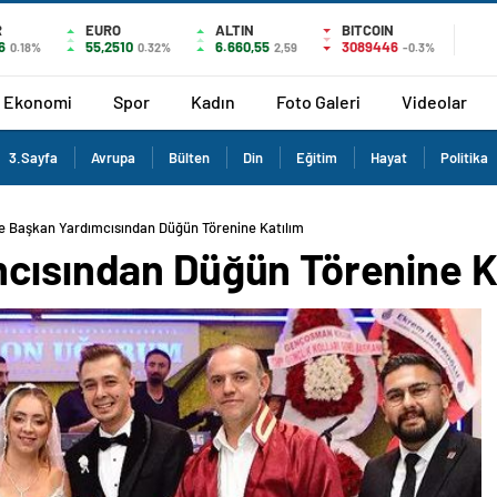
R
EURO
ALTIN
BITCOIN
6
55,2510
6.660,55
3089446
0.18%
0.32%
2,59
-0.3%
Ekonomi
Spor
Kadın
Foto Galeri
Videolar
3.Sayfa
Avrupa
Bülten
Din
Eğitim
Hayat
Politika
çe Başkan Yardımcısından Düğün Törenine Katılım
mcısından Düğün Törenine K