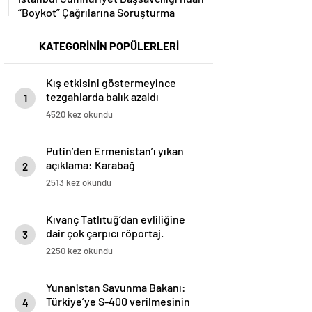
“Boykot” Çağrılarına Soruşturma
KATEGORİNİN POPÜLERLERİ
Kış etkisini göstermeyince
tezgahlarda balık azaldı
1
4520 kez okundu
Putin’den Ermenistan’ı yıkan
açıklama: Karabağ
2
Azerbaycan’ın ayrılmaz bir
2513 kez okundu
parçasıdır!
Kıvanç Tatlıtuğ’dan evliliğine
dair çok çarpıcı röportaj.
3
2250 kez okundu
Yunanistan Savunma Bakanı:
Türkiye’ye S-400 verilmesinin
4