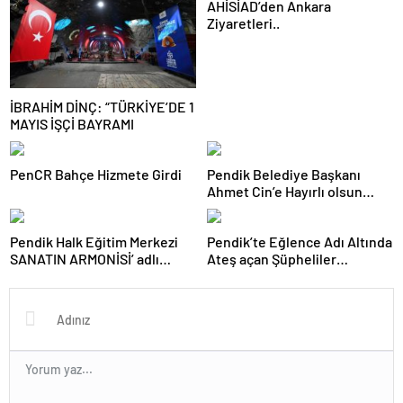
AHİSİAD’den Ankara
Ziyaretleri..
İBRAHİM DİNÇ: “TÜRKİYE’DE 1
MAYIS İŞÇİ BAYRAMI
PenCR Bahçe Hizmete Girdi
Pendik Belediye Başkanı
Ahmet Cin’e Hayırlı olsun
Ziyaretleri Sürüyor
Pendik Halk Eğitim Merkezi
Pendik’te Eğlence Adı Altında
SANATIN ARMONİSİ’ adlı
Ateş açan Şüpheliler
Sergiyi Sanatseverler İle
Yakalandı
buluşturdu