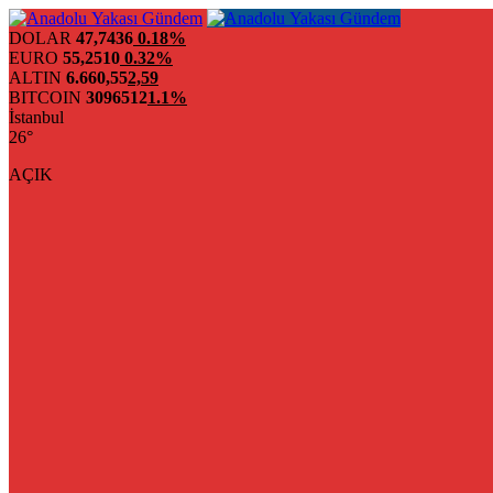
DOLAR
47,7436
0.18%
EURO
55,2510
0.32%
ALTIN
6.660,55
2,59
BITCOIN
3096512
1.1%
İstanbul
26°
AÇIK