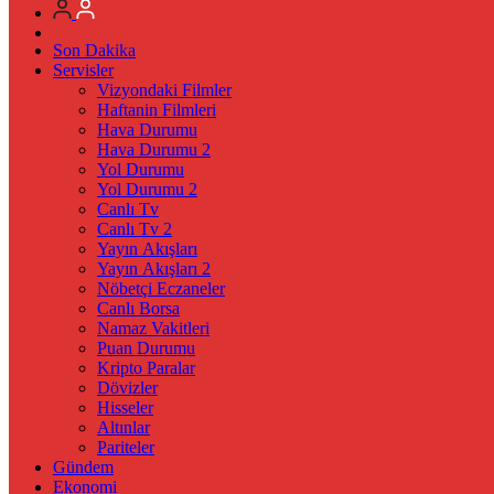
Son Dakika
Servisler
Vizyondaki Filmler
Haftanin Filmleri
Hava Durumu
Hava Durumu 2
Yol Durumu
Yol Durumu 2
Canlı Tv
Canlı Tv 2
Yayın Akışları
Yayın Akışları 2
Nöbetçi Eczaneler
Canlı Borsa
Namaz Vakitleri
Puan Durumu
Kripto Paralar
Dövizler
Hisseler
Altınlar
Pariteler
Gündem
Ekonomi