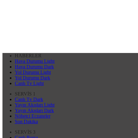
HABERLER
Hava Durumu Light
Hava Durumu Dark
Yol Durumu Light
Yol Durumu Dark
Canlı Tv Light
SERVİS 1
Canlı Tv Dark
Yayın Akışları Light
Yayın Akışları Dark
Nöbetçi Eczaneler
Son Dakika
SERVİS 3
Canlı Borsa