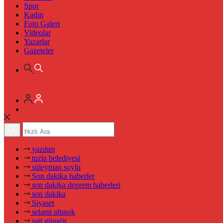
Spor
Kadın
Foto Galeri
Videolar
Yazarlar
Gazeteler
yazılım
tuzla belediyesi
süleyman soylu
Son dakika haberler
son dakika deprem haberleri
son dakika
Siyaset
selami altınok
sait güngör