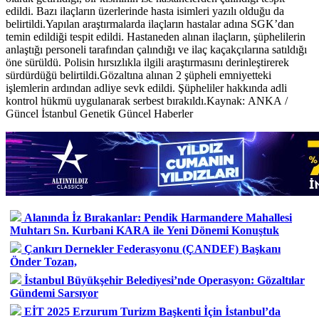
edildi. Bazı ilaçların üzerlerinde hasta isimleri yazılı olduğu da
belirtildi.Yapılan araştırmalarda ilaçların hastalar adına SGK’dan
temin edildiği tespit edildi. Hastaneden alınan ilaçların, şüphelilerin
anlaştığı personeli tarafından çalındığı ve ilaç kaçakçılarına satıldığı
öne sürüldü. Polisin hırsızlıkla ilgili araştırmasını derinleştirerek
sürdürdüğü belirtildi.Gözaltına alınan 2 şüpheli emniyetteki
işlemlerin ardından adliye sevk edildi. Şüpheliler hakkında adli
kontrol hükmü uygulanarak serbest bırakıldı.Kaynak: ANKA /
Güncel İstanbul Genetik Güncel Haberler
Alanında İz Bırakanlar: Pendik Harmandere Mahallesi
Muhtarı Sn. Kurbani KARA ile Yeni Dönemi Konuştuk
Çankırı Dernekler Federasyonu (ÇANDEF) Başkanı
Önder Tozan,
İstanbul Büyükşehir Belediyesi’nde Operasyon: Gözaltılar
Gündemi Sarsıyor
EİT 2025 Erzurum Turizm Başkenti İçin İstanbul’da