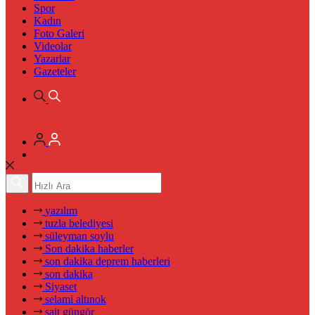
Spor
Kadın
Foto Galeri
Videolar
Yazarlar
Gazeteler
yazılım
tuzla belediyesi
süleyman soylu
Son dakika haberler
son dakika deprem haberleri
son dakika
Siyaset
selami altınok
sait güngör