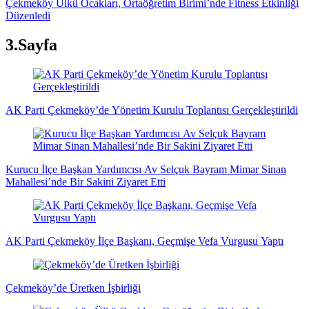
Çekmeköy Ülkü Ocakları, Ortaöğretim Birimi’nde Fitness Etkinliği
Düzenledi
3.Sayfa
AK Parti Çekmeköy’de Yönetim Kurulu Toplantısı Gerçekleştirildi
Kurucu İlçe Başkan Yardımcısı Av Selçuk Bayram Mimar Sinan
Mahallesi’nde Bir Sakini Ziyaret Etti
AK Parti Çekmeköy İlçe Başkanı, Geçmişe Vefa Vurgusu Yaptı
Çekmeköy’de Üretken İşbirliği