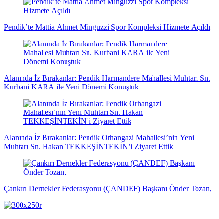
Pendik’te Mattia Ahmet Minguzzi Spor Kompleksi Hizmete Açıldı
Alanında İz Bırakanlar: Pendik Harmandere Mahallesi Muhtarı Sn.
Kurbani KARA ile Yeni Dönemi Konuştuk
Alanında İz Bırakanlar: Pendik Orhangazi Mahallesi’nin Yeni
Muhtarı Sn. Hakan TEKKEŞİNTEKİN’i Ziyaret Ettik
Çankırı Dernekler Federasyonu (ÇANDEF) Başkanı Önder Tozan,