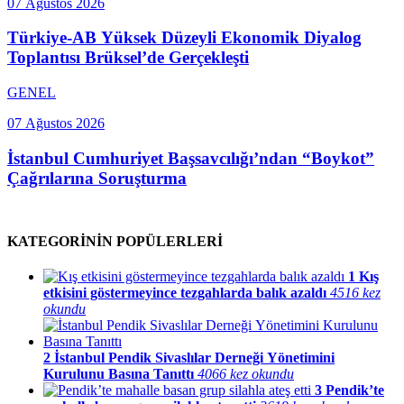
07 Ağustos 2026
Türkiye-AB Yüksek Düzeyli Ekonomik Diyalog
Toplantısı Brüksel’de Gerçekleşti
GENEL
07 Ağustos 2026
İstanbul Cumhuriyet Başsavcılığı’ndan “Boykot”
Çağrılarına Soruşturma
KATEGORİNİN POPÜLERLERİ
1
Kış
etkisini göstermeyince tezgahlarda balık azaldı
4516 kez
okundu
2
İstanbul Pendik Sivaslılar Derneği Yönetimini
Kurulunu Basına Tanıttı
4066 kez okundu
3
Pendik’te