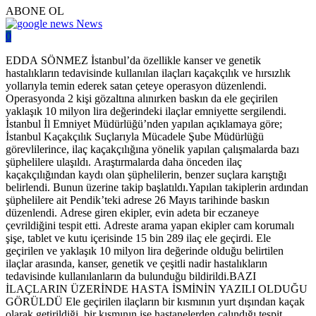
ABONE OL
News
0
EDDA SÖNMEZ İstanbul’da özellikle kanser ve genetik
hastalıkların tedavisinde kullanılan ilaçları kaçakçılık ve hırsızlık
yollarıyla temin ederek satan çeteye operasyon düzenlendi.
Operasyonda 2 kişi gözaltına alınırken baskın da ele geçirilen
yaklaşık 10 milyon lira değerindeki ilaçlar emniyette sergilendi.
İstanbul İl Emniyet Müdürlüğü’nden yapılan açıklamaya göre;
İstanbul Kaçakçılık Suçlarıyla Mücadele Şube Müdürlüğü
görevlilerince, ilaç kaçakçılığına yönelik yapılan çalışmalarda bazı
şüphelilere ulaşıldı. Araştırmalarda daha önceden ilaç
kaçakçılığından kaydı olan şüphelilerin, benzer suçlara karıştığı
belirlendi. Bunun üzerine takip başlatıldı.Yapılan takiplerin ardından
şüphelilere ait Pendik’teki adrese 26 Mayıs tarihinde baskın
düzenlendi. Adrese giren ekipler, evin adeta bir eczaneye
çevrildiğini tespit etti. Adreste arama yapan ekipler cam korumalı
şişe, tablet ve kutu içerisinde 15 bin 289 ilaç ele geçirdi. Ele
geçirilen ve yaklaşık 10 milyon lira değerinde olduğu belirtilen
ilaçlar arasında, kanser, genetik ve çeşitli nadir hastalıkların
tedavisinde kullanılanların da bulunduğu bildirildi.BAZI
İLAÇLARIN ÜZERİNDE HASTA İSMİNİN YAZILI OLDUĞU
GÖRÜLDÜ Ele geçirilen ilaçların bir kısmının yurt dışından kaçak
olarak getirildiği, bir kısmının ise hastanelerden çalındığı tespit