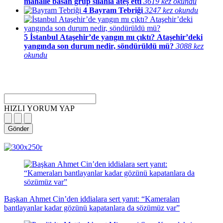
mahalle basan grup silahla ateş etti
3619 kez okundu
4
Bayram Tebriği
3247 kez okundu
5
İstanbul Ataşehir’de yangın mı çıktı? Ataşehir’deki
yangında son durum nedir, söndürüldü mü?
3088 kez
okundu
HIZLI YORUM YAP
Gönder
magazin
influencer
teknolojik
son
son
çanakkale
son
güncel
yerel
indirim
kripto
dizi
haberleri
haberleri
haberleri
dakika
dakika
haberleri
dakika
haberler
haberler
haberleri
para
haberleri
haberleri
flaş
haberleri
haberleri
haberler
Başkan Ahmet Cin’den iddialara sert yanıt: “Kameraları
bantlayanlar kadar gözünü kapatanlara da sözümüz var”