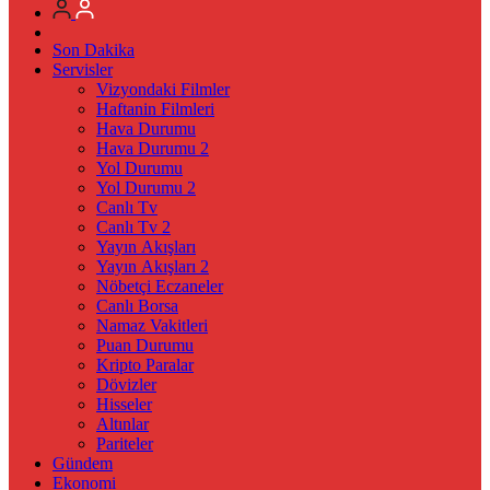
Son Dakika
Servisler
Vizyondaki Filmler
Haftanin Filmleri
Hava Durumu
Hava Durumu 2
Yol Durumu
Yol Durumu 2
Canlı Tv
Canlı Tv 2
Yayın Akışları
Yayın Akışları 2
Nöbetçi Eczaneler
Canlı Borsa
Namaz Vakitleri
Puan Durumu
Kripto Paralar
Dövizler
Hisseler
Altınlar
Pariteler
Gündem
Ekonomi