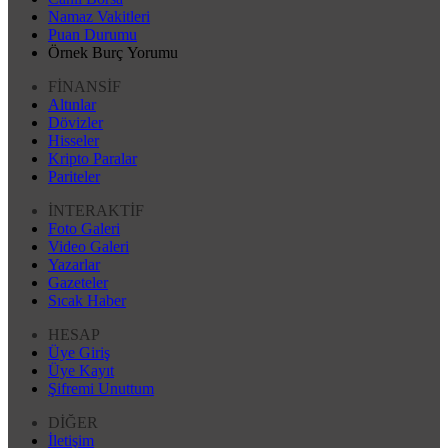
Namaz Vakitleri
Puan Durumu
Örnek Burç Yorumu
FİNANSİF
Altınlar
Dövizler
Hisseler
Kripto Paralar
Pariteler
İNTERAKTİF
Foto Galeri
Video Galeri
Yazarlar
Gazeteler
Sıcak Haber
HESAP
Üye Giriş
Üye Kayıt
Şifremi Unuttum
DİĞER
İletişim