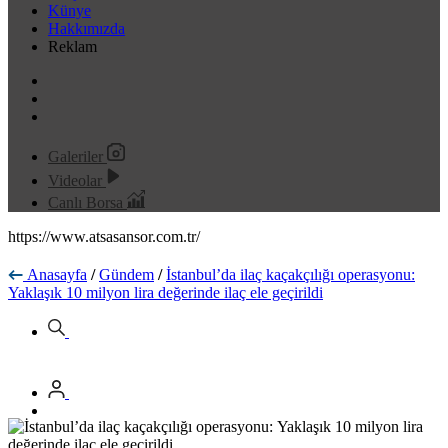
Künye
Hakkımızda
Reklam
Galeriler
Videolar
Canlı Borsa
https://www.atsasansor.com.tr/
Anasayfa
/
Gündem
/
İstanbul’da ilaç kaçakçılığı operasyonu:
Yaklaşık 10 milyon lira değerinde ilaç ele geçirildi