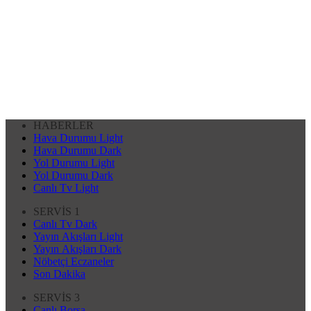
HABERLER
Hava Durumu Light
Hava Durumu Dark
Yol Durumu Light
Yol Durumu Dark
Canlı Tv Light
SERVİS 1
Canlı Tv Dark
Yayın Akışları Light
Yayın Akışları Dark
Nöbetçi Eczaneler
Son Dakika
SERVİS 3
Canlı Borsa