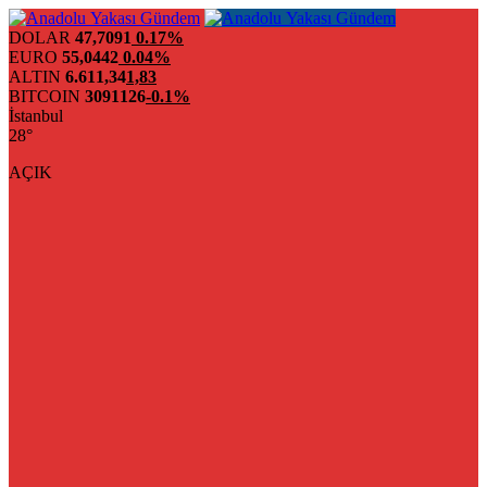
DOLAR
47,7091
0.17%
EURO
55,0442
0.04%
ALTIN
6.611,34
1,83
BITCOIN
3091126
-0.1%
İstanbul
28°
AÇIK