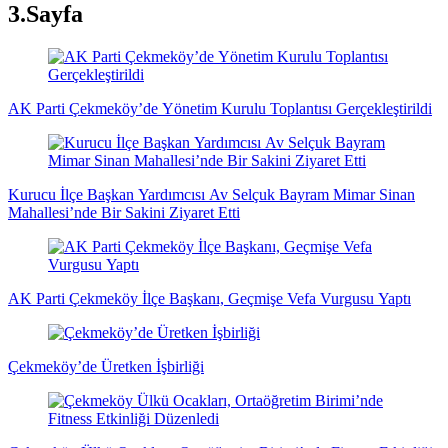
3.Sayfa
AK Parti Çekmeköy’de Yönetim Kurulu Toplantısı Gerçekleştirildi
Kurucu İlçe Başkan Yardımcısı Av Selçuk Bayram Mimar Sinan
Mahallesi’nde Bir Sakini Ziyaret Etti
AK Parti Çekmeköy İlçe Başkanı, Geçmişe Vefa Vurgusu Yaptı
Çekmeköy’de Üretken İşbirliği