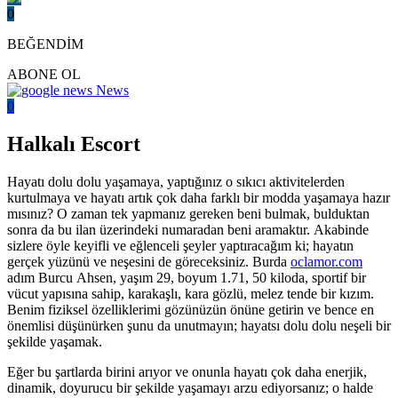
0
BEĞENDİM
ABONE OL
News
0
Halkalı Escort
Hayatı dolu dolu yaşamaya, yaptığınız o sıkıcı aktivitelerden
kurtulmaya ve hayatı artık çok daha farklı bir modda yaşamaya hazır
mısınız? O zaman tek yapmanız gereken beni bulmak, bulduktan
sonra da bu ilan üzerindeki numaradan beni aramaktır. Akabinde
sizlere öyle keyifli ve eğlenceli şeyler yaptıracağım ki; hayatın
gerçek yüzünü ve neşesini de göreceksiniz. Burda
oclamor.com
adım Burcu Ahsen, yaşım 29, boyum 1.71, 50 kiloda, sportif bir
vücut yapısına sahip, karakaşlı, kara gözlü, melez tende bir kızım.
Benim fiziksel özelliklerimi gözünüzün önüne getirin ve bence en
önemlisi düşünürken şunu da unutmayın; hayatsı dolu dolu neşeli bir
şekilde yaşamak.
Eğer bu şartlarda birini arıyor ve onunla hayatı çok daha enerjik,
dinamik, doyurucu bir şekilde yaşamayı arzu ediyorsanız; o halde