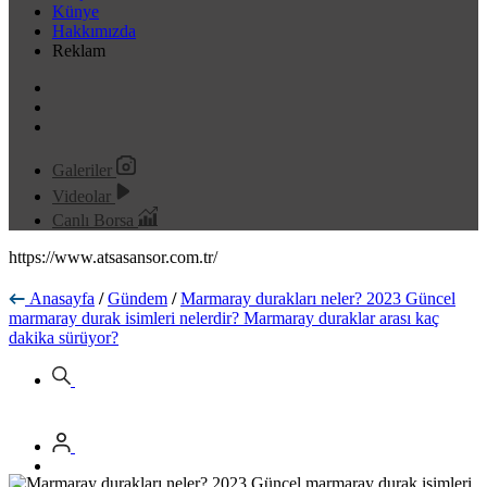
Künye
Hakkımızda
Reklam
Galeriler
Videolar
Canlı Borsa
https://www.atsasansor.com.tr/
Anasayfa
/
Gündem
/
Marmaray durakları neler? 2023 Güncel
marmaray durak isimleri nelerdir? Marmaray duraklar arası kaç
dakika sürüyor?