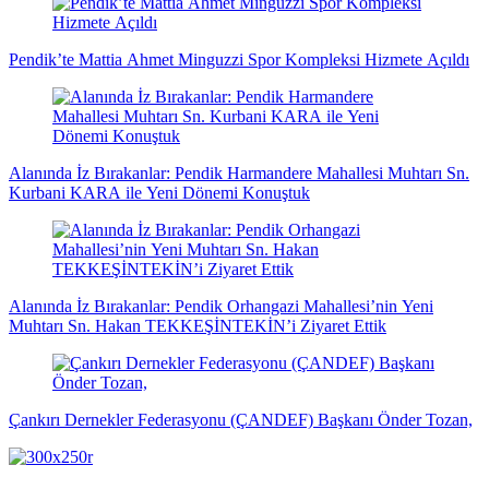
Pendik’te Mattia Ahmet Minguzzi Spor Kompleksi Hizmete Açıldı
Alanında İz Bırakanlar: Pendik Harmandere Mahallesi Muhtarı Sn.
Kurbani KARA ile Yeni Dönemi Konuştuk
Alanında İz Bırakanlar: Pendik Orhangazi Mahallesi’nin Yeni
Muhtarı Sn. Hakan TEKKEŞİNTEKİN’i Ziyaret Ettik
Çankırı Dernekler Federasyonu (ÇANDEF) Başkanı Önder Tozan,