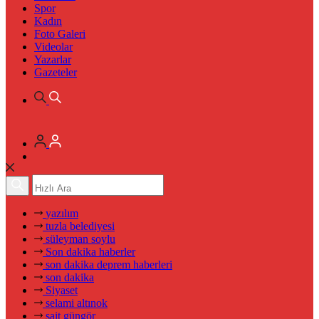
Spor
Kadın
Foto Galeri
Videolar
Yazarlar
Gazeteler
yazılım
tuzla belediyesi
süleyman soylu
Son dakika haberler
son dakika deprem haberleri
son dakika
Siyaset
selami altınok
sait güngör