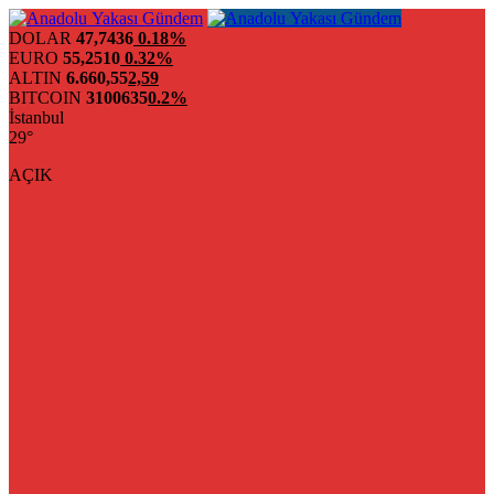
DOLAR
47,7436
0.18%
EURO
55,2510
0.32%
ALTIN
6.660,55
2,59
BITCOIN
3100635
0.2%
İstanbul
29°
AÇIK