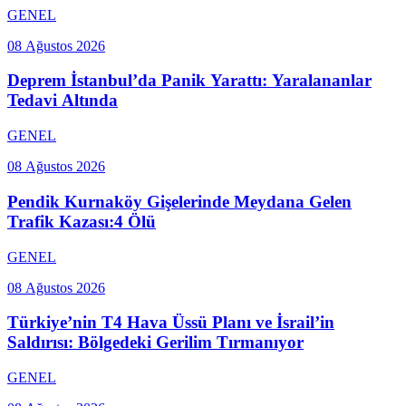
GENEL
08 Ağustos 2026
Deprem İstanbul’da Panik Yarattı: Yaralananlar
Tedavi Altında
GENEL
08 Ağustos 2026
Pendik Kurnaköy Gişelerinde Meydana Gelen
Trafik Kazası:4 Ölü
GENEL
08 Ağustos 2026
Türkiye’nin T4 Hava Üssü Planı ve İsrail’in
Saldırısı: Bölgedeki Gerilim Tırmanıyor
GENEL