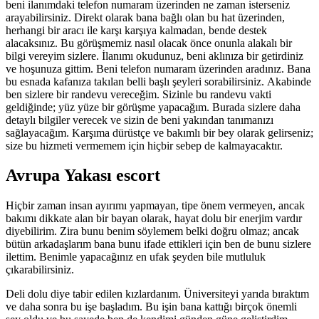
beni ilanımdaki telefon numaram üzerinden ne zaman isterseniz
arayabilirsiniz. Direkt olarak bana bağlı olan bu hat üzerinden,
herhangi bir aracı ile karşı karşıya kalmadan, bende destek
alacaksınız. Bu görüşmemiz nasıl olacak önce onunla alakalı bir
bilgi vereyim sizlere. İlanımı okudunuz, beni aklınıza bir getirdiniz
ve hoşunuza gittim. Beni telefon numaram üzerinden aradınız. Bana
bu esnada kafanıza takılan belli başlı şeyleri sorabilirsiniz. Akabinde
ben sizlere bir randevu vereceğim. Sizinle bu randevu vakti
geldiğinde; yüz yüze bir görüşme yapacağım. Burada sizlere daha
detaylı bilgiler verecek ve sizin de beni yakından tanımanızı
sağlayacağım. Karşıma dürüstçe ve bakımlı bir bey olarak gelirseniz;
size bu hizmeti vermemem için hiçbir sebep de kalmayacaktır.
Avrupa Yakası escort
Hiçbir zaman insan ayırımı yapmayan, tipe önem vermeyen, ancak
bakımı dikkate alan bir bayan olarak, hayat dolu bir enerjim vardır
diyebilirim. Zira bunu benim söylemem belki doğru olmaz; ancak
bütün arkadaşlarım bana bunu ifade ettikleri için ben de bunu sizlere
ilettim. Benimle yapacağınız en ufak şeyden bile mutluluk
çıkarabilirsiniz.
Deli dolu diye tabir edilen kızlardanım. Üniversiteyi yarıda bıraktım
ve daha sonra bu işe başladım. Bu işin bana kattığı birçok önemli