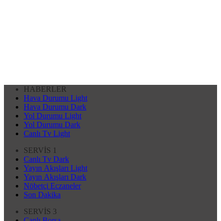
HABERLER
Hava Durumu Light
Hava Durumu Dark
Yol Durumu Light
Yol Durumu Dark
Canlı Tv Light
SERVİS 1
Canlı Tv Dark
Yayın Akışları Light
Yayın Akışları Dark
Nöbetçi Eczaneler
Son Dakika
SERVİS 3
Canlı Borsa