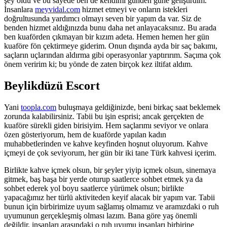
şey oldu ve bu sayede ben de kendimi günden güne geliştirdim.
İnsanlara
meyvidal.com
hizmet etmeyi ve onların istekleri
doğrultusunda yardımcı olmayı seven bir yapım da var. Siz de
benden hizmet aldığınızda bunu daha net anlayacaksınız. Bu arada
ben kuaförden çıkmayan bir kızım adeta. Hemen hemen her gün
kuaföre fön çektirmeye giderim. Onun dışında ayda bir saç bakımı,
saçların uçlarından aldırma gibi operasyonlar yaptırırım. Saçıma çok
önem veririm ki; bu yönde de zaten birçok kez iltifat aldım.
Beylikdüzü Escort
Yani
toopla.com
buluşmaya geldiğinizde, beni birkaç saat beklemek
zorunda kalabilirsiniz. Tabii bu işin esprisi; ancak gerçekten de
kuaföre sürekli giden birisiyim. Hem saçlarımı seviyor ve onlara
özen gösteriyorum, hem de kuaförde yapılan kadın
muhabbetlerinden ve kahve keyfinden hoşnut oluyorum. Kahve
içmeyi de çok seviyorum, her gün bir iki tane Türk kahvesi içerim.
Birlikte kahve içmek olsun, bir şeyler yiyip içmek olsun, sinemaya
gitmek, baş başa bir yerde oturup saatlerce sohbet etmek ya da
sohbet ederek yol boyu saatlerce yürümek olsun; birlikte
yapacağımız her türlü aktiviteden keyif alacak bir yapım var. Tabii
bunun için birbirimize uyum sağlamış olmamız ve aramızdaki o ruh
uyumunun gerçekleşmiş olması lazım. Bana göre yaş önemli
değildir, insanları arasındaki o ruh uyumu insanları birbirine