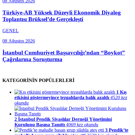
08 Ağustos 2026
Türkiye-AB Yüksek Düzeyli Ekonomik Diyalog
Toplantısı Brüksel’de Gerçekleşti
GENEL
08 Ağustos 2026
İstanbul Cumhuriyet Başsavcılığı’ndan “Boykot”
Çağrılarına Soruşturma
KATEGORİNİN POPÜLERLERİ
1
Kış
etkisini göstermeyince tezgahlarda balık azaldı
4520 kez
okundu
2
İstanbul Pendik Sivaslılar Derneği Yönetimini
Kurulunu Basına Tanıttı
4069 kez okundu
3
Pendik’te