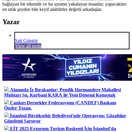
bağlayan bir etkendir ve bu uyumu yakalayan insanlar; yapacakları
en ufak şeyden bile keyif alabilirler değerli arkadaşlar.
Yazar
Sait Güngör
View all posts
Alanında İz Bırakanlar: Pendik Harmandere Mahallesi
Muhtarı Sn. Kurbani KARA ile Yeni Dönemi Konuştuk
Çankırı Dernekler Federasyonu (ÇANDEF) Başkanı
Önder Tozan,
İstanbul Büyükşehir Belediyesi’nde Operasyon: Gözaltılar
Gündemi Sarsıyor
EİT 2025 Erzurum Turizm Başkenti İçin İstanbul’da