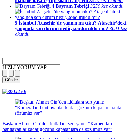
mahalle basan grup silahla ateş etti
3620 kez okundu
4
Bayram Tebriği
3250 kez okundu
5
İstanbul Ataşehir’de yangın mı çıktı? Ataşehir’deki
yangında son durum nedir, söndürüldü mü?
3091 kez
okundu
HIZLI YORUM YAP
Gönder
magazin
influencer
teknolojik
son
son
çanakkale
son
güncel
yerel
indirim
kripto
dizi
haberleri
haberleri
haberleri
dakika
dakika
haberleri
dakika
haberler
haberler
haberleri
para
haberleri
haberleri
flaş
haberleri
haberleri
haberler
Başkan Ahmet Cin’den iddialara sert yanıt: “Kameraları
bantlayanlar kadar gözünü kapatanlara da sözümüz var”