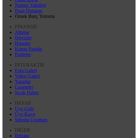
Namaz Vakitleri
Puan Durumu
Örnek Burç Yorumu
FİNANSİF
Altınlar
Dövizler
Hisseler
Kripto Paralar
Pariteler
İNTERAKTİF
Foto Galeri
Video Galeri
Yazarlar
Gazeteler
Sıcak Haber
HESAP
Üye Giriş
Üye Kayıt
Şifremi Unuttum
DİĞER
İletişim