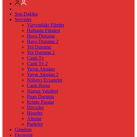
Son Dakika
Servisler
Vizyondaki Filmler
Haftanin Filmleri
Hava Durumu
Hava Durumu 2
Yol Durumu
Yol Durumu 2
Canlı Tv
Canlı Tv 2
Yayın Akışları
Yayın Akışları 2
Nöbetçi Eczaneler
Canlı Borsa
Namaz Vakitleri
Puan Durumu
Kripto Paralar
Dövizler
Hisseler
Altınlar
Pariteler
Gündem
Ekonomi