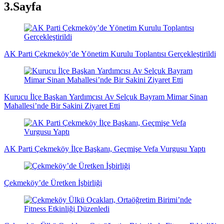
3.Sayfa
AK Parti Çekmeköy’de Yönetim Kurulu Toplantısı Gerçekleştirildi
Kurucu İlçe Başkan Yardımcısı Av Selçuk Bayram Mimar Sinan
Mahallesi’nde Bir Sakini Ziyaret Etti
AK Parti Çekmeköy İlçe Başkanı, Geçmişe Vefa Vurgusu Yaptı
Çekmeköy’de Üretken İşbirliği