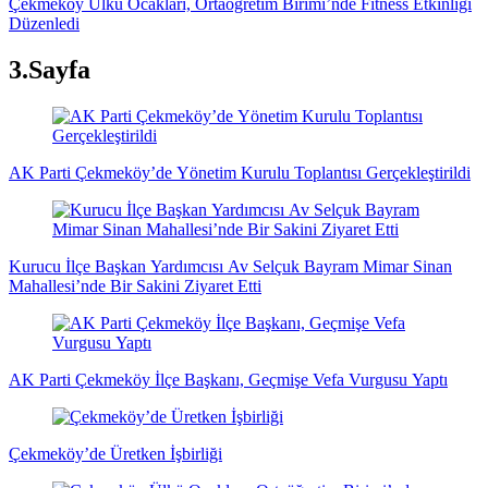
Çekmeköy Ülkü Ocakları, Ortaöğretim Birimi’nde Fitness Etkinliği
Düzenledi
3.Sayfa
AK Parti Çekmeköy’de Yönetim Kurulu Toplantısı Gerçekleştirildi
Kurucu İlçe Başkan Yardımcısı Av Selçuk Bayram Mimar Sinan
Mahallesi’nde Bir Sakini Ziyaret Etti
AK Parti Çekmeköy İlçe Başkanı, Geçmişe Vefa Vurgusu Yaptı
Çekmeköy’de Üretken İşbirliği