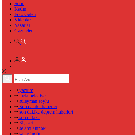
Spor
Kadın
Foto Galeri
Videolar
Yazarlar
Gazeteler
yazılım
tuzla belediyesi
süleyman soylu
Son dakika haberler
son dakika deprem haberleri
son dakika
Siyaset
selami altınok
sait güngör