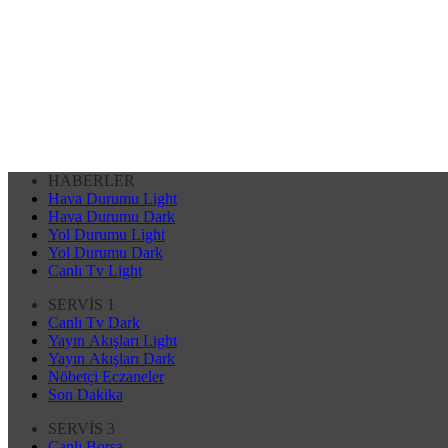
HABERLER
Hava Durumu Light
Hava Durumu Dark
Yol Durumu Light
Yol Durumu Dark
Canlı Tv Light
SERVİS 1
Canlı Tv Dark
Yayın Akışları Light
Yayın Akışları Dark
Nöbetçi Eczaneler
Son Dakika
SERVİS 3
Canlı Borsa