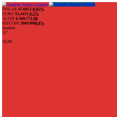
DOLAR
47,6052
0.05%
EURO
55,1452
0.2%
ALTIN
6.560,77
1,00
BITCOIN
3069309
0.9%
İstanbul
31°
AÇIK