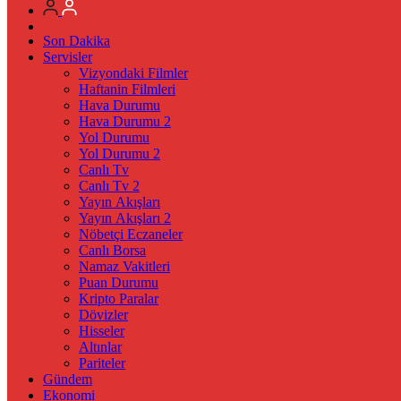
Son Dakika
Servisler
Vizyondaki Filmler
Haftanin Filmleri
Hava Durumu
Hava Durumu 2
Yol Durumu
Yol Durumu 2
Canlı Tv
Canlı Tv 2
Yayın Akışları
Yayın Akışları 2
Nöbetçi Eczaneler
Canlı Borsa
Namaz Vakitleri
Puan Durumu
Kripto Paralar
Dövizler
Hisseler
Altınlar
Pariteler
Gündem
Ekonomi