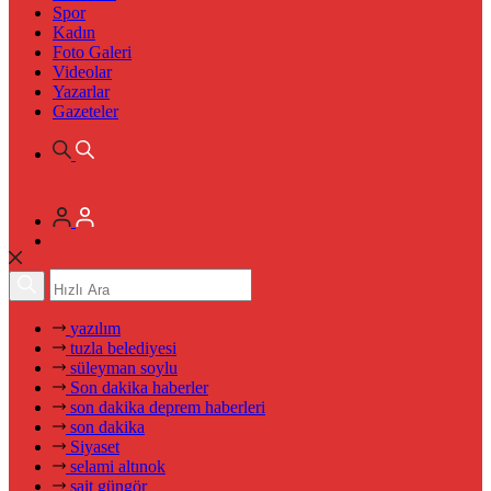
Spor
Kadın
Foto Galeri
Videolar
Yazarlar
Gazeteler
yazılım
tuzla belediyesi
süleyman soylu
Son dakika haberler
son dakika deprem haberleri
son dakika
Siyaset
selami altınok
sait güngör