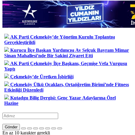
AK Parti Çekmeköy’de Yönetim Kurulu Toplantısı
Gerçekleştirildi
Kurucu İlçe Başkan Yardımcısı Av Selçuk Bayram Mimar
Sinan Mahallesi’nde Bir Sakini Ziyaret Etti
AK Parti Çekmeköy İlçe Başkanı, Geçmişe Vefa Vurgusu
Yaptı
Çekmeköy’de Üretken İşbirliği
Çekmeköy Ülkü Ocakları, Ortaöğretim Birimi’nde Fitness
Etkinliği Düzenledi
Kutadgu Bilig Dergisi: Genç Yazar Adaylarına Özel
Hazine
Gönder
En az 10 karakter gerekli