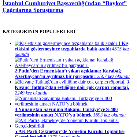
İstanbul Cumhuriyet Başsavcılığı’ndan “Boykot”
Çağrılarına Soruşturma
KATEGORİNİN POPÜLERLERİ
1
Kış
etkisini göstermeyince tezgahlarda balık azaldı
4515 kez
okundu
2
Putin’den Ermenistan’ı yıkan açıklama: Karabağ
Azerbaycan’ın ayrılmaz bir parçasıdır!
2507 kez okundu
3
Kıvanç Tatlıtuğ’dan evliliğine dair çok çarpıcı röportaj.
2249 kez okundu
4
Yunanistan Savunma Bakanı: Türkiye’ye S-400
verilmesinin amacı NATO’yu bölmek
1693 kez okundu
5
AK Parti Çekmeköy’de Yönetim Kurulu Toplantısı
Gerçekleştirildi
1370 kez okundu