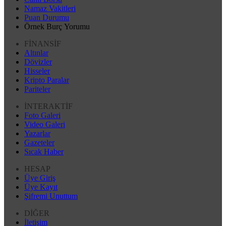
Namaz Vakitleri
Puan Durumu
Örnek Burç Yorumu
FİNANSİF
Altınlar
Dövizler
Hisseler
Kripto Paralar
Pariteler
İNTERAKTİF
Foto Galeri
Video Galeri
Yazarlar
Gazeteler
Sıcak Haber
HESAP
Üye Giriş
Üye Kayıt
Şifremi Unuttum
DİĞER
İletişim