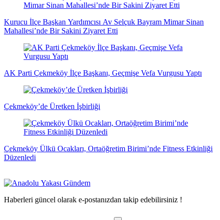
Kurucu İlçe Başkan Yardımcısı Av Selçuk Bayram Mimar Sinan
Mahallesi’nde Bir Sakini Ziyaret Etti
AK Parti Çekmeköy İlçe Başkanı, Geçmişe Vefa Vurgusu Yaptı
Çekmeköy’de Üretken İşbirliği
Çekmeköy Ülkü Ocakları, Ortaöğretim Birimi’nde Fitness Etkinliği
Düzenledi
Haberleri güncel olarak e-postanızdan takip edebilirsiniz !