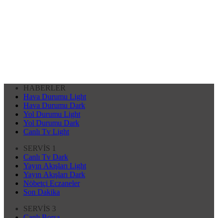
HABERLER
Hava Durumu Light
Hava Durumu Dark
Yol Durumu Light
Yol Durumu Dark
Canlı Tv Light
SERVİS 1
Canlı Tv Dark
Yayın Akışları Light
Yayın Akışları Dark
Nöbetçi Eczaneler
Son Dakika
SERVİS 3
Canlı Borsa