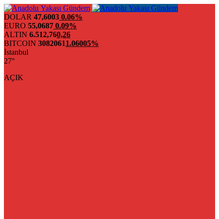
DOLAR
47,6003
0.06%
EURO
55,0687
0.09%
ALTIN
6.512,76
0,26
BITCOIN
3082061
1.06005%
İstanbul
27°
AÇIK