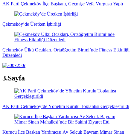
AK Parti Çekmeköy İlçe Başkanı, Geçmişe Vefa Vurgusu Yaptı
Çekmeköy’de Üretken İşbirliği
Çekmeköy Ülkü Ocakları, Ortaöğretim Birimi’nde Fitness Etkinliği
Düzenledi
3.Sayfa
AK Parti Çekmeköy’de Yönetim Kurulu Toplantısı Gerçekleştirildi
Kurucu İlçe Başkan Yardımcısı Av Selçuk Bayram Mimar Sinan