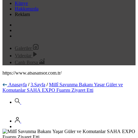
Künye
Hakkımızda
Reklam
Galeriler
Videolar
Canlı Borsa
https://www.atsasansor.com.tr/
Anasayfa
/
3.Sayfa
/
Millî Savunma Bakanı Yaşar Güler ve
Komutanlar SAHA EXPO Fuarını Ziyaret Etti