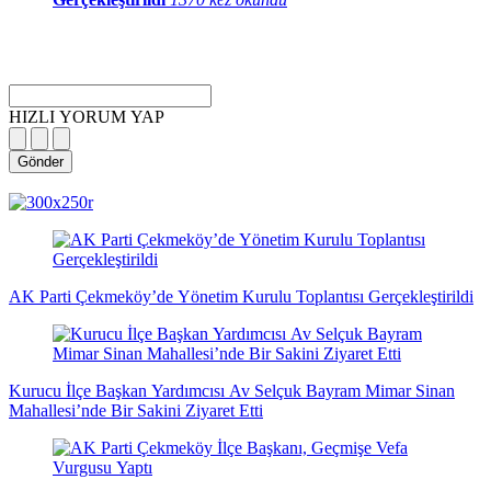
HIZLI YORUM YAP
Gönder
magazin
influencer
teknolojik
son
son
çanakkale
son
güncel
yerel
indirim
kripto
dizi
haberleri
haberleri
haberleri
dakika
dakika
haberleri
dakika
haberler
haberler
haberleri
para
haberleri
haberleri
flaş
haberleri
haberleri
haberler
AK Parti Çekmeköy’de Yönetim Kurulu Toplantısı Gerçekleştirildi
Kurucu İlçe Başkan Yardımcısı Av Selçuk Bayram Mimar Sinan
Mahallesi’nde Bir Sakini Ziyaret Etti