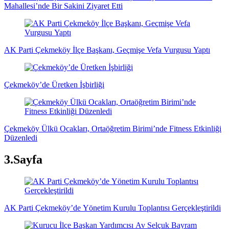
Mahallesi’nde Bir Sakini Ziyaret Etti
AK Parti Çekmeköy İlçe Başkanı, Geçmişe Vefa Vurgusu Yaptı
Çekmeköy’de Üretken İşbirliği
Çekmeköy Ülkü Ocakları, Ortaöğretim Birimi’nde Fitness Etkinliği
Düzenledi
3.Sayfa
AK Parti Çekmeköy’de Yönetim Kurulu Toplantısı Gerçekleştirildi