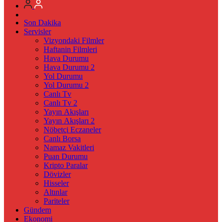
Son Dakika
Servisler
Vizyondaki Filmler
Haftanin Filmleri
Hava Durumu
Hava Durumu 2
Yol Durumu
Yol Durumu 2
Canlı Tv
Canlı Tv 2
Yayın Akışları
Yayın Akışları 2
Nöbetçi Eczaneler
Canlı Borsa
Namaz Vakitleri
Puan Durumu
Kripto Paralar
Dövizler
Hisseler
Altınlar
Pariteler
Gündem
Ekonomi