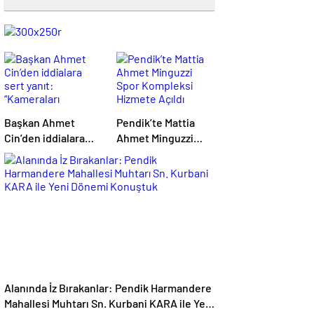
magazin
influencer
teknolojik
son
son
çanakkale
son
güncel
yerel
indirim
kripto
dizi
haberleri
haberleri
haberleri
dakika
dakika
haberleri
dakika
haberler
haberler
haberleri
para
haberleri
haberleri
flaş
haberleri
haberleri
haberler
Başkan Ahmet
Pendik’te Mattia
Cin’den iddialara
Ahmet Minguzzi
sert yanıt:
Spor Kompleksi
“Kameraları
Hizmete Açıldı
bantlayanlar kadar
gözünü kapatanlara
da sözümüz var”
Alanında İz Bırakanlar: Pendik Harmandere
Mahallesi Muhtarı Sn. Kurbani KARA ile Yeni