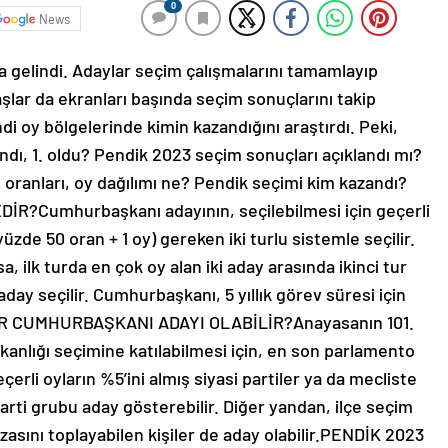
0
News
gelindi. Adaylar seçim çalışmalarını tamamlayıp
ar da ekranları başında seçim sonuçlarını takip
di oy bölgelerinde kimin kazandığını araştırdı. Peki,
dı, 1. oldu? Pendik 2023 seçim sonuçları açıklandı mı?
oy oranları, oy dağılımı ne? Pendik seçimi kim kazandı?
?Cumhurbaşkanı adayının, seçilebilmesi için geçerli
üzde 50 oran + 1 oy) gereken iki turlu sistemle seçilir.
 ilk turda en çok oy alan iki aday arasında ikinci tur
aday seçilir. Cumhurbaşkanı, 5 yıllık görev süresi için
MLER CUMHURBAŞKANI ADAYI OLABİLİR?Anayasanın 101.
nlığı seçimine katılabilmesi için, en son parlamento
erli oyların %5’ini almış siyasi partiler ya da mecliste
 parti grubu aday gösterebilir. Diğer yandan, ilçe seçim
asını toplayabilen kişiler de aday olabilir.PENDİK 2023