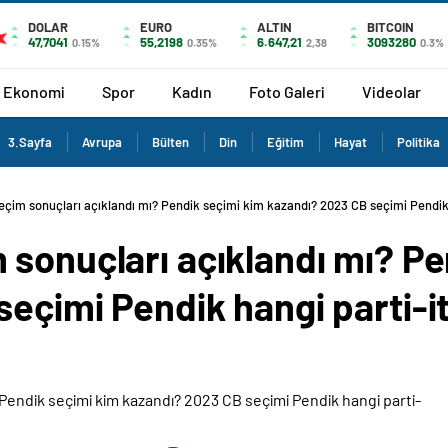
DOLAR
EURO
ALTIN
BITCOIN
47,7041
55,2198
6.647,21
3093280
0.15%
0.35%
2,38
0.3%
Ekonomi
Spor
Kadın
Foto Galeri
Videolar
3.Sayfa
Avrupa
Bülten
Din
Eğitim
Hayat
Politika
eçim sonuçları açıklandı mı? Pendik seçimi kim kazandı? 2023 CB seçimi Pendi
 sonuçları açıklandı mı? Pe
eçimi Pendik hangi parti-itt