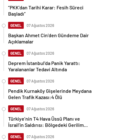
“PKK’dan Tarihi Karar: Fesih Süreci
Başladı”
GENEL
07 Ağustos 2026
Başkan Ahmet Cin’den Gündeme Dair
Açıklamalar
GENEL
07 Ağustos 2026
Deprem İstanbul’da Panik Yarattı:
Yaralananlar Tedavi Altında
GENEL
07 Ağustos 2026
Pendik Kurnaköy Gişelerinde Meydana
Gelen Trafik Kazası:4 Ölü
GENEL
07 Ağustos 2026
Türkiye’nin T4 Hava Üssü Planı ve
İsrail’in Saldırısı: Bölgedeki Gerilim
Tırmanıyor
GENEL
07 Ağustos 2026