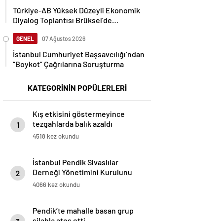
Türkiye-AB Yüksek Düzeyli Ekonomik
Diyalog Toplantısı Brüksel’de
Gerçekleşti
GENEL
07 Ağustos 2026
İstanbul Cumhuriyet Başsavcılığı’ndan
“Boykot” Çağrılarına Soruşturma
KATEGORİNİN POPÜLERLERİ
Kış etkisini göstermeyince
tezgahlarda balık azaldı
1
4518 kez okundu
İstanbul Pendik Sivaslılar
Derneği Yönetimini Kurulunu
2
Basına Tanıttı
4066 kez okundu
Pendik’te mahalle basan grup
silahla ateş etti