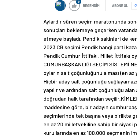
0
BEĞENDİM
ABONE OL
Aylardır süren seçim maratonunda sona 
sonuçları beklemeye geçerken vatandaşl
etmeye başladı. Pendik sakinleri de ken
2023 CB seçimi Pendik hangi parti kazan
Pendik Cumhur İttifakı, Millet İttifakı 
CUMURBAŞKANLIĞI SEÇİM SİSTEMİ NEDİR
oyların salt çoğunluğunu alması (en az y
Hiçbir aday salt çoğunluğu sağlayamazsa,
yapılır ve ardından salt çoğunluğu alan 
doğrudan halk tarafından seçilir.Kİ
maddesine göre, bir adayın cumhurbaşka
seçimlerinde tek başına veya birlikte geç
en az 20 milletvekiline sahip bir siyasi
kurullarında en az 100.000 seçmenin imz