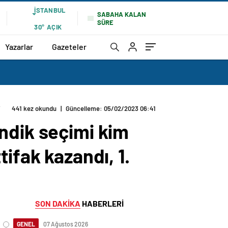
İSTANBUL
SABAHA KALAN
SÜRE
30°
AÇIK
Yazarlar
Gazeteler
k
441 kez okundu
|
Güncelleme: 05/02/2023 06:41
ndik seçimi kim
ifak kazandı, 1.
SON DAKİKA
HABERLERİ
GENEL
07 Ağustos 2026