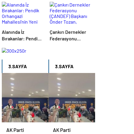
Dönemi Konuştuk
Alanında İz
Çankırı Dernekler
Bırakanlar: Pendik
Federasyonu
Orhangazi
(ÇANDEF) Başkanı
Mahallesi’nin Yeni
Önder Tozan,
Muhtarı Sn. Hakan
TEKKEŞİNTEKİN’i
3.SAYFA
3.SAYFA
Ziyaret Ettik
AK Parti
AK Parti