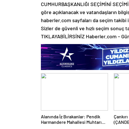
CUMHURBAŞKANLIĞI SEÇİMİNİ SEÇİMİ K
göre açıklanacak ve vatandaşların bilgi
haberler.com sayfaları da seçim takibi i
Sizler de güvenli ve hızlı seçim sonuç 
TIKLAYABİLİRSİNİZ Haberler.com – Gün
Alanında İz Bırakanlar: Pendik
Çankırı
Harmandere Mahallesi Muhtarı
(ÇANDE
Sn. Kurbani KARA ile Yeni Dönemi