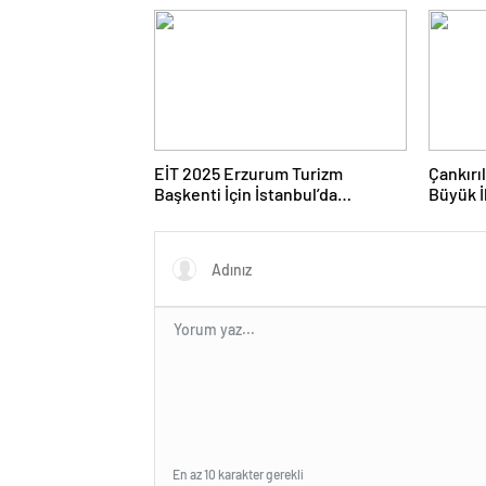
Konuştuk
EİT 2025 Erzurum Turizm
Çankırı
Başkenti İçin İstanbul’da
Büyük İ
Koordinasyon Toplantısı
Düzenlendi
En az 10 karakter gerekli