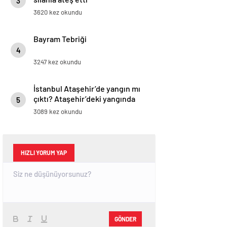
3
3620 kez okundu
Bayram Tebriği
4
3247 kez okundu
İstanbul Ataşehir’de yangın mı
çıktı? Ataşehir’deki yangında
5
son durum nedir, söndürüldü
3089 kez okundu
mü?
HIZLI YORUM YAP
GÖNDER