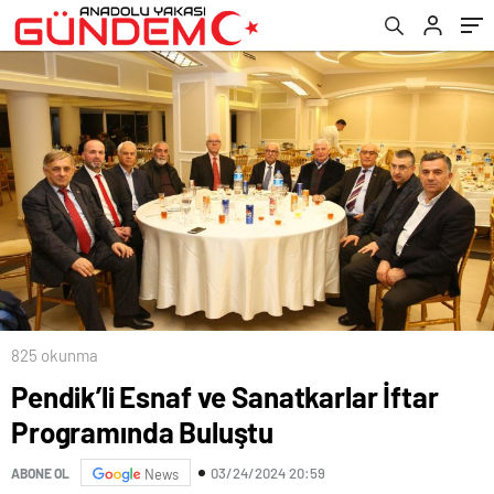
825 okunma
Pendik’li Esnaf ve Sanatkarlar İftar
Programında Buluştu
03/24/2024 20:59
ABONE OL
News