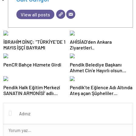
View all posts
İBRAHİM DİNÇ: “TÜRKİYE’DE 1
AHİSİAD’den Ankara
MAYIS İŞÇİ BAYRAMI
Ziyaretleri..
PenCR Bahçe Hizmete Girdi
Pendik Belediye Başkanı
Ahmet Cin’e Hayırlı olsun
Ziyaretleri Sürüyor
Pendik Halk Eğitim Merkezi
Pendik’te Eğlence Adı Altında
SANATIN ARMONİSİ’ adlı
Ateş açan Şüpheliler
Sergiyi Sanatseverler İle
Yakalandı
buluşturdu