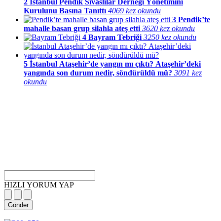
2
İstanbul Pendik Sivaslılar Derneği Yönetimini
Kurulunu Basına Tanıttı
4069 kez okundu
3
Pendik’te
mahalle basan grup silahla ateş etti
3620 kez okundu
4
Bayram Tebriği
3250 kez okundu
5
İstanbul Ataşehir’de yangın mı çıktı? Ataşehir’deki
yangında son durum nedir, söndürüldü mü?
3091 kez
okundu
HIZLI YORUM YAP
Gönder