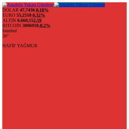
DOLAR
47,7436
0.18%
EURO
55,2510
0.32%
ALTIN
6.660,55
2,59
BITCOIN
3096910
-0.2%
İstanbul
26°
HAFİF YAĞMUR