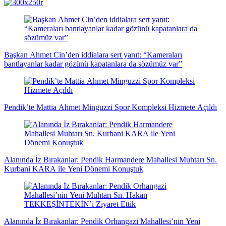
magazin
influencer
teknolojik
son
son
çanakkale
son
güncel
yerel
indirim
kripto
dizi
haberleri
haberleri
haberleri
dakika
dakika
haberleri
dakika
haberler
haberler
haberleri
para
haberleri
haberleri
flaş
haberleri
haberleri
haberler
Başkan Ahmet Cin’den iddialara sert yanıt: “Kameraları
bantlayanlar kadar gözünü kapatanlara da sözümüz var”
Pendik’te Mattia Ahmet Minguzzi Spor Kompleksi Hizmete Açıldı
Alanında İz Bırakanlar: Pendik Harmandere Mahallesi Muhtarı Sn.
Kurbani KARA ile Yeni Dönemi Konuştuk
Alanında İz Bırakanlar: Pendik Orhangazi Mahallesi’nin Yeni