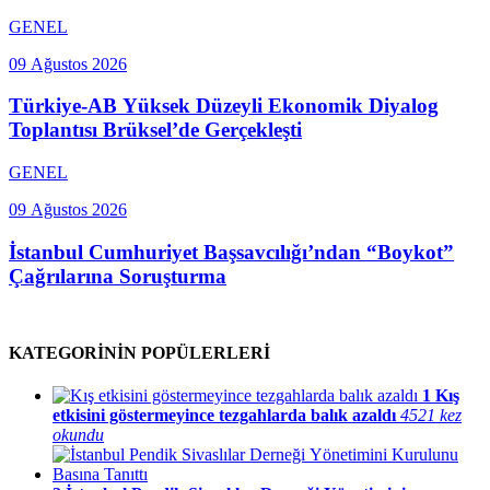
GENEL
09 Ağustos 2026
Türkiye-AB Yüksek Düzeyli Ekonomik Diyalog
Toplantısı Brüksel’de Gerçekleşti
GENEL
09 Ağustos 2026
İstanbul Cumhuriyet Başsavcılığı’ndan “Boykot”
Çağrılarına Soruşturma
KATEGORİNİN POPÜLERLERİ
1
Kış
etkisini göstermeyince tezgahlarda balık azaldı
4521 kez
okundu