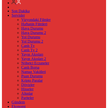
Son Dakika
Servisler
Vizyondaki Filmler
Haftanin Filmleri
Hava Durumu
Hava Durumu 2
Yol Durumu
Yol Durumu 2
Canlı Tv
Canlı Tv 2
Yayın Akışları
Yayın Akışları 2
Nöbetçi Eczaneler
Canlı Borsa
Namaz Vakitleri
Puan Durumu
Kripto Paralar
Dövizler
Hisseler
Altınlar
Pariteler
Gündem
Ekonomi