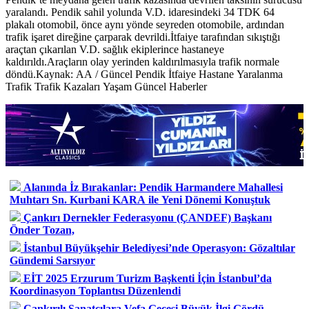
yaralandı. Pendik sahil yolunda V.D. idaresindeki 34 TDK 64
plakalı otomobil, önce aynı yönde seyreden otomobile, ardından
trafik işaret direğine çarparak devrildi.İtfaiye tarafından sıkıştığı
araçtan çıkarılan V.D. sağlık ekiplerince hastaneye
kaldırıldı.Araçların olay yerinden kaldırılmasıyla trafik normale
döndü.Kaynak: AA / Güncel Pendik İtfaiye Hastane Yaralanma
Trafik Trafik Kazaları Yaşam Güncel Haberler
Alanında İz Bırakanlar: Pendik Harmandere Mahallesi
Muhtarı Sn. Kurbani KARA ile Yeni Dönemi Konuştuk
Çankırı Dernekler Federasyonu (ÇANDEF) Başkanı
Önder Tozan,
İstanbul Büyükşehir Belediyesi’nde Operasyon: Gözaltılar
Gündemi Sarsıyor
EİT 2025 Erzurum Turizm Başkenti İçin İstanbul’da
Koordinasyon Toplantısı Düzenlendi
Çankırılı Sanatçılara Vefa Gecesi Büyük İlgi Gördü