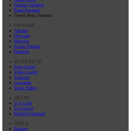
Namaz Vakitleri
Puan Durumu
Örnek Burç Yorumu
FİNANSİF
Altınlar
Dövizler
Hisseler
Kripto Paralar
Pariteler
İNTERAKTİF
Foto Galeri
Video Galeri
Yazarlar
Gazeteler
Sıcak Haber
HESAP
Üye Giriş
Üye Kayıt
Şifremi Unuttum
DİĞER
İletişim