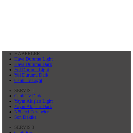
HABERLER
Hava Durumu Light
Hava Durumu Dark
Yol Durumu Light
Yol Durumu Dark
Canlı Tv Light
SERVİS 1
Canlı Tv Dark
Yayın Akışları Light
Yayın Akışları Dark
Nöbetçi Eczaneler
Son Dakika
SERVİS 3
Canlı Borsa