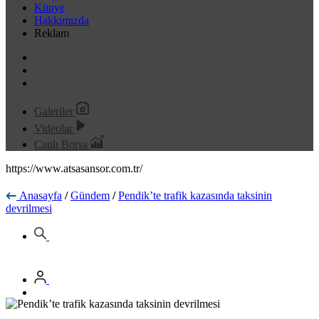
Künye
Hakkımızda
Reklam
Galeriler
Videolar
Canlı Borsa
https://www.atsasansor.com.tr/
Anasayfa
/
Gündem
/
Pendik’te trafik kazasında taksinin
devrilmesi