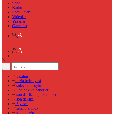
Spor
Kadın
Foto Galeri
Videolar
Yazarlar
Gazeteler
yazılım
tuzla belediyesi
süleyman soylu
Son dakika haberler
son dakika deprem haberleri
son dakika
Siyaset
selami altınok
sait güngör