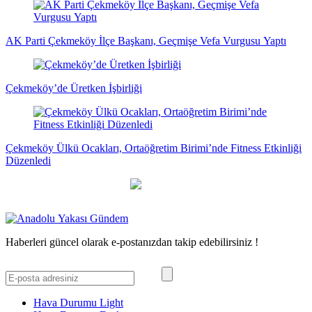
AK Parti Çekmeköy İlçe Başkanı, Geçmişe Vefa Vurgusu Yaptı
Çekmeköy’de Üretken İşbirliği
Çekmeköy Ülkü Ocakları, Ortaöğretim Birimi’nde Fitness Etkinliği
Düzenledi
Haberleri güncel olarak e-postanızdan takip edebilirsiniz !
Hava Durumu Light