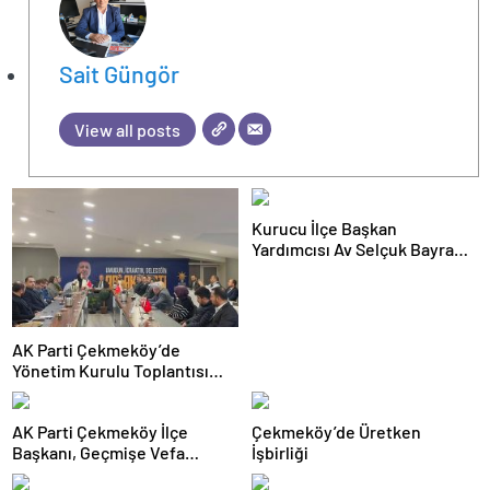
escort
ankara
Sait Güngör
View all posts
Kurucu İlçe Başkan
Yardımcısı Av Selçuk Bayram
Mimar Sinan Mahallesi’nde Bir
Sakini Ziyaret Etti
AK Parti Çekmeköy’de
Yönetim Kurulu Toplantısı
Gerçekleştirildi
AK Parti Çekmeköy İlçe
Çekmeköy’de Üretken
Başkanı, Geçmişe Vefa
İşbirliği
Vurgusu Yaptı