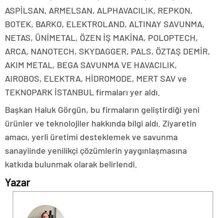
ASPİLSAN, ARMELSAN, ALPHAVACILIK, REPKON,
BOTEK, BARKO, ELEKTROLAND, ALTINAY SAVUNMA,
NETAS, ÜNİMETAL, ÖZEN İŞ MAKİNA, POLOPTECH,
ARCA, NANOTECH, SKYDAGGER, PALS, ÖZTAŞ DEMİR,
AKIM METAL, BEGA SAVUNMA VE HAVACILIK,
AIROBOS, ELEKTRA, HİDROMODE, MERT SAV ve
TEKNOPARK İSTANBUL firmaları yer aldı.
Başkan Haluk Görgün, bu firmaların geliştirdiği yeni
ürünler ve teknolojiler hakkında bilgi aldı. Ziyaretin
amacı, yerli üretimi desteklemek ve savunma
sanayiinde yenilikçi çözümlerin yaygınlaşmasına
katkıda bulunmak olarak belirlendi.
ankara
Yazar
escort
ankara
escort
bayan