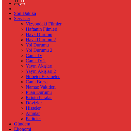
Son Dakika
Servisler
Vizyondaki Filmler
Haftanin Filmleri
Hava Durumu
Hava Durumu 2
Yol Durumu
Yol Durumu 2
Canlı Tv
Canlı Tv 2
Yayın Akışları
Yayın Akışları 2
Nöbetçi Eczaneler
Canlı Borsa
Namaz Vakitleri
Puan Durumu
Kripto Paralar
Dövizler
Hisseler
Altınlar
Pariteler
Gündem
Ekonomi