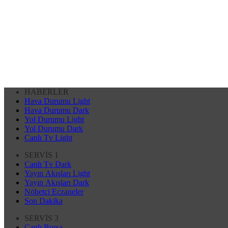
HABERLER
Hava Durumu Light
Hava Durumu Dark
Yol Durumu Light
Yol Durumu Dark
Canlı Tv Light
SERVİS 1
Canlı Tv Dark
Yayın Akışları Light
Yayın Akışları Dark
Nöbetçi Eczaneler
Son Dakika
SERVİS 3
Canlı Borsa