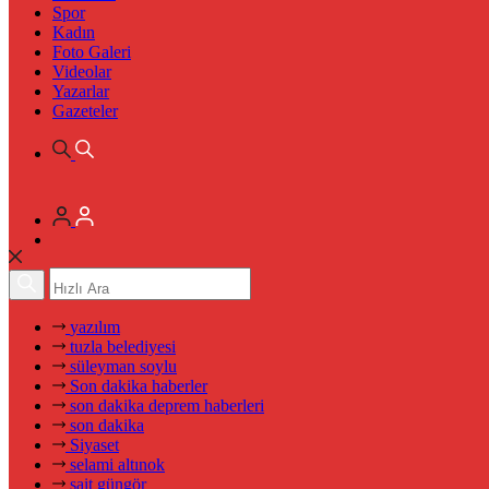
Spor
Kadın
Foto Galeri
Videolar
Yazarlar
Gazeteler
yazılım
tuzla belediyesi
süleyman soylu
Son dakika haberler
son dakika deprem haberleri
son dakika
Siyaset
selami altınok
sait güngör