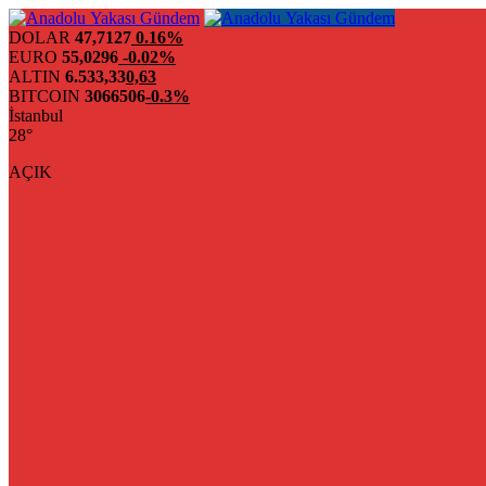
DOLAR
47,7127
0.16%
EURO
55,0296
-0.02%
ALTIN
6.533,33
0,63
BITCOIN
3066506
-0.3%
İstanbul
28°
AÇIK