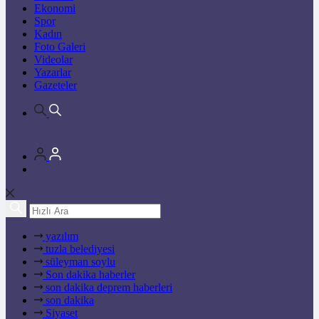
Ekonomi
Spor
Kadın
Foto Galeri
Videolar
Yazarlar
Gazeteler
yazılım
tuzla belediyesi
süleyman soylu
Son dakika haberler
son dakika deprem haberleri
son dakika
Siyaset