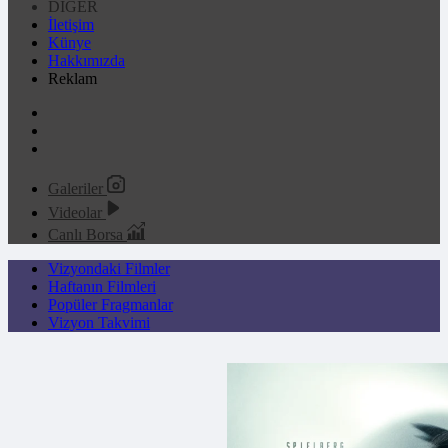
DİĞER
İletişim
Künye
Hakkımızda
Reklam
Galeriler
Videolar
Canlı Borsa
Vizyondaki Filmler
Haftanın Filmleri
Popüler Fragmanlar
Vizyon Takvimi