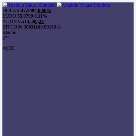
DOLAR
47,5982
0.06%
EURO
55,0799
0.11%
ALTIN
6.514,58
0,28
BITCOIN
3083116
0.99153%
İstanbul
27°
AÇIK