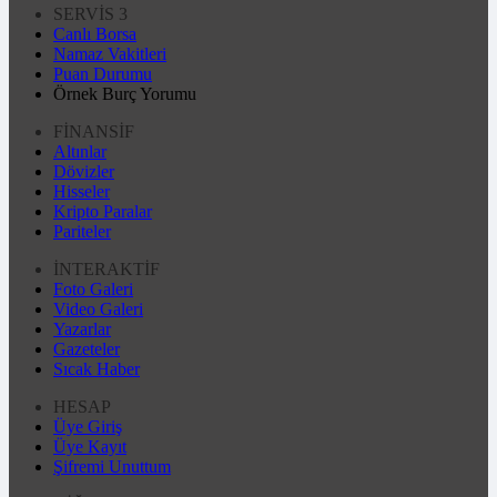
SERVİS 3
Canlı Borsa
Namaz Vakitleri
Puan Durumu
Örnek Burç Yorumu
FİNANSİF
Altınlar
Dövizler
Hisseler
Kripto Paralar
Pariteler
İNTERAKTİF
Foto Galeri
Video Galeri
Yazarlar
Gazeteler
Sıcak Haber
HESAP
Üye Giriş
Üye Kayıt
Şifremi Unuttum