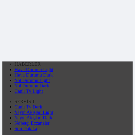
HABERLER
Hava Durumu Light
Hava Durumu Dark
Yol Durumu Light
Yol Durumu Dark
Canlı Tv Light
SERVİS 1
Canlı Tv Dark
Yayın Akışları Light
Yayın Akışları Dark
Nöbetçi Eczaneler
Son Dakika