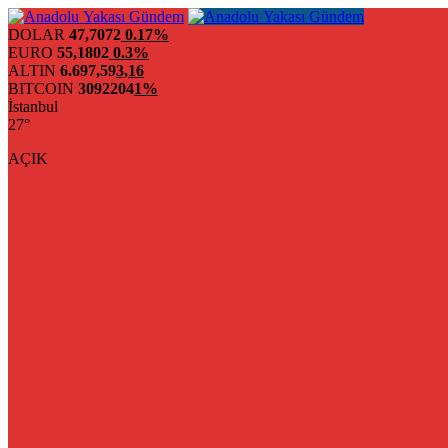
DOLAR
47,7072
0.17%
EURO
55,1802
0.3%
ALTIN
6.697,59
3,16
BITCOIN
3092204
1%
İstanbul
27°
AÇIK