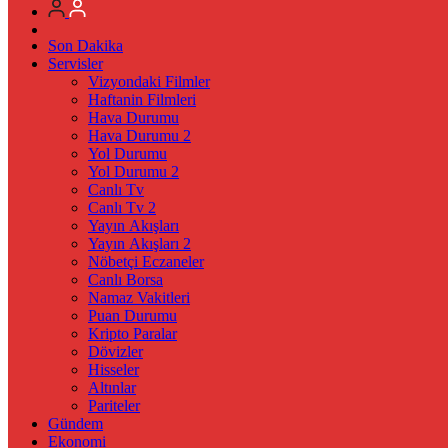
Son Dakika
Servisler
Vizyondaki Filmler
Haftanin Filmleri
Hava Durumu
Hava Durumu 2
Yol Durumu
Yol Durumu 2
Canlı Tv
Canlı Tv 2
Yayın Akışları
Yayın Akışları 2
Nöbetçi Eczaneler
Canlı Borsa
Namaz Vakitleri
Puan Durumu
Kripto Paralar
Dövizler
Hisseler
Altınlar
Pariteler
Gündem
Ekonomi