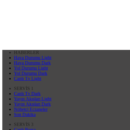
HABERLER
Hava Durumu Light
Hava Durumu Dark
Yol Durumu Light
Yol Durumu Dark
Canlı Tv Light
SERVİS 1
Canlı Tv Dark
Yayın Akışları Light
Yayın Akışları Dark
Nöbetçi Eczaneler
Son Dakika
SERVİS 3
Canlı Borsa