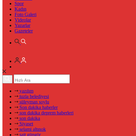
Spor
Kadın
Foto Galeri
Videolar
Yazarlar
Gazeteler
yazılım
tuzla belediyesi
süleyman soylu
Son dakika haberler
son dakika deprem haberleri
son dakika
Siyaset
selami altınok
sait güngör