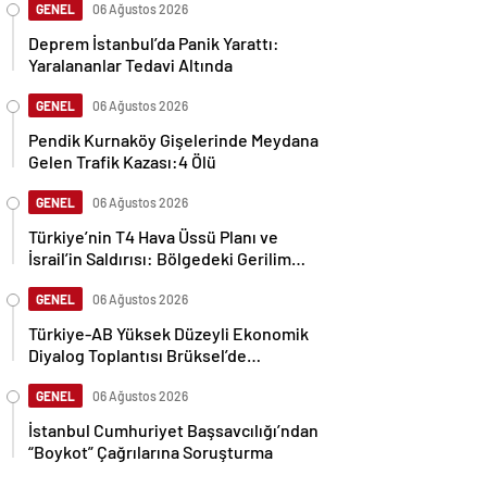
GENEL
06 Ağustos 2026
Deprem İstanbul’da Panik Yarattı:
Yaralananlar Tedavi Altında
GENEL
06 Ağustos 2026
Pendik Kurnaköy Gişelerinde Meydana
Gelen Trafik Kazası:4 Ölü
GENEL
06 Ağustos 2026
Türkiye’nin T4 Hava Üssü Planı ve
İsrail’in Saldırısı: Bölgedeki Gerilim
Tırmanıyor
GENEL
06 Ağustos 2026
Türkiye-AB Yüksek Düzeyli Ekonomik
Diyalog Toplantısı Brüksel’de
Gerçekleşti
GENEL
06 Ağustos 2026
İstanbul Cumhuriyet Başsavcılığı’ndan
“Boykot” Çağrılarına Soruşturma