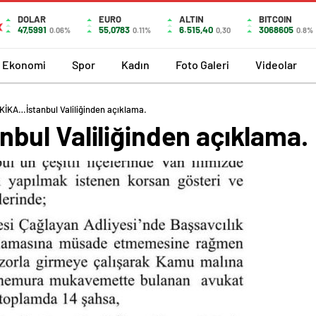
DOLAR
EURO
ALTIN
BITCOIN
47,5991
55,0783
6.515,40
3068605
0.06%
0.11%
0,30
0.8%
Ekonomi
Spor
Kadın
Foto Galeri
Videolar
İKA…İstanbul Valiliğinden açıklama.
ul Valiliğinden açıklama.