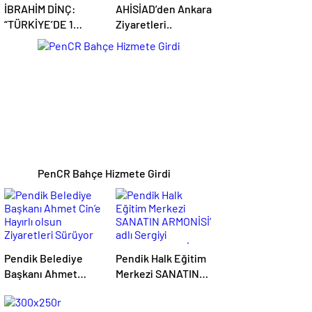
İBRAHİM DİNÇ:
AHİSİAD’den Ankara
“TÜRKİYE’DE 1
Ziyaretleri..
MAYIS İŞÇİ BAYRAMI
PenCR Bahçe Hizmete Girdi
Pendik Belediye
Pendik Halk Eğitim
Başkanı Ahmet
Merkezi SANATIN
Cin’e Hayırlı olsun
ARMONİSİ’ adlı
Ziyaretleri Sürüyor
Sergiyi