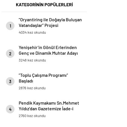
KATEGORİNİN POPÜLERLERİ
“Oryantiring ile Doğayla Buluşan
Vatandaşlar” Projesi
1
Gerçekleştirildi
4034 kez okundu
Yenişehir’in Gönül Erlerinden
Genç ve Dinamik Muhtar Adayı
2
Baran Kılıç
3248 kez okundu
”Toplu Çalışma Programı”
Başladı
3
2876 kez okundu
Pendik Kaymakamı Sn.Mehmet
Yıldız’dan Gazetemize İade-i
4
Ziyaret
2760 kez okundu