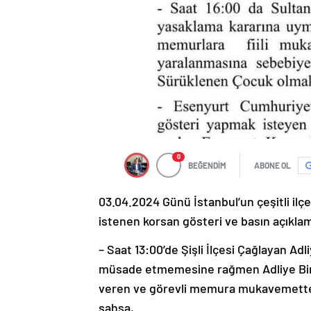
0
BEĞENDİM
ABONE OL
03.04.2024 Günü İstanbul’un çeşitli ilçe
istenen korsan gösteri ve basın açıklam
– Saat 13:00’de Şişli İlçesi Çağlayan A
müsade etmemesine rağmen Adliye Binas
veren ve görevli memura mukavemette 
şahsa,