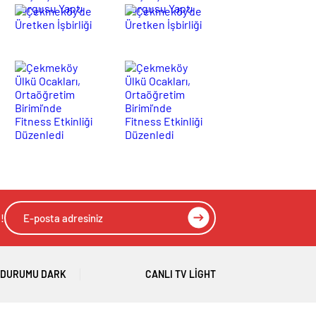
İlçe
İlçe
Mimar
Mimar
Çekmeköy’de
Çekmeköy’de
Başkanı,
Başkanı,
Sinan
Sinan
Üretken
Üretken
Geçmişe
Geçmişe
Mahallesi’nde
Mahallesi’nde
İşbirliği
İşbirliği
Vefa
Vefa
Bir
Bir
Vurgusu
Vurgusu
Çekmeköy
Çekmeköy
Sakini
Sakini
Yaptı
Yaptı
Ülkü
Ülkü
Ziyaret
Ziyaret
Ocakları,
Ocakları,
Etti
Etti
Ortaöğretim
Ortaöğretim
Birimi’nde
Birimi’nde
Fitness
Fitness
Etkinliği
Etkinliği
Düzenledi
Düzenledi
!
 DURUMU DARK
CANLI TV LIGHT