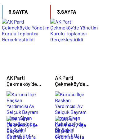
Sanatseverler İle
buluşturdu
3.SAYFA
3.SAYFA
AK Parti
AK Parti
Çekmeköy’de
Çekmeköy’de
Yönetim Kurulu
Yönetim Kurulu
Kurucu
Kurucu
Toplantısı
Toplantısı
İlçe
İlçe
Gerçekleştirildi
Gerçekleştirildi
Başkan
Başkan
Yardımcısı
Yardımcısı
AK
AK
Av
Av
Parti
Parti
Selçuk
Selçuk
Çekmeköy
Çekmeköy
Bayram
Bayram