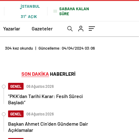
İSTANBUL
SABAHA KALAN
SÜRE
31°
AÇIK
Yazarlar
Gazeteler
304 kez okundu
|
Güncelleme: 04/04/2024 03:06
SON DAKİKA
HABERLERİ
GENEL
06 Ağustos 2026
“PKK’dan Tarihi Karar: Fesih Süreci
Başladı”
GENEL
06 Ağustos 2026
Başkan Ahmet Cin’den Gündeme Dair
Açıklamalar