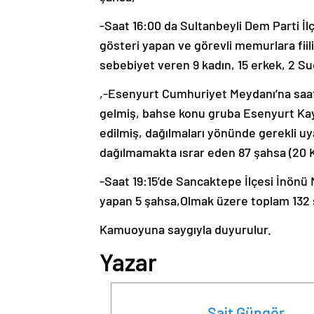
-Saat 16:00 da Sultanbeyli Dem Parti İ
gösteri yapan ve görevli memurlara f
sebebiyet veren 9 kadın, 15 erkek, 2 
,-Esenyurt Cumhuriyet Meydanı’na saat 
gelmiş, bahse konu gruba Esenyurt Kay
edilmiş, dağılmaları yönünde gerekli uy
dağılmamakta ısrar eden 87 şahsa (20 K
-Saat 19:15’de Sancaktepe İlçesi İnönü
yapan 5 şahsa,Olmak üzere toplam 132 ş
Kamuoyuna saygıyla duyurulur.
Yazar
Sait Güngör