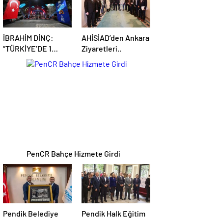
haberleri
flaş
haberleri
haberleri
haberler
İBRAHİM DİNÇ:
AHİSİAD’den Ankara
“TÜRKİYE’DE 1
Ziyaretleri..
MAYIS İŞÇİ BAYRAMI
PenCR Bahçe Hizmete Girdi
Pendik Belediye
Pendik Halk Eğitim