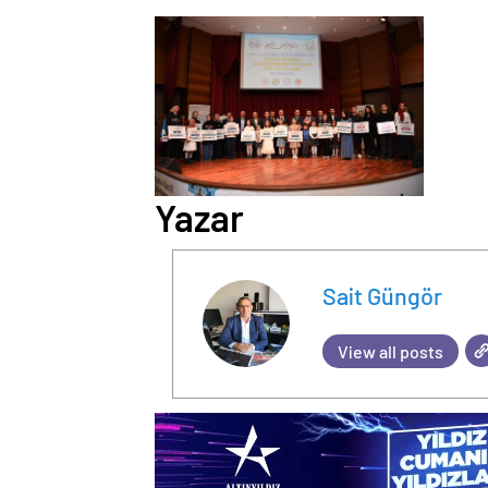
Yazar
Sait Güngör
View all posts