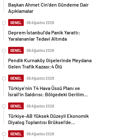
Başkan Ahmet Cin’den Gündeme Dair
Açıklamalar
GENEL
06 Ağustos 2026
Deprem İstanbul’da Panik Yarattı:
Yaralananlar Tedavi Altında
GENEL
06 Ağustos 2026
Pendik Kurnaköy Gişelerinde Meydana
Gelen Trafik Kazası:4 Ölü
GENEL
06 Ağustos 2026
Türkiye’nin T4 Hava Üssü Planı ve
İsrail’in Saldırısı: Bölgedeki Gerilim
Tırmanıyor
GENEL
06 Ağustos 2026
Türkiye-AB Yüksek Düzeyli Ekonomik
Diyalog Toplantısı Brüksel’de
Gerçekleşti
GENEL
06 Ağustos 2026