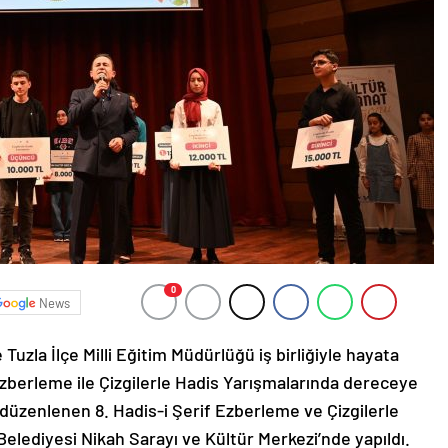
0
News
Tuzla İlçe Milli Eğitim Müdürlüğü iş birliğiyle hayata
 Ezberleme ile Çizgilerle Hadis Yarışmalarında dereceye
a düzenlenen 8. Hadis-i Şerif Ezberleme ve Çizgilerle
Belediyesi Nikah Sarayı ve Kültür Merkezi’nde yapıldı.