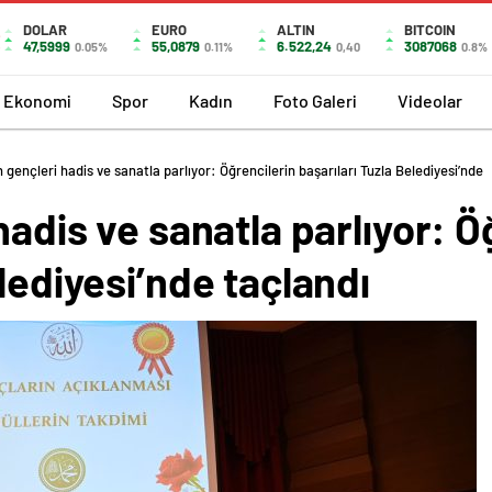
DOLAR
EURO
ALTIN
BITCOIN
47,5999
55,0879
6.522,24
3087068
0.05%
0.11%
0,40
0.8%
Ekonomi
Spor
Kadın
Foto Galeri
Videolar
n gençleri hadis ve sanatla parlıyor: Öğrencilerin başarıları Tuzla Belediyesi’nde
hadis ve sanatla parlıyor: Ö
lediyesi’nde taçlandı