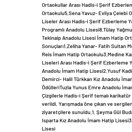
Ortaokullar Arası Hadis-i Şerif Ezberl
Ortaokulu5.Sena Yavuz- Evliya Çelebi O
Liseler Arası Hadis-i Şerif Ezberleme 
Programlı Anadolu Lisesi8.Tülay Yağm
Tekinalp Anadolu Lisesi İmam Hatip Ort
Sonuçları1.Zeliha Yanar- Fatih Sultan
Reis İmam Hatip Ortaokulu3.Medine Ka
Liseleri Arası Hadis-i Şerif Ezberlem
Anadolu İmam Hatip Lisesi2.Yusuf Kadi
Demirci- Halil Türkkan Kız Anadolu İmam
ÖdülleriTuzla Yunus Emre Anadolu İmam 
Çizgilerle Hadis-i Şerif temalı karikat
verildi. Yarışmada öne çıkan ve sergil
ziyaretçilere sunuldu.1. Şeyma Gül Bud
Isparta Kız Anadolu İmam Hatip Lisesi3
Lisesi