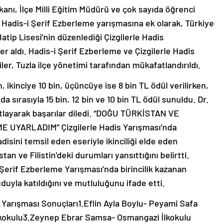
nı, İlçe Milli Eğitim Müdürü ve çok sayıda öğrenci
ğı Hadis-i Şerif Ezberleme yarışmasına ek olarak, Türkiye
p Lisesi’nin düzenlediği Çizgilerle Hadis
er aldı. Hadis-i Şerif Ezberleme ve Çizgilerle Hadis
er, Tuzla ilçe yönetimi tarafından mükafatlandırıldı.
, ikinciye 10 bin, üçüncüye ise 8 bin TL ödül verilirken,
da sırasıyla 15 bin, 12 bin ve 10 bin TL ödül sunuldu. Dr.
kutlayarak başarılar diledi. “DOĞU TÜRKİSTAN VE
UYARLADIM” Çizgilerle Hadis Yarışması’nda
disini temsil eden eseriyle ikinciliği elde eden
n ve Filistin’deki durumları yansıttığını belirtti.
Şerif Ezberleme Yarışması’nda birincilik kazanan
yla katıldığını ve mutluluğunu ifade etti.
e Yarışması Sonuçları1.Eflin Ayla Boylu- Peyami Safa
İlkokulu3.Zeynep Ebrar Samsa- Osmangazi İlkokulu