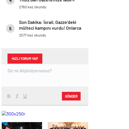
4
Ziyaret
2760 kez okundu
Son Dakika: İsrail, Gazze’deki
mülteci kampını vurdu! Onlarca
5
Filistinli hayatını kaybetti
2577 kez okundu
HIZLI YORUM YAP
GÖNDER
magazin
influencer
teknolojik
son
son
çanakkale
son
güncel
yerel
indirim
kripto
dizi
haberleri
haberleri
haberleri
dakika
dakika
haberleri
dakika
haberler
haberler
haberleri
para
haberleri