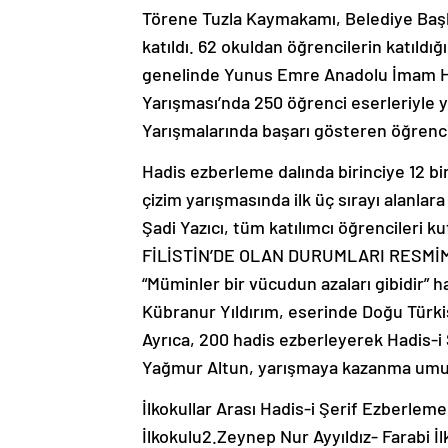
Törene Tuzla Kaymakamı, Belediye Başka
katıldı. 62 okuldan öğrencilerin katıldı
genelinde Yunus Emre Anadolu İmam Hati
Yarışması’nda 250 öğrenci eserleriyle y
Yarışmalarında başarı gösteren öğrencil
Hadis ezberleme dalında birinciye 12 bin
çizim yarışmasında ilk üç sırayı alanlara 
Şadi Yazıcı, tüm katılımcı öğrencileri 
FİLİSTİN’DE OLAN DURUMLARI RESMİME 
“Müminler bir vücudun azaları gibidir” ha
Kübranur Yıldırım, eserinde Doğu Türkista
Ayrıca, 200 hadis ezberleyerek Hadis-i 
Yağmur Altun, yarışmaya kazanma umudu
İlkokullar Arası Hadis-i Şerif Ezberlem
İlkokulu2.Zeynep Nur Ayyıldız- Farabi 