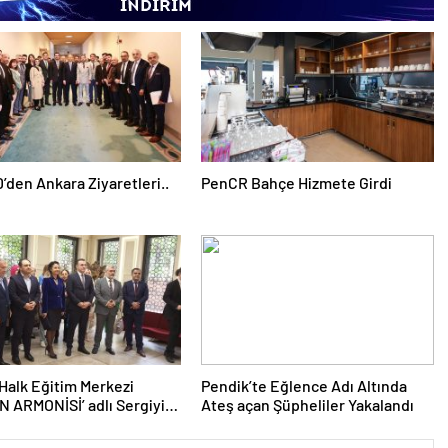
’den Ankara Ziyaretleri..
PenCR Bahçe Hizmete Girdi
Halk Eğitim Merkezi
Pendik’te Eğlence Adı Altında
 ARMONİSİ’ adlı Sergiyi
Ateş açan Şüpheliler Yakalandı
verler İle buluşturdu