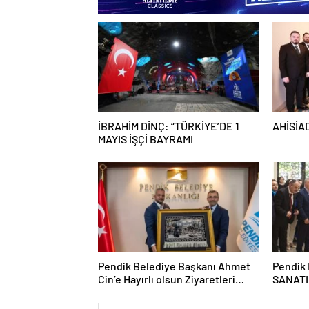
İBRAHİM DİNÇ: “TÜRKİYE’DE 1
AHİSİAD
MAYIS İŞÇİ BAYRAMI
Pendik Belediye Başkanı Ahmet
Pendik 
Cin’e Hayırlı olsun Ziyaretleri
SANATIN
Sürüyor
Sanatse