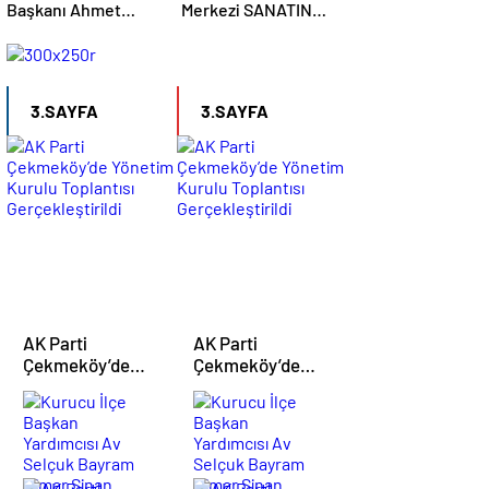
Başkanı Ahmet
Merkezi SANATIN
Cin’e Hayırlı olsun
ARMONİSİ’ adlı
Ziyaretleri Sürüyor
Sergiyi
Sanatseverler İle
buluşturdu
3.SAYFA
3.SAYFA
AK Parti
AK Parti
Çekmeköy’de
Çekmeköy’de
Yönetim Kurulu
Yönetim Kurulu
Kurucu
Kurucu
Toplantısı
Toplantısı
İlçe
İlçe
Gerçekleştirildi
Gerçekleştirildi
Başkan
Başkan
Yardımcısı
Yardımcısı