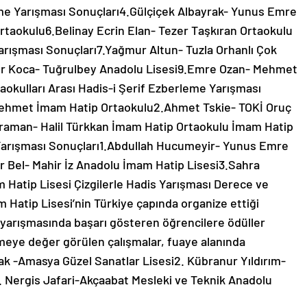
eme Yarışması Sonuçları4.Gülçiçek Albayrak- Yunus Emre
rtaokulu6.Belinay Ecrin Elan- Tezer Taşkıran Ortaokulu
Yarışması Sonuçları7.Yağmur Altun- Tuzla Orhanlı Çok
ur Koca- Tuğrulbey Anadolu Lisesi9.Emre Ozan- Mehmet
aokulları Arası Hadis-i Şerif Ezberleme Yarışması
 Mehmet İmam Hatip Ortaokulu2.Ahmet Tskie- TOKİ Oruç
raman- Halil Türkkan İmam Hatip Ortaokulu İmam Hatip
e Yarışması Sonuçları1.Abdullah Hucumeyir- Yunus Emre
r Bel- Mahir İz Anadolu İmam Hatip Lisesi3.Sahra
 Hatip Lisesi Çizgilerle Hadis Yarışması Derece ve
Hatip Lisesi’nin Türkiye çapında organize ettiği
ür yarışmasında başarı gösteren öğrencilere ödüller
emeye değer görülen çalışmalar, fuaye alanında
ak -Amasya Güzel Sanatlar Lisesi2. Kübranur Yıldırım-
. Nergis Jafari-Akçaabat Mesleki ve Teknik Anadolu