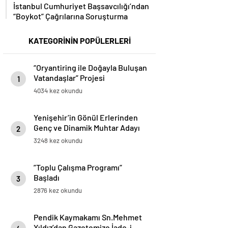
İstanbul Cumhuriyet Başsavcılığı’ndan
“Boykot” Çağrılarına Soruşturma
KATEGORİNİN POPÜLERLERİ
“Oryantiring ile Doğayla Buluşan
Vatandaşlar” Projesi
1
Gerçekleştirildi
4034 kez okundu
Yenişehir’in Gönül Erlerinden
Genç ve Dinamik Muhtar Adayı
2
Baran Kılıç
3248 kez okundu
”Toplu Çalışma Programı”
Başladı
3
2876 kez okundu
Pendik Kaymakamı Sn.Mehmet
Yıldız’dan Gazetemize İade-i