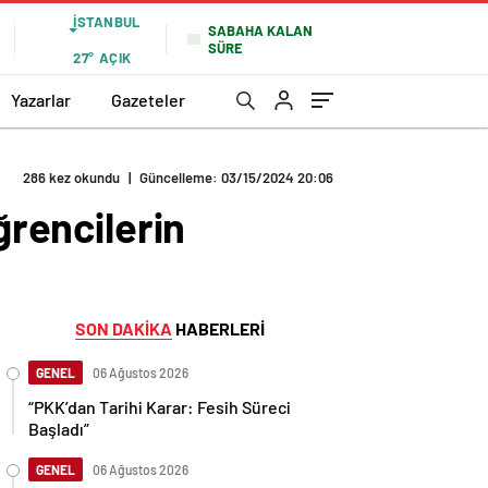
İSTANBUL
SABAHA KALAN
SÜRE
27°
AÇIK
Yazarlar
Gazeteler
286 kez okundu
|
Güncelleme: 03/15/2024 20:06
ğrencilerin
SON DAKİKA
HABERLERİ
GENEL
06 Ağustos 2026
“PKK’dan Tarihi Karar: Fesih Süreci
Başladı”
GENEL
06 Ağustos 2026