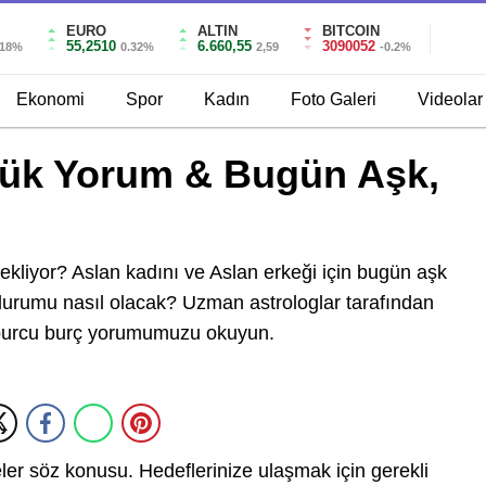
EURO
ALTIN
BITCOIN
55,2510
6.660,55
3090052
.18%
0.32%
2,59
-0.2%
Ekonomi
Spor
Kadın
Foto Galeri
Videolar
lük Yorum & Bugün Aşk,
bekliyor? Aslan kadını ve Aslan erkeği için bugün aşk
 durumu nasıl olacak? Uzman astrologlar tarafından
 burcu burç yorumumuzu okuyun.
meler söz konusu. Hedeflerinize ulaşmak için gerekli