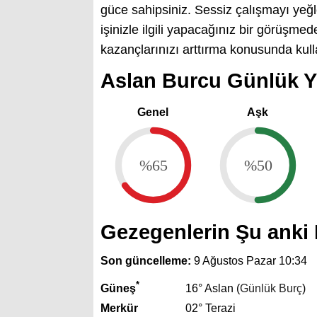
güce sahipsiniz. Sessiz çalışmayı yeğle
işinizle ilgili yapacağınız bir görüşmede
kazançlarınızı arttırma konusunda kulla
Aslan Burcu Günlük Yı
Genel
Aşk
%65
%50
Gezegenlerin Şu ank
Son güncelleme:
9 Ağustos Pazar 10:34
*
Güneş
16° Aslan (
Günlük Burç
)
Merkür
02° Terazi