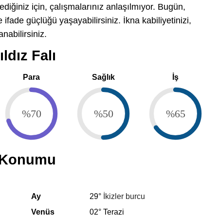
diğiniz için, çalışmalarınız anlaşılmıyor. Bugün,
 ifade güçlüğü yaşayabilirsiniz. İkna kabiliyetinizi,
nabilirsiniz.
ldız Falı
Para
Sağlık
İş
%70
%50
%65
i Konumu
Ay
29°
İkizler burcu
Venüs
02° Terazi