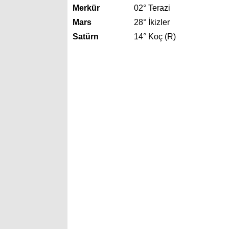
Merkür
02° Terazi
Mars
28° İkizler
Satürn
14° Koç (R)