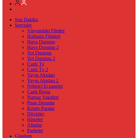
Son Dakika
Servisler
Vizyondaki Filmler
Haftanin Filmleri
Hava Durumu
Hava Durumu 2
Yol Durumu
Yol Durumu 2
Canlı Tv
Canlı Tv 2
Yayın Akışları
Yayın Akışları 2
Nöbetçi Eczaneler
Canlı Borsa
Namaz Vakitleri
Puan Durumu
Kripto Paralar
Dövizler
Hisseler
Altınlar
Pariteler
Gündem