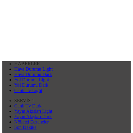
HABERLER
Hava Durumu Light
Hava Durumu Dark
Yol Durumu Light
Yol Durumu Dark
Canlı Tv Light
SERVİS 1
Canlı Tv Dark
Yayın Akışları Light
Yayın Akışları Dark
Nöbetçi Eczaneler
Son Dakika