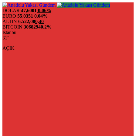
DOLAR
47,6001
0.06%
EURO
55,0351
0.04%
ALTIN
6.522,00
0,40
BITCOIN
3068294
0.2%
İstanbul
31°
AÇIK