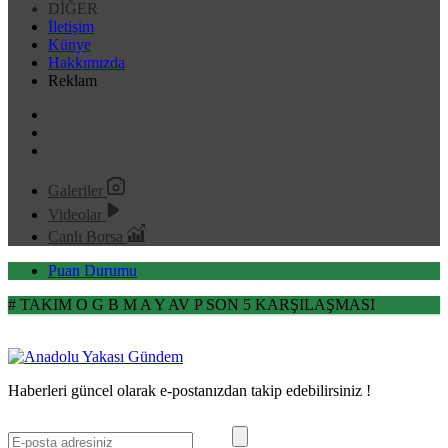
DİĞER
İletişim
Künye
Hakkımızda
Reklam
Galeriler
Videolar
Canlı Borsa
Puan Durumu
#
TAKIM
O
G
B
M
A
Y
AV
P
SON 5 KARŞILAŞMASI
Haberleri güncel olarak e-postanızdan takip edebilirsiniz !