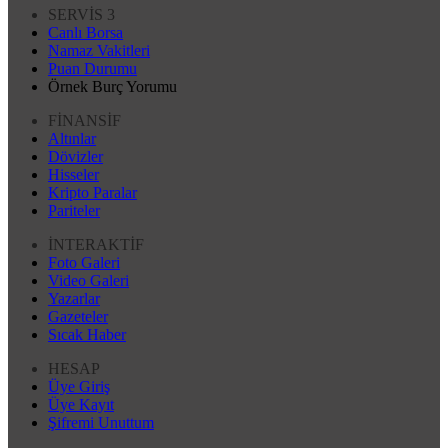
SERVİS 3
Canlı Borsa
Namaz Vakitleri
Puan Durumu
Örnek Burç Yorumu
FİNANSİF
Altınlar
Dövizler
Hisseler
Kripto Paralar
Pariteler
İNTERAKTİF
Foto Galeri
Video Galeri
Yazarlar
Gazeteler
Sıcak Haber
HESAP
Üye Giriş
Üye Kayıt
Şifremi Unuttum