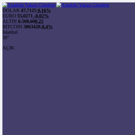
DOLAR
47,7125
0.16%
EURO
55,0271
-0.02%
ALTIN
6.508,60
0,25
BITCOIN
3063420
-0.4%
İstanbul
30°
AÇIK