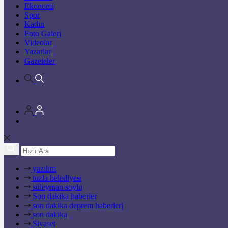
Ekonomi
Spor
Kadın
Foto Galeri
Videolar
Yazarlar
Gazeteler
yazılım
tuzla belediyesi
süleyman soylu
Son dakika haberler
son dakika deprem haberleri
son dakika
Siyaset