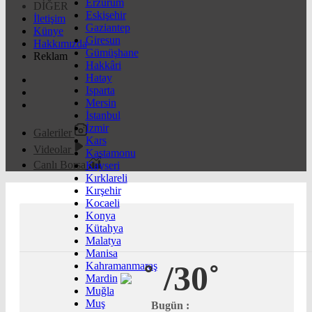
Erzurum
DİĞER
Eskişehir
İletişim
Gaziantep
Künye
Giresun
Hakkımızda
Gümüşhane
Reklam
Hakkâri
Hatay
Isparta
Mersin
İstanbul
İzmir
Galeriler
Kars
Videolar
Kastamonu
Canlı Borsa
Kayseri
Kırklareli
Kırşehir
Kocaeli
Konya
Kütahya
Malatya
Manisa
˚
/30˚
Kahramanmaraş
Mardin
Muğla
Muş
Bugün :