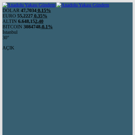
DOLAR
47,7034
0.15%
EURO
55,2227
0.35%
ALTIN
6.648,15
2,40
BITCOIN
3084748
-0.1%
İstanbul
30°
AÇIK