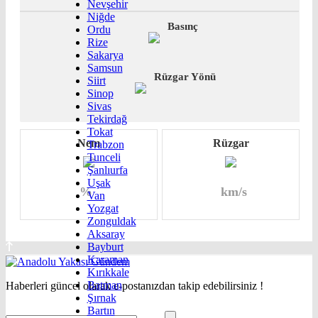
Nevşehir
Niğde
Basınç
Ordu
Rize
Sakarya
Samsun
Rüzgar Yönü
Siirt
Sinop
Sivas
Tekirdağ
Tokat
Nem
Rüzgar
Trabzon
Tunceli
Şanlıurfa
Uşak
%
km/s
Van
Yozgat
Zonguldak
Aksaray
Bayburt
Karaman
Kırıkkale
Batman
Haberleri güncel olarak e-postanızdan takip edebilirsiniz !
Şırnak
Bartın