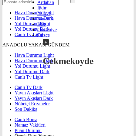
Ardahan
Iğdır
Hava Durumu Light
Yalova
Hava Durumu Dark
Karabük
Yol Durumu Light
Kilis
Yol Durumu Dark
Osmaniye
Canlı Tv Light
Düzce
ANADOLU YAKASI GÜNDEM
Hava Durumu Light
Cekmekoyde
Hava Durumu Dark
Yol Durumu Light
Yol Durumu Dark
Canlı Tv Light
Canlı Tv Dark
Yayın Akışları Light
Yayın Akışları Dark
Nöbetçi Eczaneler
Son Dakika
Canlı Borsa
Namaz Vakitleri
Puan Durumu
Örnek Burç Yorumu