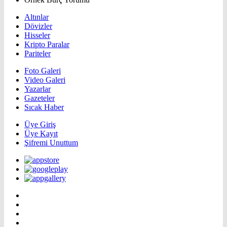
Altınlar
Dövizler
Hisseler
Kripto Paralar
Pariteler
Foto Galeri
Video Galeri
Yazarlar
Gazeteler
Sıcak Haber
Üye Giriş
Üye Kayıt
Şifremi Unuttum