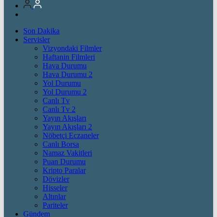
Son Dakika
Servisler
Vizyondaki Filmler
Haftanin Filmleri
Hava Durumu
Hava Durumu 2
Yol Durumu
Yol Durumu 2
Canlı Tv
Canlı Tv 2
Yayın Akışları
Yayın Akışları 2
Nöbetçi Eczaneler
Canlı Borsa
Namaz Vakitleri
Puan Durumu
Kripto Paralar
Dövizler
Hisseler
Altınlar
Pariteler
Gündem