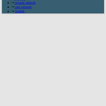
selami altınok
sait güngör
Sağlık