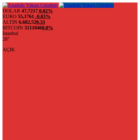
DOLAR
47,7217
0.02%
EURO
55,1761
-0.03%
ALTIN
6.682,52
0,33
BITCOIN
3111846
0.8%
İstanbul
28°
AÇIK