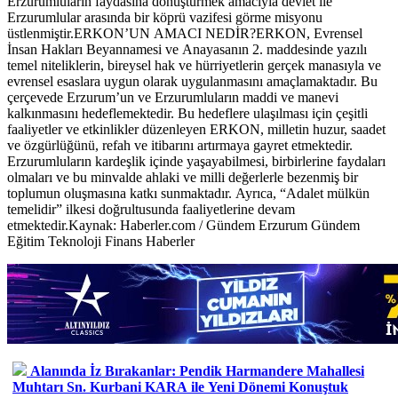
Erzurumluların faydasına dönüştürmek amacıyla devlet ile
Erzurumlular arasında bir köprü vazifesi görme misyonu
üstlenmiştir.ERKON’UN AMACI NEDİR?ERKON, Evrensel
İnsan Hakları Beyannamesi ve Anayasanın 2. maddesinde yazılı
temel niteliklerin, bireysel hak ve hürriyetlerin gerçek manasıyla ve
evrensel esaslara uygun olarak uygulanmasını amaçlamaktadır. Bu
çerçevede Erzurum’un ve Erzurumluların maddi ve manevi
kalkınmasını hedeflemektedir. Bu hedeflere ulaşılması için çeşitli
faaliyetler ve etkinlikler düzenleyen ERKON, milletin huzur, saadet
ve özgürlüğünü, refah ve itibarını artırmaya gayret etmektedir.
Erzurumluların kardeşlik içinde yaşayabilmesi, birbirlerine faydaları
olmaları ve bu minvalde ahlaki ve milli değerlerle bezenmiş bir
toplumun oluşmasına katkı sunmaktadır. Ayrıca, “Adalet mülkün
temelidir” ilkesi doğrultusunda faaliyetlerine devam
etmektedir.Kaynak: Haberler.com / Gündem Erzurum Gündem
Eğitim Teknoloji Finans Haberler
Alanında İz Bırakanlar: Pendik Harmandere Mahallesi
Muhtarı Sn. Kurbani KARA ile Yeni Dönemi Konuştuk