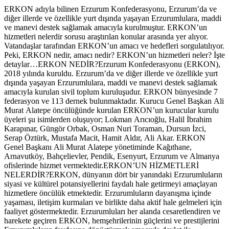
ERKON adıyla bilinen Erzurum Konfederasyonu, Erzurum’da ve
diğer illerde ve özellikle yurt dışında yaşayan Erzurumlulara, maddi
ve manevi destek sağlamak amacıyla kurulmuştur. ERKON’un
hizmetleri nelerdir sorusu araştırılan konular arasında yer alıyor.
Vatandaşlar tarafından ERKON’un amacı ve hedefleri sorgulatılıyor.
Peki, ERKON nedir, amacı nedir? ERKON’un hizmetleri neler? İşte
detaylar…ERKON NEDİR?Erzurum Konfederasyonu (ERKON),
2018 yılında kuruldu. Erzurum’da ve diğer illerde ve özellikle yurt
dışında yaşayan Erzurumlulara, maddi ve manevi destek sağlamak
amacıyla kurulan sivil toplum kuruluşudur. ERKON bünyesinde 7
federasyon ve 113 dernek bulunmaktadır. Kurucu Genel Başkan Ali
Murat Alatepe öncülüğünde kurulan ERKON’un kurucular kurulu
üyeleri şu isimlerden oluşuyor; Lokman Arıcıoğlu, Halil İbrahim
Karapınar, Güngör Orbak, Osman Nuri Toraman, Dursun İzci,
Serap Öztürk, Mustafa Macit, Hamit Aldır, Ali Akar. ERKON
Genel Başkanı Ali Murat Alatepe yönetiminde Kağıthane,
Arnavutköy, Bahçelievler, Pendik, Esenyurt, Erzurum ve Almanya
ofislerinde hizmet vermektedir.ERKON’UN HİZMETLERİ
NELERDİR?ERKON, dünyanın dört bir yanındaki Erzurumluların
siyasi ve kültürel potansiyellerini faydalı hale getirmeyi amaçlayan
hizmetlere öncülük etmektedir. Erzurumluların dayanışma içinde
yaşaması, iletişim kurmaları ve birlikte daha aktif hale gelmeleri için
faaliyet göstermektedir. Erzurumluları her alanda cesaretlendiren ve
harekete geçiren ERKON, hemşehrilerinin güçlerini ve prestijlerini