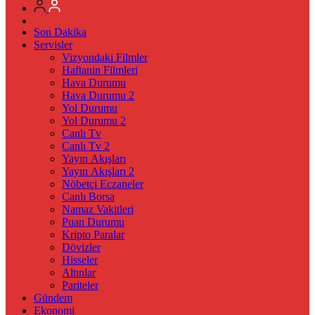
Son Dakika
Servisler
Vizyondaki Filmler
Haftanin Filmleri
Hava Durumu
Hava Durumu 2
Yol Durumu
Yol Durumu 2
Canlı Tv
Canlı Tv 2
Yayın Akışları
Yayın Akışları 2
Nöbetçi Eczaneler
Canlı Borsa
Namaz Vakitleri
Puan Durumu
Kripto Paralar
Dövizler
Hisseler
Altınlar
Pariteler
Gündem
Ekonomi