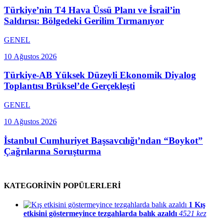
Türkiye’nin T4 Hava Üssü Planı ve İsrail’in
Saldırısı: Bölgedeki Gerilim Tırmanıyor
GENEL
10 Ağustos 2026
Türkiye-AB Yüksek Düzeyli Ekonomik Diyalog
Toplantısı Brüksel’de Gerçekleşti
GENEL
10 Ağustos 2026
İstanbul Cumhuriyet Başsavcılığı’ndan “Boykot”
Çağrılarına Soruşturma
KATEGORİNİN POPÜLERLERİ
1
Kış
etkisini göstermeyince tezgahlarda balık azaldı
4521 kez