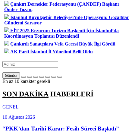
Çankırı Dernekler Federasyonu (ÇANDEF) Başkanı
Önder Tozan,
İstanbul Büyükşehir Belediyesi’nde Operasyon: Gözaltılar
Gündemi Sarsıyor
EİT 2025 Erzurum Turizm Başkenti İçin İstanbul’da
Koordinasyon Toplantısı Düzenlendi
Çankırılı Sanatçılara Vefa Gecesi Büyük İlgi Gördü
AK Parti İstanbul İl Yönetimi Belli Oldu
Gönder
En az 10 karakter gerekli
SON DAKİKA
HABERLERİ
GENEL
10 Ağustos 2026
“PKK’dan Tarihi Karar: Fesih Süreci Başladı”