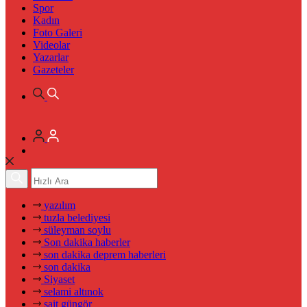
Spor
Kadın
Foto Galeri
Videolar
Yazarlar
Gazeteler
yazılım
tuzla belediyesi
süleyman soylu
Son dakika haberler
son dakika deprem haberleri
son dakika
Siyaset
selami altınok
sait güngör