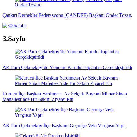
Çankırı Dernekler Federasyonu (ÇANDEF) Başkanı Önder Tozan,
3.Sayfa
AK Parti Çekmeköy’de Yönetim Kurulu Toplantısı Gerçekleştirildi
Kurucu İlçe Başkan Yardımcısı Av Selçuk Bayram Mimar Sinan
Mahallesi’nde Bir Sakini Ziyaret Etti
AK Parti Çekmeköy İlçe Başkanı, Geçmişe Vefa Vurgusu Yaptı