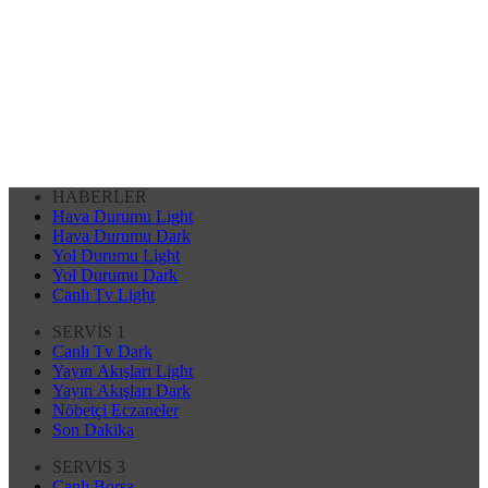
HABERLER
Hava Durumu Light
Hava Durumu Dark
Yol Durumu Light
Yol Durumu Dark
Canlı Tv Light
SERVİS 1
Canlı Tv Dark
Yayın Akışları Light
Yayın Akışları Dark
Nöbetçi Eczaneler
Son Dakika
SERVİS 3
Canlı Borsa