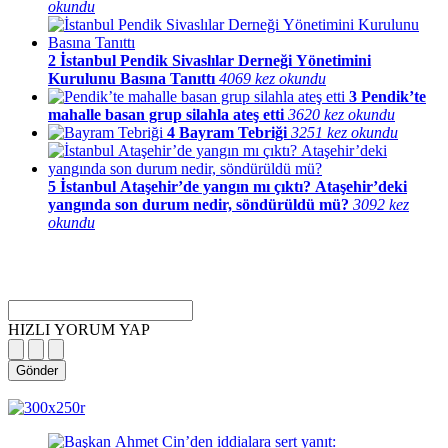
okundu
2
İstanbul Pendik Sivaslılar Derneği Yönetimini
Kurulunu Basına Tanıttı
4069 kez okundu
3
Pendik’te
mahalle basan grup silahla ateş etti
3620 kez okundu
4
Bayram Tebriği
3251 kez okundu
5
İstanbul Ataşehir’de yangın mı çıktı? Ataşehir’deki
yangında son durum nedir, söndürüldü mü?
3092 kez
okundu
HIZLI YORUM YAP
Gönder
magazin
influencer
teknolojik
son
son
çanakkale
son
güncel
yerel
indirim
kripto
dizi
haberleri
haberleri
haberleri
dakika
dakika
haberleri
dakika
haberler
haberler
haberleri
para
haberleri