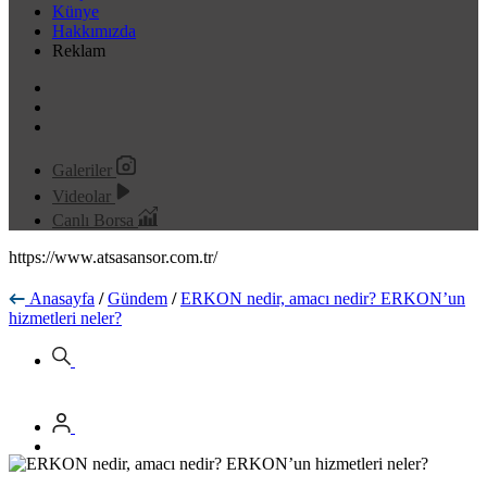
Künye
Hakkımızda
Reklam
Galeriler
Videolar
Canlı Borsa
https://www.atsasansor.com.tr/
Anasayfa
/
Gündem
/
ERKON nedir, amacı nedir? ERKON’un
hizmetleri neler?