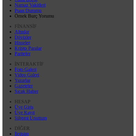
Namaz Vakitleri
Puan Durumu
Örnek Burç Yorumu
FİNANSİF
Altınlar
Dövizler
Hisseler
Kripto Paralar
Pariteler
İNTERAKTİF
Foto Galeri
Video Galeri
Yazarlar
Gazeteler
Sıcak Haber
HESAP
Üye Giriş
Üye Kayıt
Şifremi Unuttum
DİĞER
İletişim