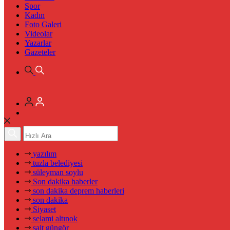
Spor
Kadın
Foto Galeri
Videolar
Yazarlar
Gazeteler
yazılım
tuzla belediyesi
süleyman soylu
Son dakika haberler
son dakika deprem haberleri
son dakika
Siyaset
selami altınok
sait güngör