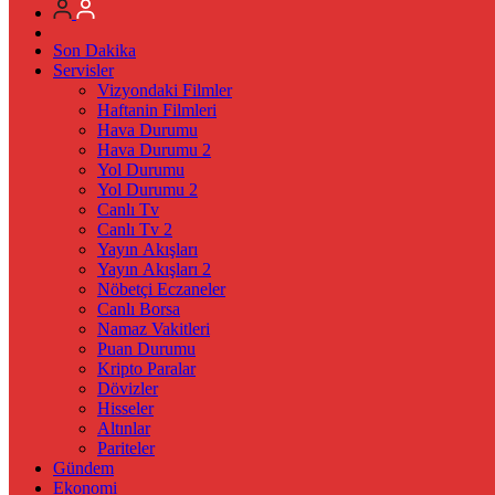
Son Dakika
Servisler
Vizyondaki Filmler
Haftanin Filmleri
Hava Durumu
Hava Durumu 2
Yol Durumu
Yol Durumu 2
Canlı Tv
Canlı Tv 2
Yayın Akışları
Yayın Akışları 2
Nöbetçi Eczaneler
Canlı Borsa
Namaz Vakitleri
Puan Durumu
Kripto Paralar
Dövizler
Hisseler
Altınlar
Pariteler
Gündem
Ekonomi