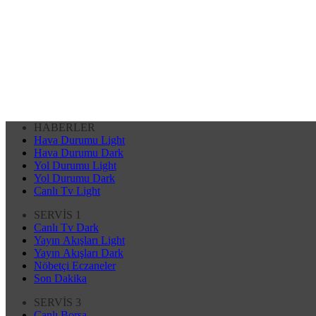
HABERLER
Hava Durumu Light
Hava Durumu Dark
Yol Durumu Light
Yol Durumu Dark
Canlı Tv Light
SERVİS 1
Canlı Tv Dark
Yayın Akışları Light
Yayın Akışları Dark
Nöbetçi Eczaneler
Son Dakika
SERVİS 3
Canlı Borsa