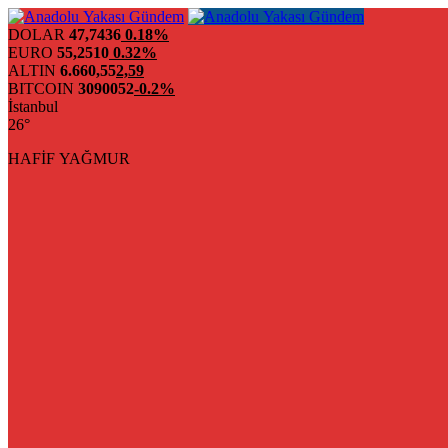
DOLAR
47,7436
0.18%
EURO
55,2510
0.32%
ALTIN
6.660,55
2,59
BITCOIN
3090052
-0.2%
İstanbul
26°
HAFİF YAĞMUR