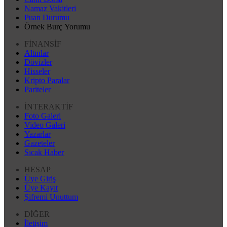
Namaz Vakitleri
Puan Durumu
Örnek Burç Yorumu
FİNANSİF
Altınlar
Dövizler
Hisseler
Kripto Paralar
Pariteler
İNTERAKTİF
Foto Galeri
Video Galeri
Yazarlar
Gazeteler
Sıcak Haber
HESAP
Üye Giriş
Üye Kayıt
Şifremi Unuttum
DİĞER
İletişim