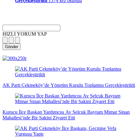
Gerçekleştirildi
1374 kez okundu
HIZLI YORUM YAP
Gönder
magazin
influencer
teknolojik
son
son
çanakkale
son
güncel
yerel
indirim
kripto
dizi
haberleri
haberleri
haberleri
dakika
dakika
haberleri
dakika
haberler
haberler
haberleri
para
haberleri
haberleri
flaş
haberleri
haberleri
haberler
AK Parti Çekmeköy’de Yönetim Kurulu Toplantısı Gerçekleştirildi
Kurucu İlçe Başkan Yardımcısı Av Selçuk Bayram Mimar Sinan
Mahallesi’nde Bir Sakini Ziyaret Etti