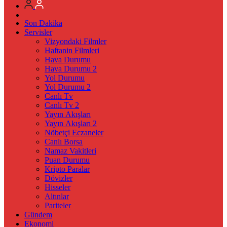
Son Dakika
Servisler
Vizyondaki Filmler
Haftanin Filmleri
Hava Durumu
Hava Durumu 2
Yol Durumu
Yol Durumu 2
Canlı Tv
Canlı Tv 2
Yayın Akışları
Yayın Akışları 2
Nöbetçi Eczaneler
Canlı Borsa
Namaz Vakitleri
Puan Durumu
Kripto Paralar
Dövizler
Hisseler
Altınlar
Pariteler
Gündem
Ekonomi