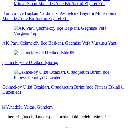
Kurucu İlçe Başkan Yardımcısı Av Selçuk Bayram Mimar Sinan
Mahallesi’nde Bir Sakini Ziyaret Etti
AK Parti Çekmeköy İlçe Başkanı, Geçmişe Vefa Vurgusu Yaptı
Çekmeköy’de Üretken İşbirliği
Çekmeköy Ülkü Ocakları, Ortaöğretim Birimi’nde Fitness Etkinliği
Düzenledi
Haberleri güncel olarak e-postanızdan takip edebilirsiniz !