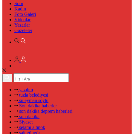
Spor
Kadın
Foto Galeri
Videolar
Yazarlar
Gazeteler
yazılım
tuzla belediyesi
süleyman soylu
Son dakika haberler
son dakika deprem haberleri
son dakika
Siyaset
selami altınok
sait güngör