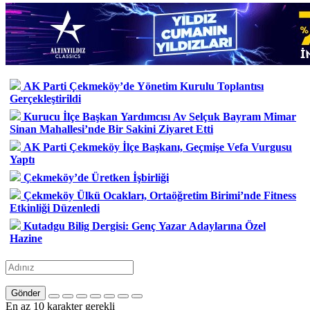
AK Parti Çekmeköy’de Yönetim Kurulu Toplantısı
Gerçekleştirildi
Kurucu İlçe Başkan Yardımcısı Av Selçuk Bayram Mimar
Sinan Mahallesi’nde Bir Sakini Ziyaret Etti
AK Parti Çekmeköy İlçe Başkanı, Geçmişe Vefa Vurgusu
Yaptı
Çekmeköy’de Üretken İşbirliği
Çekmeköy Ülkü Ocakları, Ortaöğretim Birimi’nde Fitness
Etkinliği Düzenledi
Kutadgu Bilig Dergisi: Genç Yazar Adaylarına Özel
Hazine
Gönder
En az 10 karakter gerekli