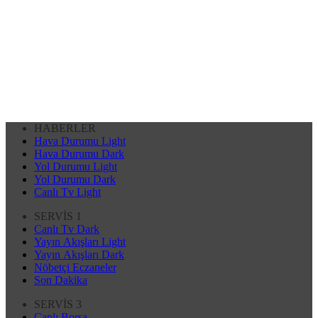
HABERLER
Hava Durumu Light
Hava Durumu Dark
Yol Durumu Light
Yol Durumu Dark
Canlı Tv Light
SERVİS 1
Canlı Tv Dark
Yayın Akışları Light
Yayın Akışları Dark
Nöbetçi Eczaneler
Son Dakika
SERVİS 3
Canlı Borsa