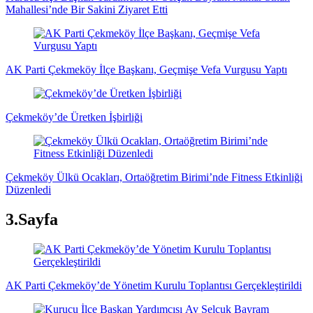
Mahallesi’nde Bir Sakini Ziyaret Etti
AK Parti Çekmeköy İlçe Başkanı, Geçmişe Vefa Vurgusu Yaptı
Çekmeköy’de Üretken İşbirliği
Çekmeköy Ülkü Ocakları, Ortaöğretim Birimi’nde Fitness Etkinliği
Düzenledi
3.Sayfa
AK Parti Çekmeköy’de Yönetim Kurulu Toplantısı Gerçekleştirildi