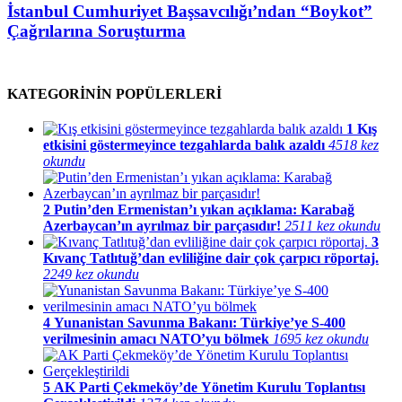
İstanbul Cumhuriyet Başsavcılığı’ndan “Boykot”
Çağrılarına Soruşturma
KATEGORİNİN POPÜLERLERİ
1
Kış
etkisini göstermeyince tezgahlarda balık azaldı
4518 kez
okundu
2
Putin’den Ermenistan’ı yıkan açıklama: Karabağ
Azerbaycan’ın ayrılmaz bir parçasıdır!
2511 kez okundu
3
Kıvanç Tatlıtuğ’dan evliliğine dair çok çarpıcı röportaj.
2249 kez okundu
4
Yunanistan Savunma Bakanı: Türkiye’ye S-400
verilmesinin amacı NATO’yu bölmek
1695 kez okundu
5
AK Parti Çekmeköy’de Yönetim Kurulu Toplantısı