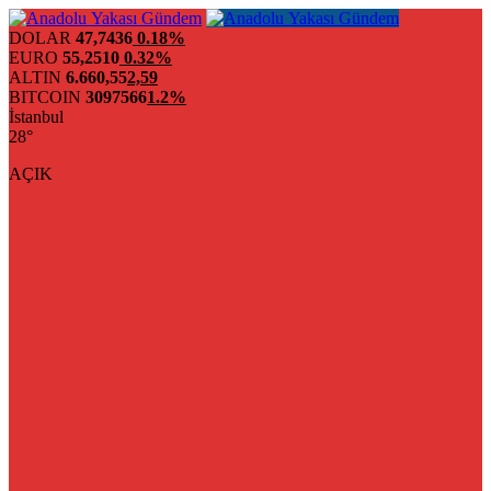
DOLAR
47,7436
0.18%
EURO
55,2510
0.32%
ALTIN
6.660,55
2,59
BITCOIN
3097566
1.2%
İstanbul
28°
AÇIK