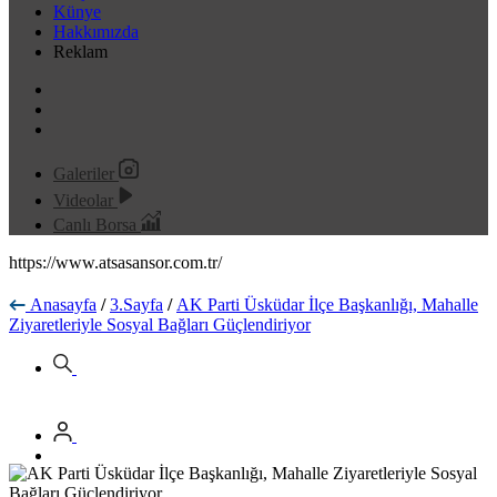
Künye
Hakkımızda
Reklam
Galeriler
Videolar
Canlı Borsa
https://www.atsasansor.com.tr/
Anasayfa
/
3.Sayfa
/
AK Parti Üsküdar İlçe Başkanlığı, Mahalle
Ziyaretleriyle Sosyal Bağları Güçlendiriyor