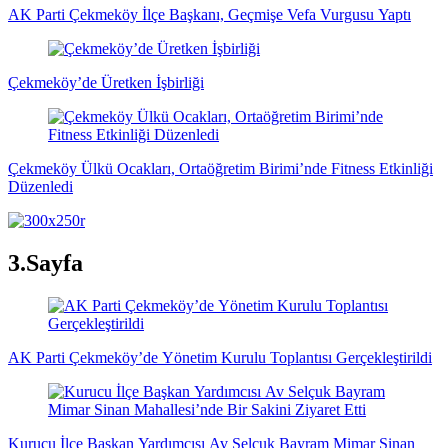
AK Parti Çekmeköy İlçe Başkanı, Geçmişe Vefa Vurgusu Yaptı
Çekmeköy’de Üretken İşbirliği
Çekmeköy Ülkü Ocakları, Ortaöğretim Birimi’nde Fitness Etkinliği
Düzenledi
3.Sayfa
AK Parti Çekmeköy’de Yönetim Kurulu Toplantısı Gerçekleştirildi
Kurucu İlçe Başkan Yardımcısı Av Selçuk Bayram Mimar Sinan