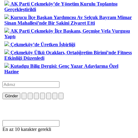
AK Parti Çekmeköy’de Yönetim Kurulu Toplantısı
Gerçekleştirildi
Kurucu İlçe Başkan Yardımcısı Av Selçuk Bayram Mimar
Sinan Mahallesi’nde Bir Sakini Ziyaret Etti
AK Parti Çekmeköy İlçe Başkanı, Geçmişe Vefa Vurgusu
Yaptı
Çekmeköy’de Üretken İşbirliği
Çekmeköy Ülkü Ocakları, Ortaöğretim Birimi’nde Fitness
Etkinliği Düzenledi
Kutadgu Bilig Dergisi: Genç Yazar Adaylarına Özel
Hazine
Gönder
En az 10 karakter gerekli