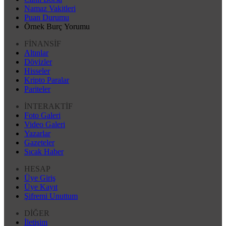
Namaz Vakitleri
Puan Durumu
Örnek Burç Yorumu
FİNANSİF
Altınlar
Dövizler
Hisseler
Kripto Paralar
Pariteler
İNTERAKTİF
Foto Galeri
Video Galeri
Yazarlar
Gazeteler
Sıcak Haber
HESAP
Üye Giriş
Üye Kayıt
Şifremi Unuttum
DİĞER
İletişim