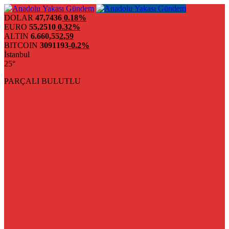
DOLAR
47,7436
0.18%
EURO
55,2510
0.32%
ALTIN
6.660,55
2,59
BITCOIN
3091193
-0.2%
İstanbul
25°
PARÇALI BULUTLU