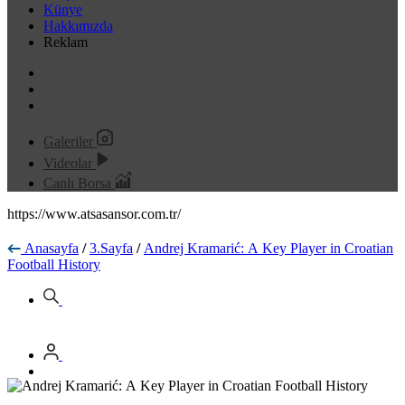
Künye
Hakkımızda
Reklam
Galeriler
Videolar
Canlı Borsa
https://www.atsasansor.com.tr/
Anasayfa
/
3.Sayfa
/
Andrej Kramarić: A Key Player in Croatian
Football History