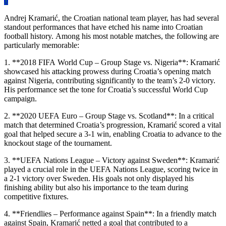
0
Andrej Kramarić, the Croatian national team player, has had several
standout performances that have etched his name into Croatian
football history. Among his most notable matches, the following are
particularly memorable:
1. **2018 FIFA World Cup – Group Stage vs. Nigeria**: Kramarić
showcased his attacking prowess during Croatia’s opening match
against Nigeria, contributing significantly to the team’s 2-0 victory.
His performance set the tone for Croatia’s successful World Cup
campaign.
2. **2020 UEFA Euro – Group Stage vs. Scotland**: In a critical
match that determined Croatia’s progression, Kramarić scored a vital
goal that helped secure a 3-1 win, enabling Croatia to advance to the
knockout stage of the tournament.
3. **UEFA Nations League – Victory against Sweden**: Kramarić
played a crucial role in the UEFA Nations League, scoring twice in
a 2-1 victory over Sweden. His goals not only displayed his
finishing ability but also his importance to the team during
competitive fixtures.
4. **Friendlies – Performance against Spain**: In a friendly match
against Spain, Kramarić netted a goal that contributed to a