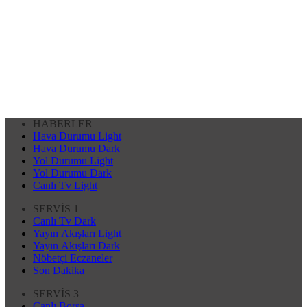
HABERLER
Hava Durumu Light
Hava Durumu Dark
Yol Durumu Light
Yol Durumu Dark
Canlı Tv Light
SERVİS 1
Canlı Tv Dark
Yayın Akışları Light
Yayın Akışları Dark
Nöbetçi Eczaneler
Son Dakika
SERVİS 3
Canlı Borsa