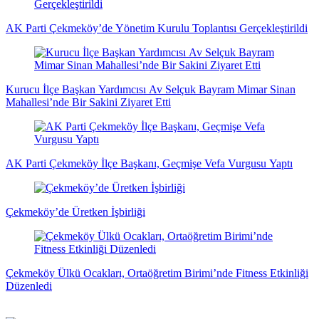
AK Parti Çekmeköy’de Yönetim Kurulu Toplantısı Gerçekleştirildi
Kurucu İlçe Başkan Yardımcısı Av Selçuk Bayram Mimar Sinan
Mahallesi’nde Bir Sakini Ziyaret Etti
AK Parti Çekmeköy İlçe Başkanı, Geçmişe Vefa Vurgusu Yaptı
Çekmeköy’de Üretken İşbirliği
Çekmeköy Ülkü Ocakları, Ortaöğretim Birimi’nde Fitness Etkinliği
Düzenledi