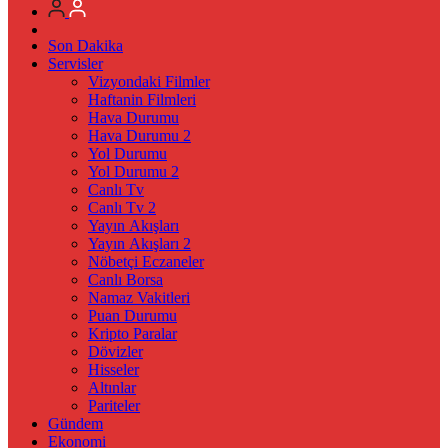
Son Dakika
Servisler
Vizyondaki Filmler
Haftanin Filmleri
Hava Durumu
Hava Durumu 2
Yol Durumu
Yol Durumu 2
Canlı Tv
Canlı Tv 2
Yayın Akışları
Yayın Akışları 2
Nöbetçi Eczaneler
Canlı Borsa
Namaz Vakitleri
Puan Durumu
Kripto Paralar
Dövizler
Hisseler
Altınlar
Pariteler
Gündem
Ekonomi