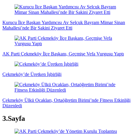
Kurucu İlçe Başkan Yardımcısı Av Selçuk Bayram Mimar Sinan
Mahallesi’nde Bir Sakini Ziyaret Etti
AK Parti Çekmeköy İlçe Başkanı, Geçmişe Vefa Vurgusu Yaptı
Çekmeköy’de Üretken İşbirliği
Çekmeköy Ülkü Ocakları, Ortaöğretim Birimi’nde Fitness Etkinliği
Düzenledi
3.Sayfa