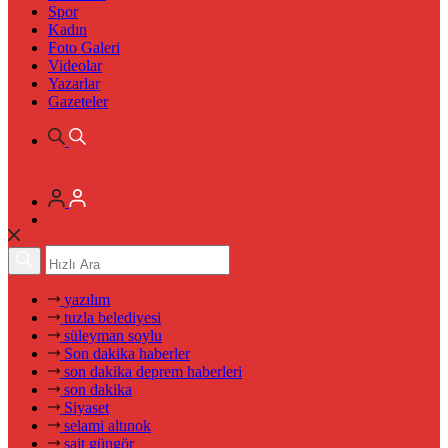
Spor
Kadın
Foto Galeri
Videolar
Yazarlar
Gazeteler
yazılım
tuzla belediyesi
süleyman soylu
Son dakika haberler
son dakika deprem haberleri
son dakika
Siyaset
selami altınok
sait güngör