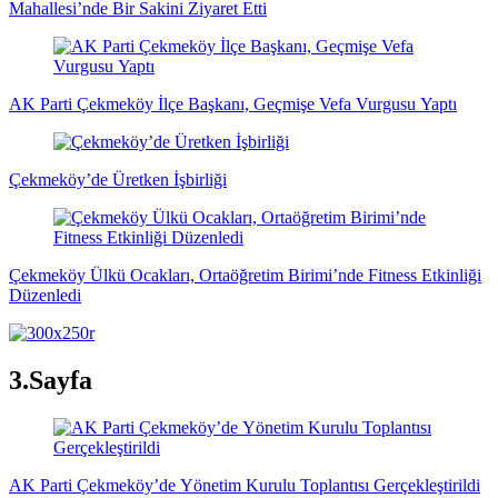
Mahallesi’nde Bir Sakini Ziyaret Etti
AK Parti Çekmeköy İlçe Başkanı, Geçmişe Vefa Vurgusu Yaptı
Çekmeköy’de Üretken İşbirliği
Çekmeköy Ülkü Ocakları, Ortaöğretim Birimi’nde Fitness Etkinliği
Düzenledi
3.Sayfa
AK Parti Çekmeköy’de Yönetim Kurulu Toplantısı Gerçekleştirildi