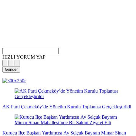
HIZLI YORUM YAP
Gönder
magazin
influencer
teknolojik
son
son
çanakkale
son
güncel
yerel
indirim
kripto
dizi
haberleri
haberleri
haberleri
dakika
dakika
haberleri
dakika
haberler
haberler
haberleri
para
haberleri
haberleri
flaş
haberleri
haberleri
haberler
AK Parti Çekmeköy’de Yönetim Kurulu Toplantısı Gerçekleştirildi
Kurucu İlçe Başkan Yardımcısı Av Selçuk Bayram Mimar Sinan