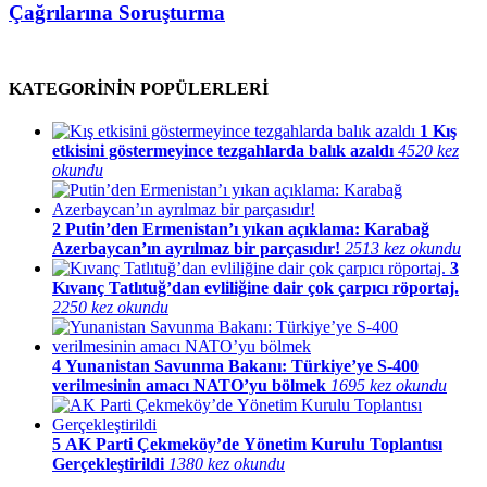
Çağrılarına Soruşturma
KATEGORİNİN POPÜLERLERİ
1
Kış
etkisini göstermeyince tezgahlarda balık azaldı
4520 kez
okundu
2
Putin’den Ermenistan’ı yıkan açıklama: Karabağ
Azerbaycan’ın ayrılmaz bir parçasıdır!
2513 kez okundu
3
Kıvanç Tatlıtuğ’dan evliliğine dair çok çarpıcı röportaj.
2250 kez okundu
4
Yunanistan Savunma Bakanı: Türkiye’ye S-400
verilmesinin amacı NATO’yu bölmek
1695 kez okundu
5
AK Parti Çekmeköy’de Yönetim Kurulu Toplantısı
Gerçekleştirildi
1380 kez okundu