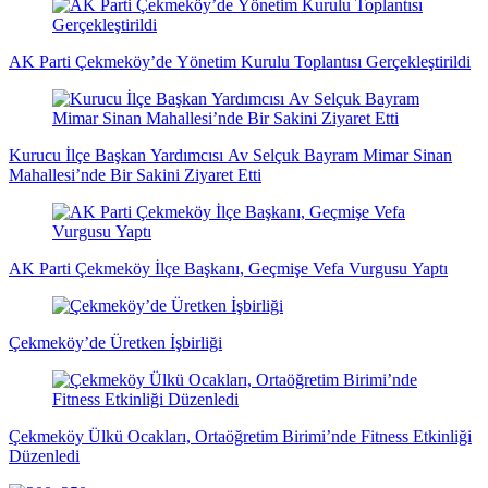
haberleri
haberleri
haberleri
dakika
dakika
haberleri
dakika
haberler
haberler
haberleri
para
haberleri
haberleri
flaş
haberleri
haberleri
haberler
AK Parti Çekmeköy’de Yönetim Kurulu Toplantısı Gerçekleştirildi
Kurucu İlçe Başkan Yardımcısı Av Selçuk Bayram Mimar Sinan
Mahallesi’nde Bir Sakini Ziyaret Etti
AK Parti Çekmeköy İlçe Başkanı, Geçmişe Vefa Vurgusu Yaptı
Çekmeköy’de Üretken İşbirliği
Çekmeköy Ülkü Ocakları, Ortaöğretim Birimi’nde Fitness Etkinliği
Düzenledi