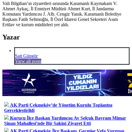
Vali Bilgihan’ın ziyaretleri sırasında Karamanlı Kaymakam V.
Ahmet Aykaç, İl Emniyet Müdürü Ahmet Kurt, İl Jandarma
Komutanı Yardımcısı J. Alb. Cengiz Yanık, Karamanlı Belediye
Başkanı Fatih Selimoğlu, İl Özel İdaresi Genel Sekreteri Asım
Ertilav ve kurum müdürleri yer aldı.
Yazar
Sait Güngör
View all posts
AK Parti Çekmeköy’de Yönetim Kurulu Toplantısı
Gerçekleştirildi
Kurucu İlçe Başkan Yardımcısı Av Selçuk Bayram Mimar
Sinan Mahallesi’nde Bir Sakini Ziyaret Etti
AK Parti Çekmeköy İlçe Başkanı, Geçmişe Vefa Vurgusu