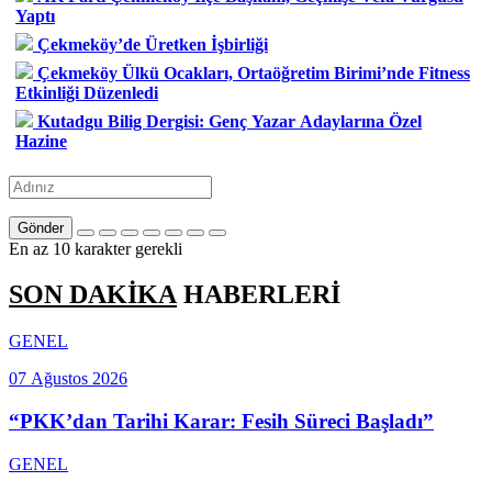
Yaptı
Çekmeköy’de Üretken İşbirliği
Çekmeköy Ülkü Ocakları, Ortaöğretim Birimi’nde Fitness
Etkinliği Düzenledi
Kutadgu Bilig Dergisi: Genç Yazar Adaylarına Özel
Hazine
Gönder
En az 10 karakter gerekli
SON DAKİKA
HABERLERİ
GENEL
07 Ağustos 2026
“PKK’dan Tarihi Karar: Fesih Süreci Başladı”
GENEL