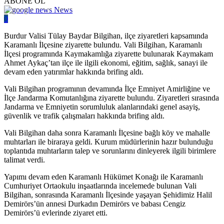
ABONE OL
News
0
Burdur Valisi Tülay Baydar Bilgihan, ilçe ziyaretleri kapsamında
Karamanlı İlçesine ziyarette bulundu. Vali Bilgihan, Karamanlı
İlçesi programında Kaymakamlığa ziyarette bulunarak Kaymakam
Ahmet Aykaç’tan ilçe ile ilgili ekonomi, eğitim, sağlık, sanayi ile
devam eden yatırımlar hakkında brifing aldı.
Vali Bilgihan programının devamında İlçe Emniyet Amirliğine ve
İlçe Jandarma Komutanlığına ziyarette bulundu. Ziyaretleri sırasında
Jandarma ve Emniyetin sorumluluk alanlarındaki genel asayiş,
güvenlik ve trafik çalışmaları hakkında brifing aldı.
Vali Bilgihan daha sonra Karamanlı İlçesine bağlı köy ve mahalle
muhtarları ile biraraya geldi. Kurum müdürlerinin hazır bulunduğu
toplantıda muhtarların talep ve sorunlarını dinleyerek ilgili birimlere
talimat verdi.
Yapımı devam eden Karamanlı Hükümet Konağı ile Karamanlı
Cumhuriyet Ortaokulu inşaatlarında incelemede bulunan Vali
Bilgihan, sonrasında Karamanlı İlçesinde yaşayan Şehidimiz Halil
Demirörs’ün annesi Durkadın Demirörs ve babası Cengiz
Demirörs’ü evlerinde ziyaret etti.