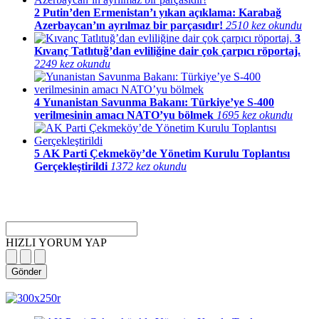
2
Putin’den Ermenistan’ı yıkan açıklama: Karabağ
Azerbaycan’ın ayrılmaz bir parçasıdır!
2510 kez okundu
3
Kıvanç Tatlıtuğ’dan evliliğine dair çok çarpıcı röportaj.
2249 kez okundu
4
Yunanistan Savunma Bakanı: Türkiye’ye S-400
verilmesinin amacı NATO’yu bölmek
1695 kez okundu
5
AK Parti Çekmeköy’de Yönetim Kurulu Toplantısı
Gerçekleştirildi
1372 kez okundu
HIZLI YORUM YAP
Gönder
magazin
influencer
teknolojik
son
son
çanakkale
son
güncel
yerel
indirim
kripto
dizi