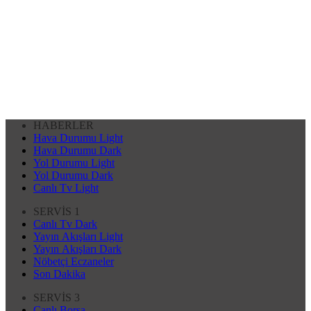
HABERLER
Hava Durumu Light
Hava Durumu Dark
Yol Durumu Light
Yol Durumu Dark
Canlı Tv Light
SERVİS 1
Canlı Tv Dark
Yayın Akışları Light
Yayın Akışları Dark
Nöbetçi Eczaneler
Son Dakika
SERVİS 3
Canlı Borsa