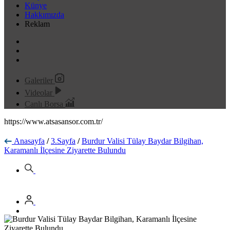
Künye
Hakkımızda
Reklam
Galeriler
Videolar
Canlı Borsa
https://www.atsasansor.com.tr/
Anasayfa
/
3.Sayfa
/
Burdur Valisi Tülay Baydar Bilgihan,
Karamanlı İlçesine Ziyarette Bulundu