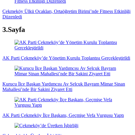
Çekmeköy Ülkü Ocakları, Ortaöğretim Birimi’nde Fitness Etkinliği
Düzenledi
3.Sayfa
AK Parti Çekmeköy’de Yönetim Kurulu Toplantısı Gerçekleştirildi
Kurucu İlçe Başkan Yardımcısı Av Selçuk Bayram Mimar Sinan
Mahallesi’nde Bir Sakini Ziyaret Etti
AK Parti Çekmeköy İlçe Başkanı, Geçmişe Vefa Vurgusu Yaptı