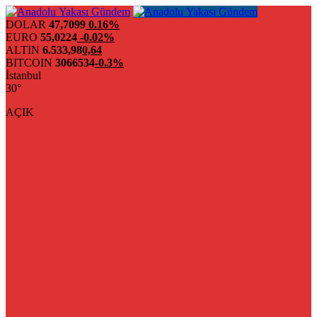
DOLAR
47,7099
0.16%
EURO
55,0224
-0.02%
ALTIN
6.533,98
0,64
BITCOIN
3066534
-0.3%
İstanbul
30°
AÇIK