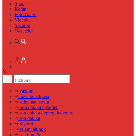
Spor
Kadın
Foto Galeri
Videolar
Yazarlar
Gazeteler
yazılım
tuzla belediyesi
süleyman soylu
Son dakika haberler
son dakika deprem haberleri
son dakika
Siyaset
selami altınok
sait güngör