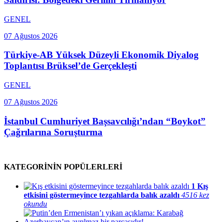
GENEL
07 Ağustos 2026
Türkiye-AB Yüksek Düzeyli Ekonomik Diyalog
Toplantısı Brüksel’de Gerçekleşti
GENEL
07 Ağustos 2026
İstanbul Cumhuriyet Başsavcılığı’ndan “Boykot”
Çağrılarına Soruşturma
KATEGORİNİN POPÜLERLERİ
1
Kış
etkisini göstermeyince tezgahlarda balık azaldı
4516 kez
okundu