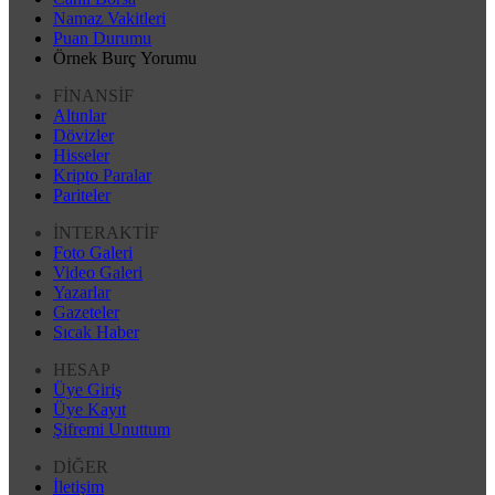
Namaz Vakitleri
Puan Durumu
Örnek Burç Yorumu
FİNANSİF
Altınlar
Dövizler
Hisseler
Kripto Paralar
Pariteler
İNTERAKTİF
Foto Galeri
Video Galeri
Yazarlar
Gazeteler
Sıcak Haber
HESAP
Üye Giriş
Üye Kayıt
Şifremi Unuttum
DİĞER
İletişim