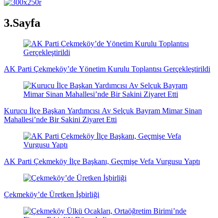
3.Sayfa
AK Parti Çekmeköy’de Yönetim Kurulu Toplantısı Gerçekleştirildi
Kurucu İlçe Başkan Yardımcısı Av Selçuk Bayram Mimar Sinan
Mahallesi’nde Bir Sakini Ziyaret Etti
AK Parti Çekmeköy İlçe Başkanı, Geçmişe Vefa Vurgusu Yaptı
Çekmeköy’de Üretken İşbirliği