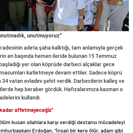
 unutmadık, unutmuyoruz”
radesinin adeta şaha kalktığı, tam anlamıyla gerçek
rlerin en başında hemen ileride bulunan 15 Temmuz
başladığı yer olan köprüde darbeci alçaklar gece
masumları katletmeye devam ettiler. Sadece köprü
34 vatan evladını şehit verdik. Darbecilerin kalleş ve
etlerde hep beraber gördük. Hafızalarımıza kazınan o
delerini kullandı.
 kadar affetmeyeceğiz”
ve ölüm kusan silahlara karşı verdiği destansı mücadeleyi
 Cumhurbaşkanı Erdoğan, “İnsan bir kere ölür, adam gibi