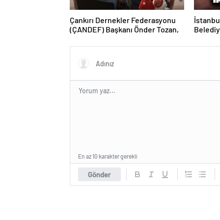
Çankırı Dernekler Federasyonu
İstanbu
(ÇANDEF) Başkanı Önder Tozan,
Belediy
Gözaltı
En az 10 karakter gerekli
Gönder