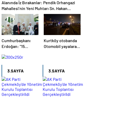
Alanında İz Bırakanlar: Pendik Orhangazi
Mahallesi’nin Yeni Muhtarı Sn. Hakan
TEKKEŞİNTEKİN’i Ziyaret Ettik
Cumhurbaşkanı
Kurtköy otobanda
Erdoğan: “15
Otomobil yayalara
Temmuz bir
çarptı, 5 kişi öldü
kahramanlık
destanıdır”
3.SAYFA
3.SAYFA