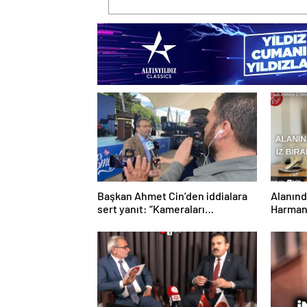
Başkan Ahmet Cin’den iddialara
Alanınd
sert yanıt: “Kameraları
Harman
bantlayanlar kadar gözünü
Sn. Kur
kapatanlara da sözümüz var”
Konuşt