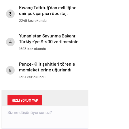
Kıvanç Tatlıtuğ’dan evliliğine
dair çok çarpıcı röportaj.
3
2249 kez okundu
Yunanistan Savunma Bakanı:
Türkiye’ye S-400 verilmesinin
4
amacı NATO’yu bölmek
1693 kez okundu
Pençe-Kilit şehitleri törenle
memleketlerine uğurlandı
5
1361 kez okundu
HIZLI YORUM YAP