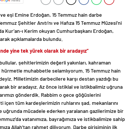
News
ve eşi Emine Erdoğan, 15 Temmuz hain darbe
5 Temmuz Şehitler Anıtı’nı ve Hafıza 15 Temmuz Müzesi’ni
ı’nda Kur’an-ı Kerim okuyan Cumhurbaşkanı Erdoğan,
yarak açıklamalarda bulundu.
günde yine tek yürek olarak bir aradayız”
llular, şehitlerimizin değerli yakınları, kahraman
mla, hürmetle muhabbetle selamlıyorum. 15 Temmuz hain
deyiz. Milletimizin darbecilere karşı destan yazdığı bu
arak bir aradayız. Az önce istiklal ve istikbalimiz uğruna
arımızı gönderdik. Rabbim o gece göğüslerini
i içen tüm kardeşlerimizin ruhlarını şad, mekanlarını
ye uğrunda mücadele ederken yaralanan gazilerimize bir
mmuz’da vatanımıza, bayrağımıza ve istikbalimize sahip
za Allah’tan rahmet diliyorum. Darbe girişiminin ilk