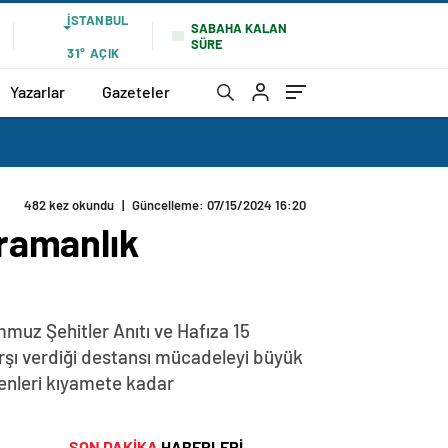
İSTANBUL
SABAHA KALAN
SÜRE
31°
AÇIK
Yazarlar
Gazeteler
482 kez okundu
|
Güncelleme: 07/15/2024 16:20
ramanlık
muz Şehitler Anıtı ve Hafıza 15
karşı verdiği destansı mücadeleyi büyük
yenleri kıyamete kadar
SON DAKİKA
HABERLERİ