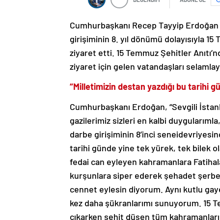
Cumhurbaşkanı Recep Tayyip Erdoğan 
girişiminin 8. yıl dönümü dolayısıyla 1
ziyaret etti. 15 Temmuz Şehitler Anıt
ziyaret için gelen vatandaşları selamla
“Milletimizin destan yazdığı bu tarihi 
Cumhurbaşkanı Erdoğan, “Sevgili İstanbu
gazilerimiz sizleri en kalbi duyguları
darbe girişiminin 8’inci seneidevriyesin
tarihi günde yine tek yürek, tek bilek ol
fedai can eyleyen kahramanlara Fatihal
kurşunlara siper ederek şehadet şerbet
cennet eylesin diyorum. Aynı kutlu ga
kez daha şükranlarımı sunuyorum. 15 Te
çıkarken şehit düşen tüm kahramanlarımı