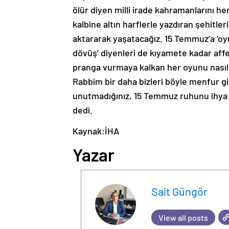
ölür diyen milli irade kahramanlarını he
kalbine altın harflerle yazdıran şehitle
aktararak yaşatacağız. 15 Temmuz’a ‘oyun
dövüş’ diyenleri de kıyamete kadar affe
pranga vurmaya kalkan her oyunu nası
Rabbim bir daha bizleri böyle menfur gir
unutmadığınız, 15 Temmuz ruhunu ihya et
dedi.
Kaynak:İHA
Yazar
Sait Güngör
View all posts