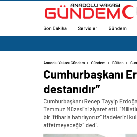
Son Dakika
Servisler
Gündem
Anadolu Yakası Gündem
Gündem
Bülten
Cum
Cumhurbaşkanı Er
destanıdır”
Cumhurbaşkanı Recep Tayyip Erdoğan, h
Temmuz Müzesi’ni ziyaret etti. “Millet
bir iftiharla hatırlıyoruz” ifadelerin
affetmeyeceğiz” dedi.