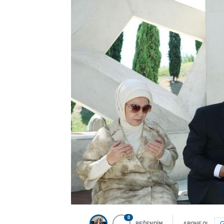
0
BEĞENDİM
ABONE OL