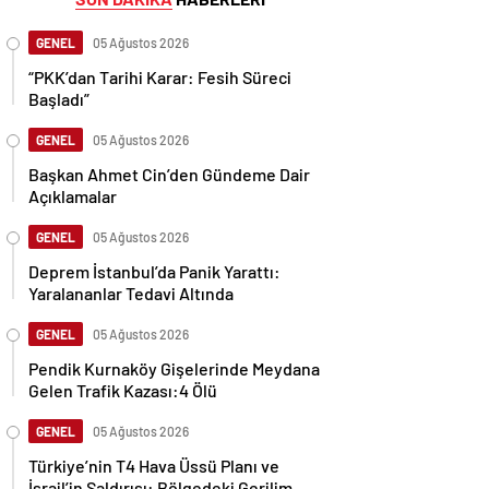
GENEL
05 Ağustos 2026
“PKK’dan Tarihi Karar: Fesih Süreci
Başladı”
GENEL
05 Ağustos 2026
Başkan Ahmet Cin’den Gündeme Dair
Açıklamalar
GENEL
05 Ağustos 2026
Deprem İstanbul’da Panik Yarattı:
Yaralananlar Tedavi Altında
GENEL
05 Ağustos 2026
Pendik Kurnaköy Gişelerinde Meydana
Gelen Trafik Kazası:4 Ölü
GENEL
05 Ağustos 2026
Türkiye’nin T4 Hava Üssü Planı ve
İsrail’in Saldırısı: Bölgedeki Gerilim