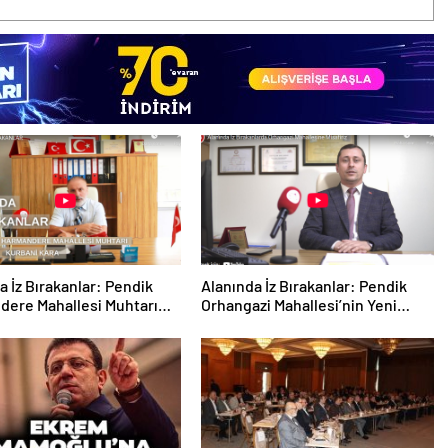
a İz Bırakanlar: Pendik
Alanında İz Bırakanlar: Pendik
dere Mahallesi Muhtarı
Orhangazi Mahallesi’nin Yeni
bani KARA ile Yeni Dönemi
Muhtarı Sn. Hakan
uk
TEKKEŞİNTEKİN’i Ziyaret Ettik