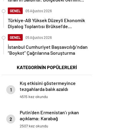
Tırmanıyor
GENEL
05 Ağustos 2026
Türkiye-AB Yüksek Düzeyli Ekonomik
Diyalog Toplantısı Brüksel’de
Gerçekleşti
GENEL
05 Ağustos 2026
İstanbul Cumhuriyet Başsavcılığı’ndan
“Boykot” Çağrılarına Soruşturma
KATEGORİNİN POPÜLERLERİ
Kış etkisini göstermeyince
tezgahlarda balık azaldı
1
4515 kez okundu
Putin’den Ermenistan’ı yıkan
açıklama: Karabağ
2
Azerbaycan’ın ayrılmaz bir
2507 kez okundu
parçasıdır!