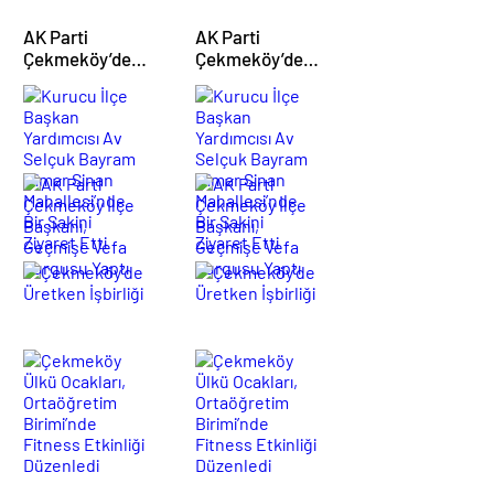
AK Parti
AK Parti
Çekmeköy’de
Çekmeköy’de
Yönetim Kurulu
Yönetim Kurulu
Kurucu
Kurucu
Toplantısı
Toplantısı
İlçe
İlçe
Gerçekleştirildi
Gerçekleştirildi
Başkan
Başkan
Yardımcısı
Yardımcısı
AK
AK
Av
Av
Parti
Parti
Selçuk
Selçuk
Çekmeköy
Çekmeköy
Bayram
Bayram
İlçe
İlçe
Mimar
Mimar
Çekmeköy’de
Çekmeköy’de
Başkanı,
Başkanı,
Sinan
Sinan
Üretken
Üretken
Geçmişe
Geçmişe
Mahallesi’nde
Mahallesi’nde
İşbirliği
İşbirliği
Vefa
Vefa
Bir
Bir
Vurgusu
Vurgusu
Çekmeköy
Çekmeköy
Sakini
Sakini
Yaptı
Yaptı
Ülkü
Ülkü
Ziyaret
Ziyaret
Ocakları,
Ocakları,
Etti
Etti
Ortaöğretim
Ortaöğretim
Birimi’nde
Birimi’nde
Fitness
Fitness