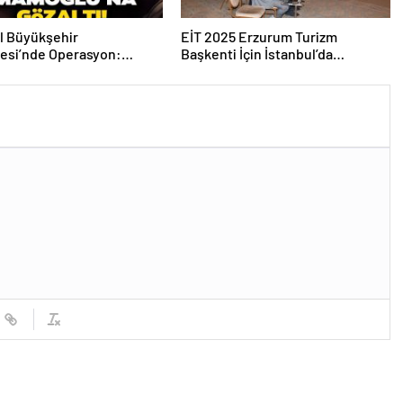
l Büyükşehir
EİT 2025 Erzurum Turizm
esi’nde Operasyon:
Başkenti İçin İstanbul’da
lar Gündemi Sarsıyor
Koordinasyon Toplantısı
Düzenlendi