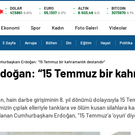
DOLAR
EURO
ALTIN
BITCOIN
47,5861
55,1307
6.503,48
3073670
0.01%
0.17%
0,11
0.7%
Ekonomi
Spor
Kadın
Foto Galeri
Videolar
3.Sayfa
Avrupa
Bülten
Din
Eğitim
Hayat
Politika
hurbaşkanı Erdoğan: “15 Temmuz bir kahramanlık destanıdır”
doğan: “15 Temmuz bir kah
ain darbe girişiminin 8. yıl dönümü dolayısıyla 15 Tem
imizin çıplak elleriyle tanklara ve ölüm kusan silahlara 
i kullanan Cumhurbaşkanı Erdoğan, “15 Temmuz’a 'oyun' di