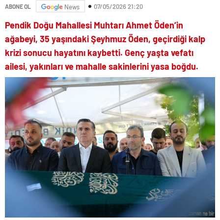
07/05/2026 21:20
ABONE OL
News
Pendik Doğu Mahallesi Muhtarı Ahmet Öden’in
ağabeyi, 35 yaşındaki Şeyhmuz Öden, geçirdiği kalp
krizi sonucu hayatını kaybetti. Genç yaşta vefatı
ailesi, yakınları ve mahalle sakinlerini yasa boğdu.