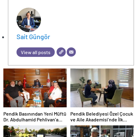
Sait Güngör
View all posts
Pendik Basınından Yeni Müftü
Pendik Belediyesi Özel Çocuk
Dr. Abdulhamid Pehlivan’a
ve Aile Akademisi’nde İlk
Hayırlı Olsun Ziyareti
Dönem Tamamlandı: 60
Çocuğa Destek Sağlandı