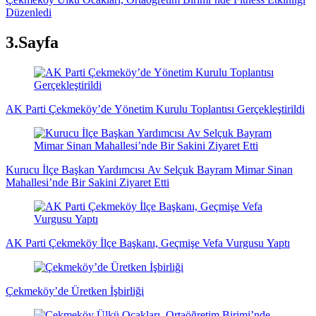
Düzenledi
3.Sayfa
AK Parti Çekmeköy’de Yönetim Kurulu Toplantısı Gerçekleştirildi
Kurucu İlçe Başkan Yardımcısı Av Selçuk Bayram Mimar Sinan
Mahallesi’nde Bir Sakini Ziyaret Etti
AK Parti Çekmeköy İlçe Başkanı, Geçmişe Vefa Vurgusu Yaptı
Çekmeköy’de Üretken İşbirliği