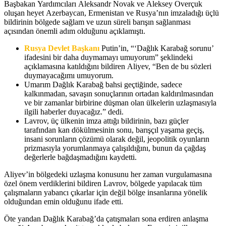
Başbakan Yardımcıları Aleksandr Novak ve Aleksey Overçuk
oluşan heyet Azerbaycan, Ermenistan ve Rusya’nın imzaladığı üçlü
bildirinin bölgede sağlam ve uzun süreli barışın sağlanması
açısından önemli adım olduğunu açıklamıştı.
Rusya Devlet Başkanı
Putin’in, “‘Dağlık Karabağ sorunu’
ifadesini bir daha duymamayı umuyorum” şeklindeki
açıklamasına katıldığını bildiren Aliyev, “Ben de bu sözleri
duymayacağımı umuyorum.
Umarım Dağlık Karabağ bahsi geçtiğinde, sadece
kalkınmadan, savaşın sonuçlarının ortadan kaldırılmasından
ve bir zamanlar birbirine düşman olan ülkelerin uzlaşmasıyla
ilgili haberler duyacağız.” dedi.
Lavrov, üç ülkenin imza attığı bildirinin, bazı güçler
tarafından kan dökülmesinin sonu, barışçıl yaşama geçiş,
insani sorunların çözümü olarak değil, jeopolitik oyunların
prizmasıyla yorumlanmaya çalışıldığını, bunun da çağdaş
değerlerle bağdaşmadığını kaydetti.
Aliyev’in bölgedeki uzlaşma konusunu her zaman vurgulamasına
özel önem verdiklerini bildiren Lavrov, bölgede yapılacak tüm
çalışmaların yabancı çıkarlar için değil bölge insanlarına yönelik
olduğundan emin olduğunu ifade etti.
Öte yandan Dağlık Karabağ’da çatışmaları sona erdiren anlaşma