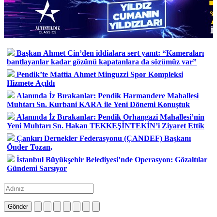
Başkan Ahmet Cin’den iddialara sert yanıt: “Kameraları
bantlayanlar kadar gözünü kapatanlara da sözümüz var”
Pendik’te Mattia Ahmet Minguzzi Spor Kompleksi
Hizmete Açıldı
Alanında İz Bırakanlar: Pendik Harmandere Mahallesi
Muhtarı Sn. Kurbani KARA ile Yeni Dönemi Konuştuk
Alanında İz Bırakanlar: Pendik Orhangazi Mahallesi’nin
Yeni Muhtarı Sn. Hakan TEKKEŞİNTEKİN’i Ziyaret Ettik
Çankırı Dernekler Federasyonu (ÇANDEF) Başkanı
Önder Tozan,
İstanbul Büyükşehir Belediyesi’nde Operasyon: Gözaltılar
Gündemi Sarsıyor
Gönder