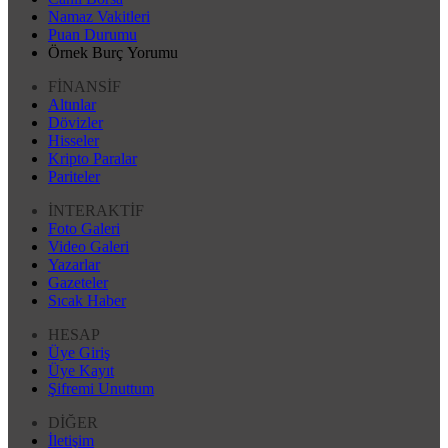
Namaz Vakitleri
Puan Durumu
Örnek Burç Yorumu
FİNANSİF
Altınlar
Dövizler
Hisseler
Kripto Paralar
Pariteler
İNTERAKTİF
Foto Galeri
Video Galeri
Yazarlar
Gazeteler
Sıcak Haber
HESAP
Üye Giriş
Üye Kayıt
Şifremi Unuttum
DİĞER
İletişim