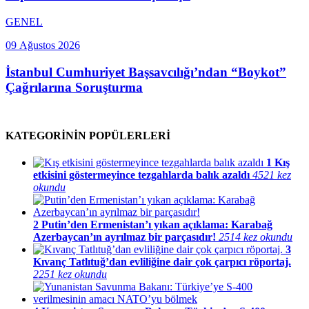
GENEL
09 Ağustos 2026
İstanbul Cumhuriyet Başsavcılığı’ndan “Boykot”
Çağrılarına Soruşturma
KATEGORİNİN POPÜLERLERİ
1
Kış
etkisini göstermeyince tezgahlarda balık azaldı
4521 kez
okundu
2
Putin’den Ermenistan’ı yıkan açıklama: Karabağ
Azerbaycan’ın ayrılmaz bir parçasıdır!
2514 kez okundu
3
Kıvanç Tatlıtuğ’dan evliliğine dair çok çarpıcı röportaj.
2251 kez okundu