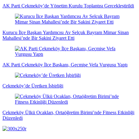
haberler
AK Parti Çekmeköy’de Yönetim Kurulu Toplantısı Gerçekleştirildi
Kurucu İlçe Başkan Yardımcısı Av Selçuk Bayram Mimar Sinan
Mahallesi’nde Bir Sakini Ziyaret Etti
AK Parti Çekmeköy İlçe Başkanı, Geçmişe Vefa Vurgusu Yaptı
Çekmeköy’de Üretken İşbirliği
Çekmeköy Ülkü Ocakları, Ortaöğretim Birimi’nde Fitness Etkinliği
Düzenledi