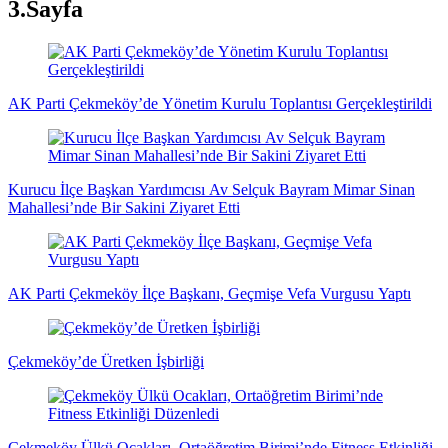
3.Sayfa
AK Parti Çekmeköy’de Yönetim Kurulu Toplantısı Gerçekleştirildi
Kurucu İlçe Başkan Yardımcısı Av Selçuk Bayram Mimar Sinan
Mahallesi’nde Bir Sakini Ziyaret Etti
AK Parti Çekmeköy İlçe Başkanı, Geçmişe Vefa Vurgusu Yaptı
Çekmeköy’de Üretken İşbirliği
Çekmeköy Ülkü Ocakları, Ortaöğretim Birimi’nde Fitness Etkinliği