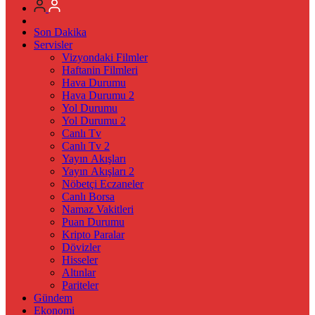
Son Dakika
Servisler
Vizyondaki Filmler
Haftanin Filmleri
Hava Durumu
Hava Durumu 2
Yol Durumu
Yol Durumu 2
Canlı Tv
Canlı Tv 2
Yayın Akışları
Yayın Akışları 2
Nöbetçi Eczaneler
Canlı Borsa
Namaz Vakitleri
Puan Durumu
Kripto Paralar
Dövizler
Hisseler
Altınlar
Pariteler
Gündem
Ekonomi