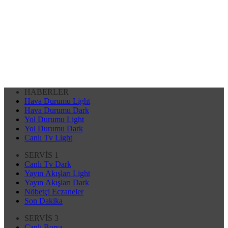
HABERLER
Hava Durumu Light
Hava Durumu Dark
Yol Durumu Light
Yol Durumu Dark
Canlı Tv Light
SERVİS 1
Canlı Tv Dark
Yayın Akışları Light
Yayın Akışları Dark
Nöbetçi Eczaneler
Son Dakika
SERVİS 3
Canlı Borsa