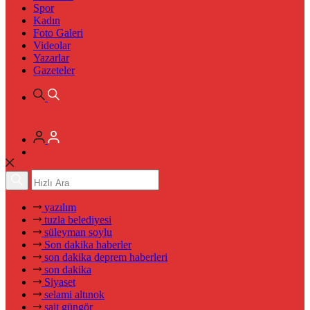
Spor
Kadın
Foto Galeri
Videolar
Yazarlar
Gazeteler
yazılım
tuzla belediyesi
süleyman soylu
Son dakika haberler
son dakika deprem haberleri
son dakika
Siyaset
selami altınok
sait güngör