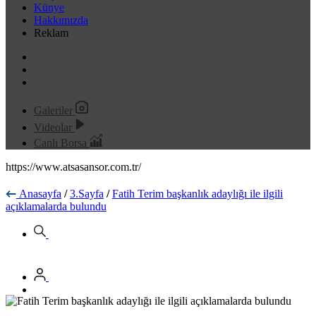
Künye
Hakkımızda
Reklam
Galeriler
Videolar
Canlı Borsa
https://www.atsasansor.com.tr/
Anasayfa
/
3.Sayfa
/
Fatih Terim başkanlık adaylığı ile ilgili
açıklamalarda bulundu