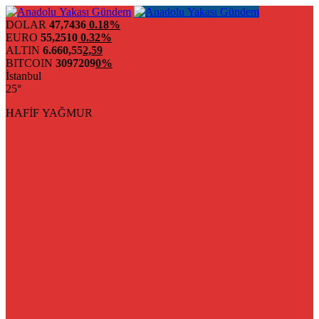
DOLAR
47,7436
0.18%
EURO
55,2510
0.32%
ALTIN
6.660,55
2,59
BITCOIN
3097209
0%
İstanbul
25°
HAFİF YAĞMUR