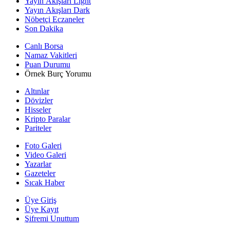
Yayın Akışları Light
Yayın Akışları Dark
Nöbetçi Eczaneler
Son Dakika
Canlı Borsa
Namaz Vakitleri
Puan Durumu
Örnek Burç Yorumu
Altınlar
Dövizler
Hisseler
Kripto Paralar
Pariteler
Foto Galeri
Video Galeri
Yazarlar
Gazeteler
Sıcak Haber
Üye Giriş
Üye Kayıt
Şifremi Unuttum