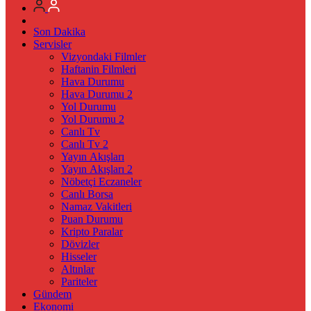
Son Dakika
Servisler
Vizyondaki Filmler
Haftanin Filmleri
Hava Durumu
Hava Durumu 2
Yol Durumu
Yol Durumu 2
Canlı Tv
Canlı Tv 2
Yayın Akışları
Yayın Akışları 2
Nöbetçi Eczaneler
Canlı Borsa
Namaz Vakitleri
Puan Durumu
Kripto Paralar
Dövizler
Hisseler
Altınlar
Pariteler
Gündem
Ekonomi