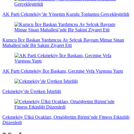
AK Parti Çekmeköy’de Yönetim Kurulu Toplantısı Gerçekleştirildi
Kurucu İlçe Başkan Yardımcısı Av Selçuk Bayram Mimar Sinan
Mahallesi’nde Bir Sakini Ziyaret Etti
AK Parti Çekmeköy İlçe Başkanı, Geçmişe Vefa Vurgusu Yaptı
Çekmeköy’de Üretken İşbirliği
Çekmeköy Ülkü Ocakları, Ortaöğretim Birimi’nde Fitness Etkinliği
Düzenledi