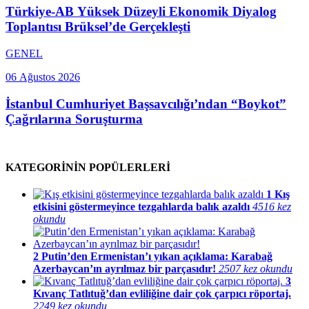
Türkiye-AB Yüksek Düzeyli Ekonomik Diyalog
Toplantısı Brüksel’de Gerçekleşti
GENEL
06 Ağustos 2026
İstanbul Cumhuriyet Başsavcılığı’ndan “Boykot”
Çağrılarına Soruşturma
KATEGORİNİN POPÜLERLERİ
1
Kış
etkisini göstermeyince tezgahlarda balık azaldı
4516 kez
okundu
2
Putin’den Ermenistan’ı yıkan açıklama: Karabağ
Azerbaycan’ın ayrılmaz bir parçasıdır!
2507 kez okundu
3
Kıvanç Tatlıtuğ’dan evliliğine dair çok çarpıcı röportaj.
2249 kez okundu