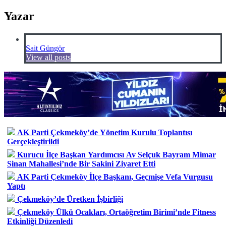
Yazar
Sait Güngör
View all posts
AK Parti Çekmeköy’de Yönetim Kurulu Toplantısı
Gerçekleştirildi
Kurucu İlçe Başkan Yardımcısı Av Selçuk Bayram Mimar
Sinan Mahallesi’nde Bir Sakini Ziyaret Etti
AK Parti Çekmeköy İlçe Başkanı, Geçmişe Vefa Vurgusu
Yaptı
Çekmeköy’de Üretken İşbirliği
Çekmeköy Ülkü Ocakları, Ortaöğretim Birimi’nde Fitness
Etkinliği Düzenledi