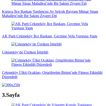
Kurucu İlçe Başkan Yardımcısı Av Selçuk Bayram Mimar Sinan
Mahallesi’nde Bir Sakini Ziyaret Etti
AK Parti Çekmeköy İlçe Başkanı, Geçmişe Vefa Vurgusu Yaptı
Çekmeköy’de Üretken İşbirliği
Çekmeköy Ülkü Ocakları, Ortaöğretim Birimi’nde Fitness Etkinliği
Düzenledi
3.Sayfa