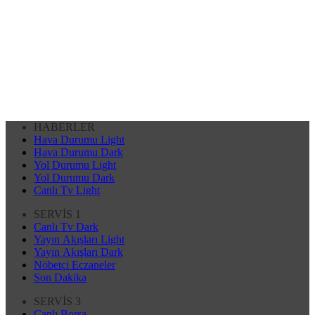
HABERLER
Hava Durumu Light
Hava Durumu Dark
Yol Durumu Light
Yol Durumu Dark
Canlı Tv Light
SERVİS 1
Canlı Tv Dark
Yayın Akışları Light
Yayın Akışları Dark
Nöbetçi Eczaneler
Son Dakika
SERVİS 3
Canlı Borsa