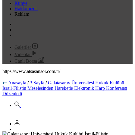
Künye
Hakkımızda
Reklam
Galeriler
Videolar
Canlı Borsa
https://www.atsasansor.com.tr/
Anasayfa
/
3.Sayfa
/
Galatasaray Üniversitesi Hukuk Kulübü
İsrail-Filistin Meselesinden Hareketle Elektronik Harp Konferansı
Düzenledi