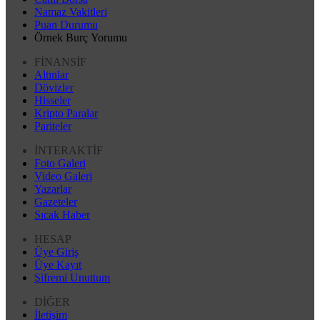
Namaz Vakitleri
Puan Durumu
Örnek Burç Yorumu
FİNANSİF
Altınlar
Dövizler
Hisseler
Kripto Paralar
Pariteler
İNTERAKTİF
Foto Galeri
Video Galeri
Yazarlar
Gazeteler
Sıcak Haber
HESAP
Üye Giriş
Üye Kayıt
Şifremi Unuttum
DİĞER
İletişim