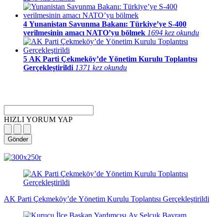
4
Yunanistan Savunma Bakanı: Türkiye’ye S-400
verilmesinin amacı NATO’yu bölmek
1694 kez okundu
5
AK Parti Çekmeköy’de Yönetim Kurulu Toplantısı
Gerçekleştirildi
1371 kez okundu
HIZLI YORUM YAP
Gönder
magazin
influencer
teknolojik
son
son
çanakkale
son
güncel
yerel
indirim
kripto
dizi
haberleri
haberleri
haberleri
dakika
dakika
haberleri
dakika
haberler
haberler
haberleri
para
haberleri
haberleri
flaş
haberleri
haberleri
haberler
AK Parti Çekmeköy’de Yönetim Kurulu Toplantısı Gerçekleştirildi