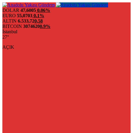
DOLAR
47,6005
0.06%
EURO
55,0703
0.1%
ALTIN
6.533,72
0,58
BITCOIN
3074620
0.9%
İstanbul
27°
AÇIK