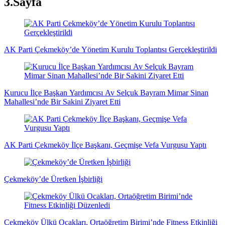
3.Sayfa
AK Parti Çekmeköy’de Yönetim Kurulu Toplantısı Gerçekleştirildi
Kurucu İlçe Başkan Yardımcısı Av Selçuk Bayram Mimar Sinan
Mahallesi’nde Bir Sakini Ziyaret Etti
AK Parti Çekmeköy İlçe Başkanı, Geçmişe Vefa Vurgusu Yaptı
Çekmeköy’de Üretken İşbirliği
Çekmeköy Ülkü Ocakları, Ortaöğretim Birimi’nde Fitness Etkinliği