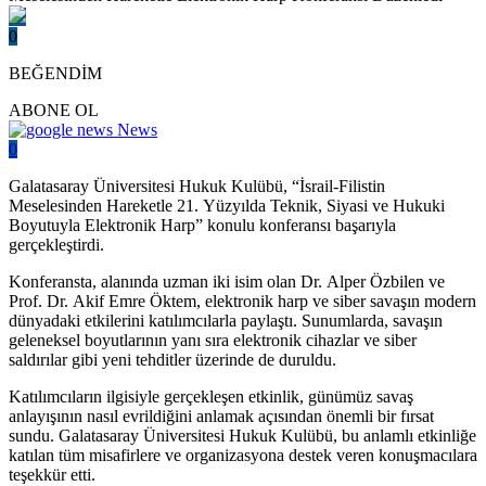
0
BEĞENDİM
ABONE OL
News
0
Galatasaray Üniversitesi Hukuk Kulübü, “İsrail-Filistin
Meselesinden Hareketle 21. Yüzyılda Teknik, Siyasi ve Hukuki
Boyutuyla Elektronik Harp” konulu konferansı başarıyla
gerçekleştirdi.
Konferansta, alanında uzman iki isim olan Dr. Alper Özbilen ve
Prof. Dr. Akif Emre Öktem, elektronik harp ve siber savaşın modern
dünyadaki etkilerini katılımcılarla paylaştı. Sunumlarda, savaşın
geleneksel boyutlarının yanı sıra elektronik cihazlar ve siber
saldırılar gibi yeni tehditler üzerinde de duruldu.
Katılımcıların ilgisiyle gerçekleşen etkinlik, günümüz savaş
anlayışının nasıl evrildiğini anlamak açısından önemli bir fırsat
sundu. Galatasaray Üniversitesi Hukuk Kulübü, bu anlamlı etkinliğe
katılan tüm misafirlere ve organizasyona destek veren konuşmacılara
teşekkür etti.