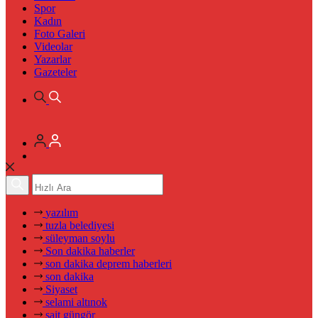
Spor
Kadın
Foto Galeri
Videolar
Yazarlar
Gazeteler
yazılım
tuzla belediyesi
süleyman soylu
Son dakika haberler
son dakika deprem haberleri
son dakika
Siyaset
selami altınok
sait güngör