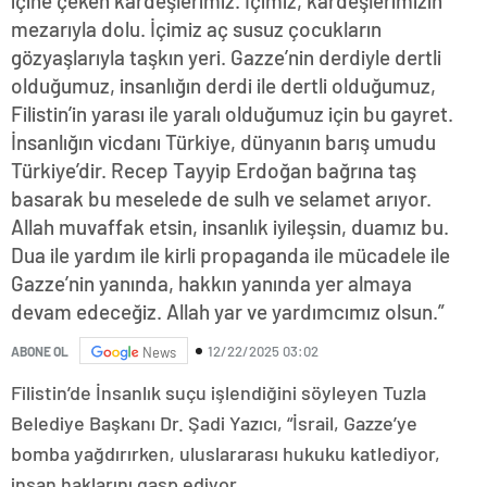
içine çeken kardeşlerimiz. İçimiz, kardeşlerimizin
mezarıyla dolu. İçimiz aç susuz çocukların
gözyaşlarıyla taşkın yeri. Gazze’nin derdiyle dertli
olduğumuz, insanlığın derdi ile dertli olduğumuz,
Filistin’in yarası ile yaralı olduğumuz için bu gayret.
İnsanlığın vicdanı Türkiye, dünyanın barış umudu
Türkiye’dir. Recep Tayyip Erdoğan bağrına taş
basarak bu meselede de sulh ve selamet arıyor.
Allah muvaffak etsin, insanlık iyileşsin, duamız bu.
Dua ile yardım ile kirli propaganda ile mücadele ile
Gazze’nin yanında, hakkın yanında yer almaya
devam edeceğiz. Allah yar ve yardımcımız olsun.”
12/22/2025 03:02
ABONE OL
News
Filistin’de İnsanlık suçu işlendiğini söyleyen Tuzla
Belediye Başkanı Dr. Şadi Yazıcı, “İsrail, Gazze’ye
bomba yağdırırken, uluslararası hukuku katlediyor,
insan haklarını gasp ediyor.