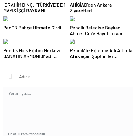
İBRAHİM DİNÇ: “TÜRKİYE’DE 1
AHİSİAD’den Ankara
MAYIS İŞÇİ BAYRAMI
Ziyaretleri..
PenCR Bahçe Hizmete Girdi
Pendik Belediye Başkanı
Ahmet Cin’e Hayırlı olsun
Ziyaretleri Sürüyor
Pendik Halk Eğitim Merkezi
Pendik’te Eğlence Adı Altında
SANATIN ARMONİSİ’ adlı
Ateş açan Şüpheliler
Sergiyi Sanatseverler İle
Yakalandı
buluşturdu
En az 10 karakter gerekli