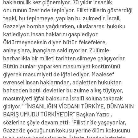
haklarını ilk kez çiğnemiyor. 70 yıldır insanlık
onurunun üzerinde tepiniyor. Filistinlilerin gösterdiği
tepki, bu tepinmeye, yapılan bu zulmedir. İsrail,
Gazze’ye bomba yağdırırken, uluslararası hukuku
katlediyor, insan haklarını gasp ediyor.
Öldürmeyeceksin diyen bütün felsefelere,
anlayışlara, inançlara saldırıyorlar. Zulümle
barbarlıkla bir milleti tarihten silmeye çalışıyorlar.
Bütün bunları yaparken masumiyet kostümünü
giyerek masumiyeti de iğfal ediyor. Maalesef
evrensel insan haklarından, adaletten hukuktan
bahseden batılı devletler bu zulme alkış tüyüyor,
masumiyeti iğfal balosuna İsrail’i koluna takarak
gidiyor.” “İNSANLIĞIN VİCDANI TÜRKİYE, DÜNYANIN
BARIŞ UMUDU TÜRKİYE’DİR” Başkan Yazıcı,
sözlerine şöyle devam etti: “Filistin’de yaşayanlar,
Gazze’de çocuğunun kokusu yerine ölüm kokusunu