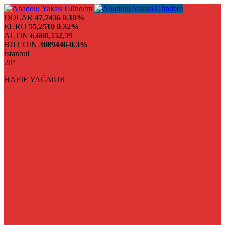
DOLAR
47,7436
0.18%
EURO
55,2510
0.32%
ALTIN
6.660,55
2,59
BITCOIN
3089446
-0.3%
İstanbul
26°
HAFİF YAĞMUR