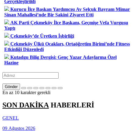
Gerçekleştirildi
Kurucu İlçe Başkan Yardımcısı Av Selçuk Bayram Mimar
Sinan Mahallesi’nde Bir Sakini Ziyaret Etti
AK Parti Çekmeköy İlçe Başkanı, Geçmişe Vefa Vurgusu
Yaptı
Çekmeköy’de Üretken İşbirliği
Çekmeköy Ülkü Ocakları, Ortaöğretim Birimi’nde Fitness
Etkinliği Düzenledi
Kutadgu Bilig Dergisi: Genç Yazar Adaylarına Özel
Hazine
Gönder
En az 10 karakter gerekli
SON DAKİKA
HABERLERİ
GENEL
09 Ağustos 2026