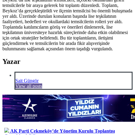
temsilcilerle bir araya gelerek bir toplantı düzenledi. Toplantı,
Beykoz’da gerçekleştirildi ve ilçenin temsilcisi bu önemli buluşmada
yer aldı. Üzerinde durulan konuların başında lise teşkilatının
faaliyetleri, hedefleri ve okullardaki temsilcilerin rolleri yer aldı.
Toplantıda katılımcıların görüş ve önerileri dinlenerek, lise
teşkilatının üniversiteye hazırlık süreçlerinde daha etkin olabilmesi
için ortak stratejiler belirlendi. Bu tür toplantıların, iletişimi
güçlendirmek ve temsilcilerin bir arada fikir alışverişinde
bulunmasını sağlamak açısından önem taşıdığı vurgulandı.
Yazar
Sait Güngör
View all posts
AK Parti Çekmeköy’de Yönetim Kurulu Toplantısı