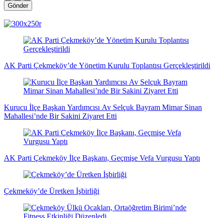
Gönder
magazin
influencer
teknolojik
son
son
çanakkale
son
güncel
yerel
indirim
kripto
dizi
haberleri
haberleri
haberleri
dakika
dakika
haberleri
dakika
haberler
haberler
haberleri
para
haberleri
haberleri
flaş
haberleri
haberleri
haberler
AK Parti Çekmeköy’de Yönetim Kurulu Toplantısı Gerçekleştirildi
Kurucu İlçe Başkan Yardımcısı Av Selçuk Bayram Mimar Sinan
Mahallesi’nde Bir Sakini Ziyaret Etti
AK Parti Çekmeköy İlçe Başkanı, Geçmişe Vefa Vurgusu Yaptı
Çekmeköy’de Üretken İşbirliği