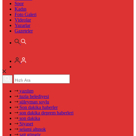
Spor
Kadın
Foto Galeri
Videolar
Yazarlar
Gazeteler
yazılım
tuzla belediyesi
süleyman soylu
Son dakika haberler
son dakika deprem haberleri
son dakika
Siyaset
selami altınok
sait güngör