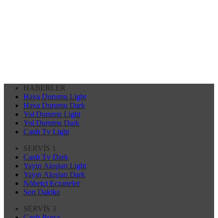
HABERLER
Hava Durumu Light
Hava Durumu Dark
Yol Durumu Light
Yol Durumu Dark
Canlı Tv Light
SERVİS 1
Canlı Tv Dark
Yayın Akışları Light
Yayın Akışları Dark
Nöbetçi Eczaneler
Son Dakika
SERVİS 3
Canlı Borsa