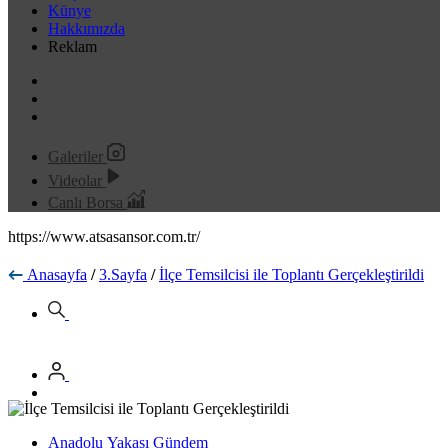
Künye
Hakkımızda
Reklam
Galeriler
Videolar
Canlı Borsa
https://www.atsasansor.com.tr/
Anasayfa
/
3.Sayfa
/
İlçe Temsilcisi ile Toplantı Gerçekleştirildi
Anadolu Yakası Gündem