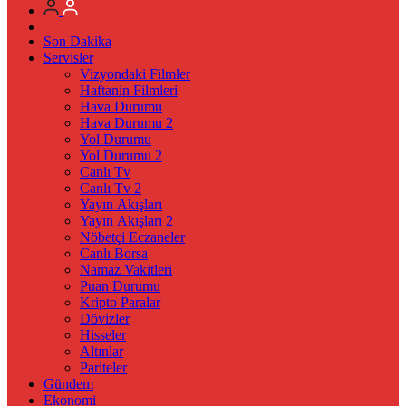
Son Dakika
Servisler
Vizyondaki Filmler
Haftanin Filmleri
Hava Durumu
Hava Durumu 2
Yol Durumu
Yol Durumu 2
Canlı Tv
Canlı Tv 2
Yayın Akışları
Yayın Akışları 2
Nöbetçi Eczaneler
Canlı Borsa
Namaz Vakitleri
Puan Durumu
Kripto Paralar
Dövizler
Hisseler
Altınlar
Pariteler
Gündem
Ekonomi