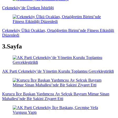
Çekmeköy’de Üretken İşbirliği
Çekmeköy Ülkü Ocakları, Ortaöğretim Birimi’nde Fitness Etkinliği
Düzenledi
3.Sayfa
AK Parti Çekmeköy’de Yönetim Kurulu Toplantısı Gerçekleştirildi
Kurucu İlçe Başkan Yardımcısı Av Selçuk Bayram Mimar Sinan
Mahallesi’nde Bir Sakini Ziyaret Etti