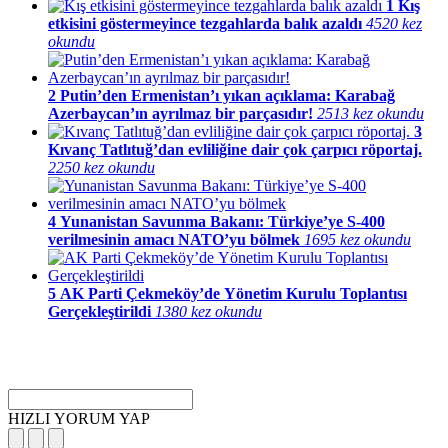
1
Kış
etkisini göstermeyince tezgahlarda balık azaldı
4520 kez
okundu
2
Putin’den Ermenistan’ı yıkan açıklama: Karabağ
Azerbaycan’ın ayrılmaz bir parçasıdır!
2513 kez okundu
3
Kıvanç Tatlıtuğ’dan evliliğine dair çok çarpıcı röportaj.
2250 kez okundu
4
Yunanistan Savunma Bakanı: Türkiye’ye S-400
verilmesinin amacı NATO’yu bölmek
1695 kez okundu
5
AK Parti Çekmeköy’de Yönetim Kurulu Toplantısı
Gerçekleştirildi
1380 kez okundu
HIZLI YORUM YAP