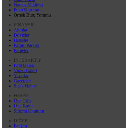
Namaz Vakitleri
Puan Durumu
Örnek Burç Yorumu
FİNANSİF
Altınlar
Dövizler
Hisseler
Kripto Paralar
Pariteler
İNTERAKTİF
Foto Galeri
Video Galeri
Yazarlar
Gazeteler
Sıcak Haber
HESAP
Üye Giriş
Üye Kayıt
Şifremi Unuttum
DİĞER
İletişim