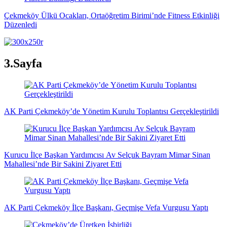
Çekmeköy Ülkü Ocakları, Ortaöğretim Birimi’nde Fitness Etkinliği
Düzenledi
3.Sayfa
AK Parti Çekmeköy’de Yönetim Kurulu Toplantısı Gerçekleştirildi
Kurucu İlçe Başkan Yardımcısı Av Selçuk Bayram Mimar Sinan
Mahallesi’nde Bir Sakini Ziyaret Etti
AK Parti Çekmeköy İlçe Başkanı, Geçmişe Vefa Vurgusu Yaptı