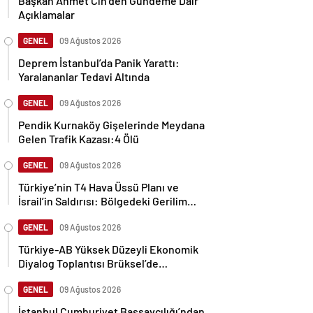
Başkan Ahmet Cin’den Gündeme Dair
Açıklamalar
GENEL
09 Ağustos 2026
Deprem İstanbul’da Panik Yarattı:
Yaralananlar Tedavi Altında
GENEL
09 Ağustos 2026
Pendik Kurnaköy Gişelerinde Meydana
Gelen Trafik Kazası:4 Ölü
GENEL
09 Ağustos 2026
Türkiye’nin T4 Hava Üssü Planı ve
İsrail’in Saldırısı: Bölgedeki Gerilim
Tırmanıyor
GENEL
09 Ağustos 2026
Türkiye-AB Yüksek Düzeyli Ekonomik
Diyalog Toplantısı Brüksel’de
Gerçekleşti
GENEL
09 Ağustos 2026
İstanbul Cumhuriyet Başsavcılığı’ndan