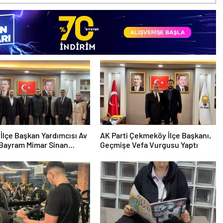
İlçe Başkan Yardımcısı Av
AK Parti Çekmeköy İlçe Başkanı,
 Bayram Mimar Sinan
Geçmişe Vefa Vurgusu Yaptı
si’nde Bir Sakini Ziyaret