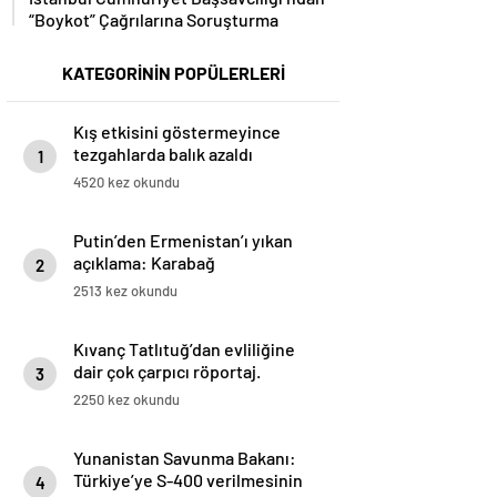
“Boykot” Çağrılarına Soruşturma
KATEGORİNİN POPÜLERLERİ
Kış etkisini göstermeyince
tezgahlarda balık azaldı
1
4520 kez okundu
Putin’den Ermenistan’ı yıkan
açıklama: Karabağ
2
Azerbaycan’ın ayrılmaz bir
2513 kez okundu
parçasıdır!
Kıvanç Tatlıtuğ’dan evliliğine
dair çok çarpıcı röportaj.
3
2250 kez okundu
Yunanistan Savunma Bakanı:
Türkiye’ye S-400 verilmesinin
4