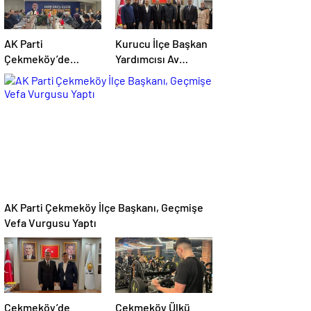
haberler
AK Parti
Kurucu İlçe Başkan
Çekmeköy’de
Yardımcısı Av
Yönetim Kurulu
Selçuk Bayram
Toplantısı
Mimar Sinan
Gerçekleştirildi
Mahallesi’nde Bir
Sakini Ziyaret Etti
AK Parti Çekmeköy İlçe Başkanı, Geçmişe
Vefa Vurgusu Yaptı
Çekmeköy’de
Çekmeköy Ülkü