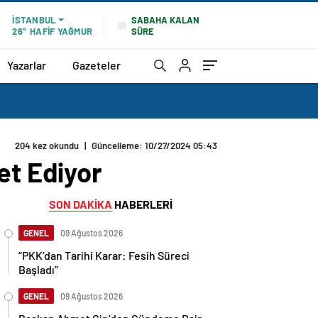
SABAHA KALAN
İSTANBUL
SÜRE
26°
HAFİF YAĞMUR
Yazarlar
Gazeteler
204 kez okundu
|
Güncelleme: 10/27/2024 05:43
et Ediyor
SON DAKİKA
HABERLERİ
GENEL
09 Ağustos 2026
“PKK’dan Tarihi Karar: Fesih Süreci
Başladı”
GENEL
09 Ağustos 2026