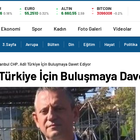
R
EURO
ALTIN
BITCOIN
36
55,2510
6.660,55
3096008
0.18%
0.32%
2,59
-0.2%
Ekonomi
Spor
Kadın
Foto Galeri
Videolar
3.Sayfa
Avrupa
Bülten
Din
Eğitim
Hayat
Politika
tanbul CHP, Adil Türkiye İçin Buluşmaya Davet Ediyor
 Türkiye İçin Buluşmaya Dav