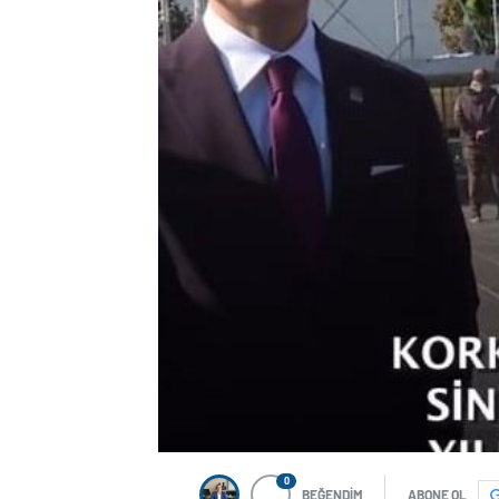
0
BEĞENDİM
ABONE OL