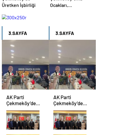
Üretken İşbirliği
Ocakları,
Ortaöğretim
Birimi’nde Fitness
Etkinliği Düzenledi
3.SAYFA
3.SAYFA
AK Parti
AK Parti
Çekmeköy’de
Çekmeköy’de
Yönetim Kurulu
Yönetim Kurulu
Kurucu
Kurucu
Toplantısı
Toplantısı
İlçe
İlçe
Gerçekleştirildi
Gerçekleştirildi
Başkan
Başkan
Yardımcısı
Yardımcısı