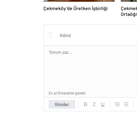
Çekmeköy’de Üretken İşbirliği
Çekmekö
Ortaöğr
Etkinli
En az 10 karakter gerekli
Gönder