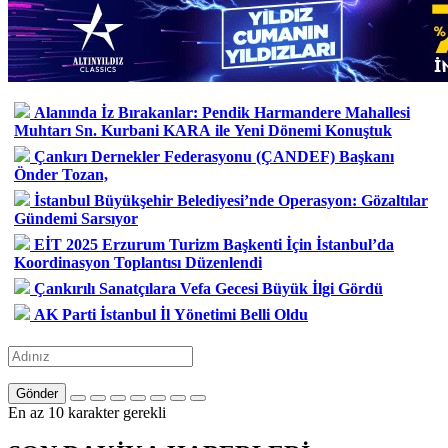
Alanında İz Bırakanlar: Pendik Harmandere Mahallesi
Muhtarı Sn. Kurbani KARA ile Yeni Dönemi Konuştuk
Çankırı Dernekler Federasyonu (ÇANDEF) Başkanı
Önder Tozan,
İstanbul Büyükşehir Belediyesi’nde Operasyon: Gözaltılar
Gündemi Sarsıyor
EİT 2025 Erzurum Turizm Başkenti İçin İstanbul’da
Koordinasyon Toplantısı Düzenlendi
Çankırılı Sanatçılara Vefa Gecesi Büyük İlgi Gördü
AK Parti İstanbul İl Yönetimi Belli Oldu
Gönder
En az 10 karakter gerekli