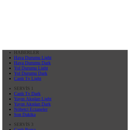
HABERLER
Hava Durumu Light
Hava Durumu Dark
Yol Durumu Light
Yol Durumu Dark
Canlı Tv Light
SERVİS 1
Canlı Tv Dark
Yayın Akışları Light
Yayın Akışları Dark
Nöbetçi Eczaneler
Son Dakika
SERVİS 3
Canlı Borsa