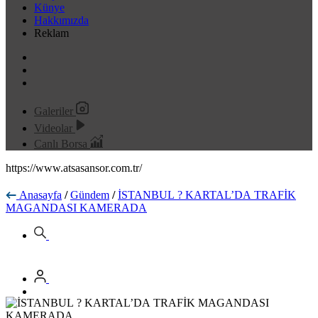
Künye
Hakkımızda
Reklam
Galeriler
Videolar
Canlı Borsa
https://www.atsasansor.com.tr/
Anasayfa
/
Gündem
/
İSTANBUL ? KARTAL’DA TRAFİK
MAGANDASI KAMERADA