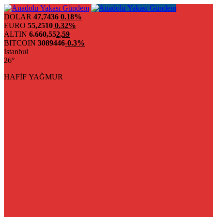
DOLAR
47,7436
0.18%
EURO
55,2510
0.32%
ALTIN
6.660,55
2,59
BITCOIN
3089446
-0.3%
İstanbul
26°
HAFİF YAĞMUR