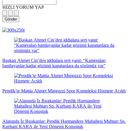
HIZLI YORUM YAP
Gönder
magazin
influencer
teknolojik
son
son
çanakkale
son
güncel
yerel
indirim
kripto
dizi
haberleri
haberleri
haberleri
dakika
dakika
haberleri
dakika
haberler
haberler
haberleri
para
haberleri
haberleri
flaş
haberleri
haberleri
haberler
Başkan Ahmet Cin’den iddialara sert yanıt: “Kameraları
bantlayanlar kadar gözünü kapatanlara da sözümüz var”
Pendik’te Mattia Ahmet Minguzzi Spor Kompleksi Hizmete Açıldı
Alanında İz Bırakanlar: Pendik Harmandere Mahallesi Muhtarı Sn.
Kurbani KARA ile Yeni Dönemi Konuştuk