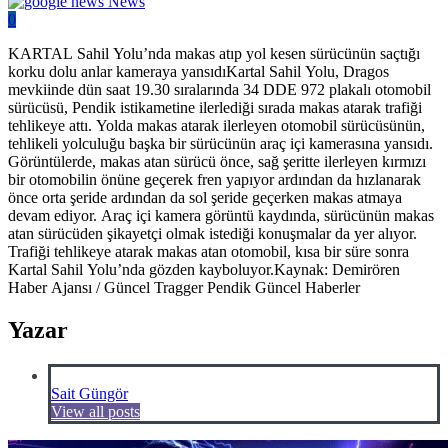
News
0
KARTAL Sahil Yolu’nda makas atıp yol kesen sürücünün saçtığı
korku dolu anlar kameraya yansıdıKartal Sahil Yolu, Dragos
mevkiinde dün saat 19.30 sıralarında 34 DDE 972 plakalı otomobil
sürücüsü, Pendik istikametine ilerlediği sırada makas atarak trafiği
tehlikeye attı. Yolda makas atarak ilerleyen otomobil sürücüsünün,
tehlikeli yolculuğu başka bir sürücünün araç içi kamerasına yansıdı.
Görüntülerde, makas atan sürücü önce, sağ şeritte ilerleyen kırmızı
bir otomobilin önüne geçerek fren yapıyor ardından da hızlanarak
önce orta şeride ardından da sol şeride geçerken makas atmaya
devam ediyor. Araç içi kamera görüntü kaydında, sürücünün makas
atan sürücüden şikayetçi olmak istediği konuşmalar da yer alıyor.
Trafiği tehlikeye atarak makas atan otomobil, kısa bir süre sonra
Kartal Sahil Yolu’nda gözden kayboluyor.Kaynak: Demirören
Haber Ajansı / Güncel Tragger Pendik Güncel Haberler
Yazar
Sait Güngör
View all posts