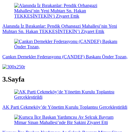
Alanında İz Bırakanlar: Pendik Orhangazi Mahallesi’nin Yeni
Muhtarı Sn. Hakan TEKKEŞİNTEKİN’i Ziyaret Ettik
Çankırı Dernekler Federasyonu (ÇANDEF) Başkanı Önder Tozan,
3.Sayfa
AK Parti Çekmeköy’de Yönetim Kurulu Toplantısı Gerçekleştirildi