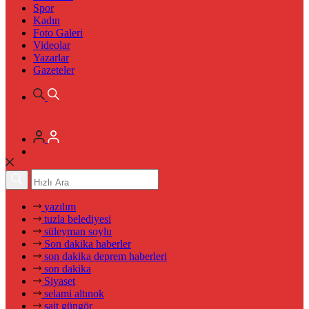
Spor
Kadın
Foto Galeri
Videolar
Yazarlar
Gazeteler
yazılım
tuzla belediyesi
süleyman soylu
Son dakika haberler
son dakika deprem haberleri
son dakika
Siyaset
selami altınok
sait güngör