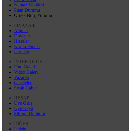
Namaz Vakitleri
Puan Durumu
Örnek Burç Yorumu
FİNANSİF
Altınlar
Dövizler
Hisseler
Kripto Paralar
Pariteler
İNTERAKTİF
Foto Galeri
Video Galeri
Yazarlar
Gazeteler
Sıcak Haber
HESAP
Üye Giriş
Üye Kayıt
Şifremi Unuttum
DİĞER
İletişim