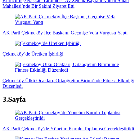
Kurucu İlçe Başkan Yardımcısı Av Selçuk Bayram Mimar Sinan
Mahallesi’nde Bir Sakini Ziyaret Etti
AK Parti Çekmeköy İlçe Başkanı, Geçmişe Vefa Vurgusu Yaptı
Çekmeköy’de Üretken İşbirliği
Çekmeköy Ülkü Ocakları, Ortaöğretim Birimi’nde Fitness Etkinliği
Düzenledi
3.Sayfa
AK Parti Çekmeköy’de Yönetim Kurulu Toplantısı Gerçekleştirildi