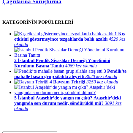
Çağrılarına Soruşturma
KATEGORİNİN POPÜLERLERİ
1
Kış
etkisini göstermeyince tezgahlarda balık azaldı
4520 kez
okundu
2
İstanbul Pendik Sivaslılar Derneği Yönetimini
Kurulunu Basına Tanıttı
4069 kez okundu
3
Pendik’te
mahalle basan grup silahla ateş etti
3620 kez okundu
4
Bayram Tebriği
3250 kez okundu
5
İstanbul Ataşehir’de yangın mı çıktı? Ataşehir’deki
yangında son durum nedir, söndürüldü mü?
3091 kez
okundu