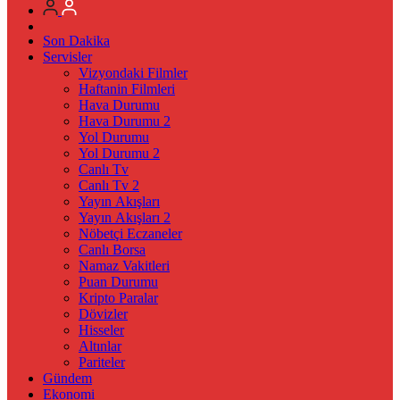
Son Dakika
Servisler
Vizyondaki Filmler
Haftanin Filmleri
Hava Durumu
Hava Durumu 2
Yol Durumu
Yol Durumu 2
Canlı Tv
Canlı Tv 2
Yayın Akışları
Yayın Akışları 2
Nöbetçi Eczaneler
Canlı Borsa
Namaz Vakitleri
Puan Durumu
Kripto Paralar
Dövizler
Hisseler
Altınlar
Pariteler
Gündem
Ekonomi