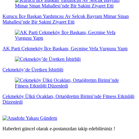
Kurucu İlçe Başkan Yardımcısı Av Selçuk Bayram Mimar Sinan
Mahallesi’nde Bir Sakini Ziyaret Etti
AK Parti Çekmeköy İlçe Başkanı, Geçmişe Vefa Vurgusu Yaptı
Çekmeköy’de Üretken İşbirliği
Çekmeköy Ülkü Ocakları, Ortaöğretim Birimi’nde Fitness Etkinliği
Düzenledi
Haberleri güncel olarak e-postanızdan takip edebilirsiniz !