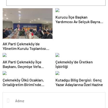
Kurucu İlçe Başkan
Yardımcısı Av Selçuk Bayram
Mimar Sinan Mahallesi’nde Bir
Sakini Ziyaret Etti
AK Parti Çekmeköy’de
Yönetim Kurulu Toplantısı
Gerçekleştirildi
AK Parti Çekmeköy İlçe
Çekmeköy’de Üretken
Başkanı, Geçmişe Vefa
İşbirliği
Vurgusu Yaptı
Çekmeköy Ülkü Ocakları,
Kutadgu Bilig Dergisi: Genç
Ortaöğretim Birimi’nde
Yazar Adaylarına Özel Hazine
Fitness Etkinliği Düzenledi