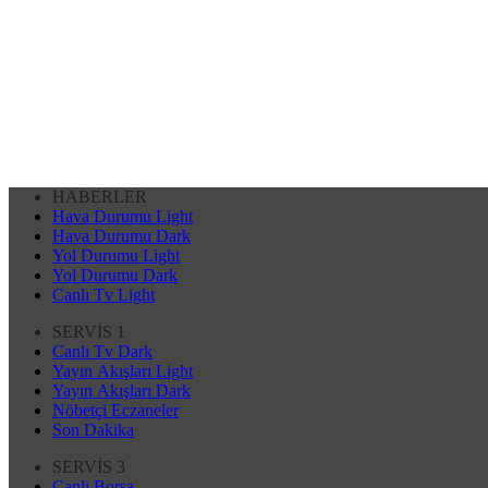
HABERLER
Hava Durumu Light
Hava Durumu Dark
Yol Durumu Light
Yol Durumu Dark
Canlı Tv Light
SERVİS 1
Canlı Tv Dark
Yayın Akışları Light
Yayın Akışları Dark
Nöbetçi Eczaneler
Son Dakika
SERVİS 3
Canlı Borsa