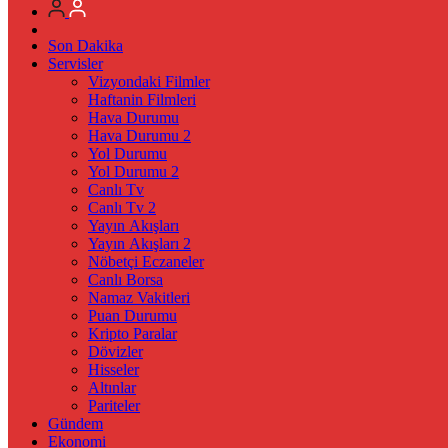
Son Dakika
Servisler
Vizyondaki Filmler
Haftanin Filmleri
Hava Durumu
Hava Durumu 2
Yol Durumu
Yol Durumu 2
Canlı Tv
Canlı Tv 2
Yayın Akışları
Yayın Akışları 2
Nöbetçi Eczaneler
Canlı Borsa
Namaz Vakitleri
Puan Durumu
Kripto Paralar
Dövizler
Hisseler
Altınlar
Pariteler
Gündem
Ekonomi