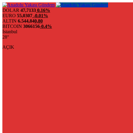
DOLAR
47,7133
0.16%
EURO
55,0307
-0.01%
ALTIN
6.544,84
0,80
BITCOIN
3066156
-0.4%
İstanbul
28°
AÇIK