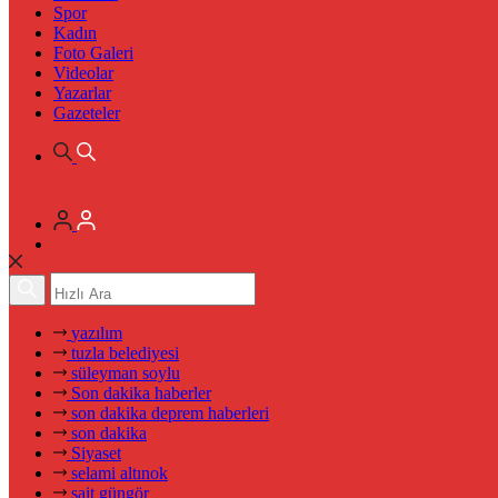
Spor
Kadın
Foto Galeri
Videolar
Yazarlar
Gazeteler
yazılım
tuzla belediyesi
süleyman soylu
Son dakika haberler
son dakika deprem haberleri
son dakika
Siyaset
selami altınok
sait güngör