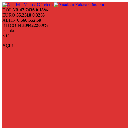
DOLAR
47,7436
0.18%
EURO
55,2510
0.32%
ALTIN
6.660,55
2,59
BITCOIN
3094222
0.9%
İstanbul
30°
AÇIK