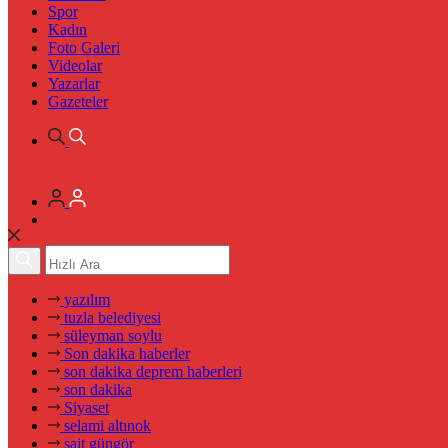
Spor
Kadın
Foto Galeri
Videolar
Yazarlar
Gazeteler
yazılım
tuzla belediyesi
süleyman soylu
Son dakika haberler
son dakika deprem haberleri
son dakika
Siyaset
selami altınok
sait güngör