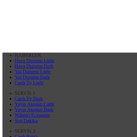
HABERLER
Hava Durumu Light
Hava Durumu Dark
Yol Durumu Light
Yol Durumu Dark
Canlı Tv Light
SERVİS 1
Canlı Tv Dark
Yayın Akışları Light
Yayın Akışları Dark
Nöbetçi Eczaneler
Son Dakika
SERVİS 3
Canlı Borsa