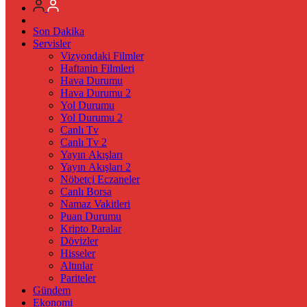
Son Dakika
Servisler
Vizyondaki Filmler
Haftanin Filmleri
Hava Durumu
Hava Durumu 2
Yol Durumu
Yol Durumu 2
Canlı Tv
Canlı Tv 2
Yayın Akışları
Yayın Akışları 2
Nöbetçi Eczaneler
Canlı Borsa
Namaz Vakitleri
Puan Durumu
Kripto Paralar
Dövizler
Hisseler
Altınlar
Pariteler
Gündem
Ekonomi