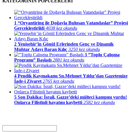
KATEGORİNİN POPÜLERLERİ
1
“Oryantiring ile Doğayla Buluşan Vatandaşlar” Projesi
Gerçekleştirildi
4038 kez okundu
2
Yenişehir’in Gönül Erlerinden Genç ve Dinamik
Muhtar Adayı Baran Kılıç
3250 kez okundu
3
”Toplu Çalışma
Programı” Başladı
2881 kez okundu
4
Pendik Kaymakamı Sn.Mehmet Yıldız’dan Gazetemize
İade-i Ziyaret
2765 kez okundu
5
Son Dakika: İsrail, Gazze’deki mülteci kampını vurdu!
Onlarca Filistinli hayatını kaybetti
2582 kez okundu