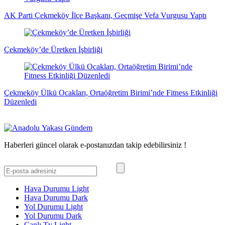
AK Parti Çekmeköy İlçe Başkanı, Geçmişe Vefa Vurgusu Yaptı
Çekmeköy’de Üretken İşbirliği
Çekmeköy Ülkü Ocakları, Ortaöğretim Birimi’nde Fitness Etkinliği
Düzenledi
Haberleri güncel olarak e-postanızdan takip edebilirsiniz !
Hava Durumu Light
Hava Durumu Dark
Yol Durumu Light
Yol Durumu Dark
Canlı Tv Light