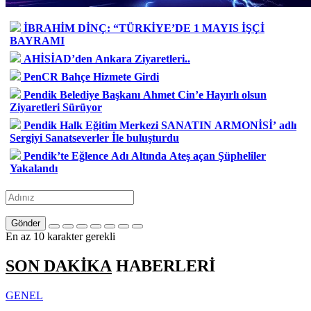
İBRAHİM DİNÇ: “TÜRKİYE’DE 1 MAYIS İŞÇİ
BAYRAMI
AHİSİAD’den Ankara Ziyaretleri..
PenCR Bahçe Hizmete Girdi
Pendik Belediye Başkanı Ahmet Cin’e Hayırlı olsun
Ziyaretleri Sürüyor
Pendik Halk Eğitim Merkezi SANATIN ARMONİSİ’ adlı
Sergiyi Sanatseverler İle buluşturdu
Pendik’te Eğlence Adı Altında Ateş açan Şüpheliler
Yakalandı
Gönder
En az 10 karakter gerekli
SON DAKİKA
HABERLERİ
GENEL