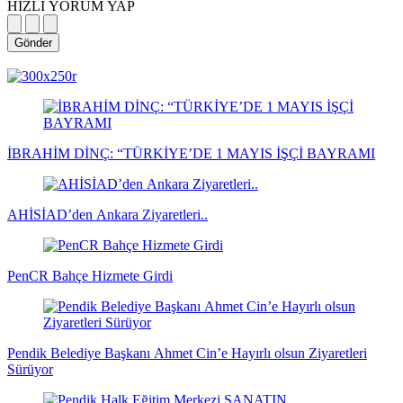
HIZLI YORUM YAP
Gönder
magazin
influencer
teknolojik
son
son
çanakkale
son
güncel
yerel
indirim
kripto
dizi
haberleri
haberleri
haberleri
dakika
dakika
haberleri
dakika
haberler
haberler
haberleri
para
haberleri
haberleri
flaş
haberleri
haberleri
haberler
İBRAHİM DİNÇ: “TÜRKİYE’DE 1 MAYIS İŞÇİ BAYRAMI
AHİSİAD’den Ankara Ziyaretleri..
PenCR Bahçe Hizmete Girdi
Pendik Belediye Başkanı Ahmet Cin’e Hayırlı olsun Ziyaretleri
Sürüyor