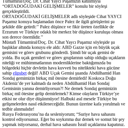
Tümamiral/Doç. Dr. Cihat Yaycı Paşamızın katılımıyla
“ORTADOĞUDAKİ GELİŞMELER” konulu bir söyleşi
gerçekleştirildi.
ORTADOĞUDAKİ GELİŞMELER adlı söyleşide Cihat YAYCI
Paşamız konuya başlamadan önce Palez ile ilgili görüşlerini şu
şekilde dile getirdi:’’ Palez düşünce ve fikir üreten özellikle de
Erzurum ve Türkiye odaklı bir merkez bir düşünce kuruluşu olması
son derece önemlidir.’’
Müstafi Tümamiral/Doç. Dr. Cihat Yaycı Paşamız söyleşide şu
başlıklar altında konuyu ele aldı: ABD Gazze için en büyük uçak
gemisini ve görev grubunu gönderdi. Şimdi bir uçak gemisi de
yolda. Bu uçak gemileri ve görev gruplarının sahip olduğu uçakların
niteliği ve mühimmatlarının modernliklerine baktığımızda bu
bölgedeki hiçbir devletin hava kuvveti bu nitelikteki hava gücüne
sahip
elipsbet
değil! ABD Uçak Gemisi şuanda Abdülhamid Han
Sondaj gemimizin birkaç mil ötesine demirledi! Koskoca Doğu
Akdeniz’de yer kalmadı da neden Abdülhamid Han Sondaj
Gemisinin yanına demirliyorsun?! Ne demek Sondaj gemimizin
birkaç mil ötesine gelip demirlemek? Kimse olayların Türkiye’ye
etkisi ne olur diye düşünmüyor! Halbuki asıl mesele Türkiye bu
gelişmelerden nasıl etkileneceğidir. Bunun üzerine kafa yorulmalı ve
tedbir alınmalıdır!
Rusya Federasyonu’na da sesleniyorum; “Suriye hava sahasını
kontrol ediyorsunuz. Eğer bu soykırıma dur demek ve somut bir şey
yapmak istiyorsanız, derhal hava sahasını İsrail uçaklarına kapatınız.