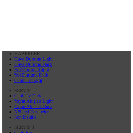
HABERLER
Hava Durumu Light
Hava Durumu Dark
Yol Durumu Light
Yol Durumu Dark
Canlı Tv Light
SERVİS 1
Canlı Tv Dark
Yayın Akışları Light
Yayın Akışları Dark
Nöbetçi Eczaneler
Son Dakika
SERVİS 3
Canlı Borsa