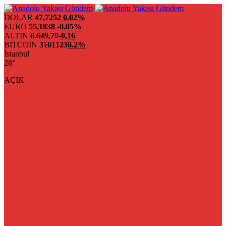
DOLAR
47,7252
0.02%
EURO
55,1838
-0.05%
ALTIN
6.649,79
-0,16
BITCOIN
3101123
0.2%
İstanbul
28°
AÇIK