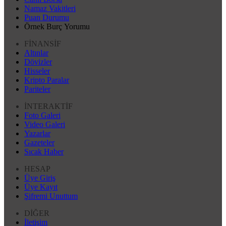
Namaz Vakitleri
Puan Durumu
Örnek Burç Yorumu
FİNANSİF
Altınlar
Dövizler
Hisseler
Kripto Paralar
Pariteler
İNTERAKTİF
Foto Galeri
Video Galeri
Yazarlar
Gazeteler
Sıcak Haber
HESAP
Üye Giriş
Üye Kayıt
Şifremi Unuttum
DİĞER
İletişim