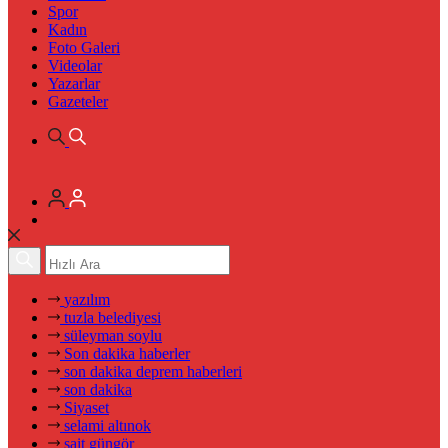
Spor
Kadın
Foto Galeri
Videolar
Yazarlar
Gazeteler
yazılım
tuzla belediyesi
süleyman soylu
Son dakika haberler
son dakika deprem haberleri
son dakika
Siyaset
selami altınok
sait güngör