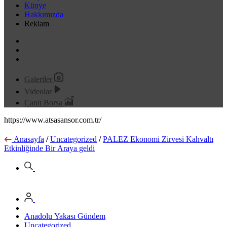
Künye
Hakkımızda
Reklam
Galeriler
Videolar
Canlı Borsa
https://www.atsasansor.com.tr/
Anasayfa
/
Uncategorized
/
PALEZ Ekonomi Zirvesi Kahvaltı
Etkinliğinde Bir Araya geldi
Anadolu Yakası Gündem
Uncategorized