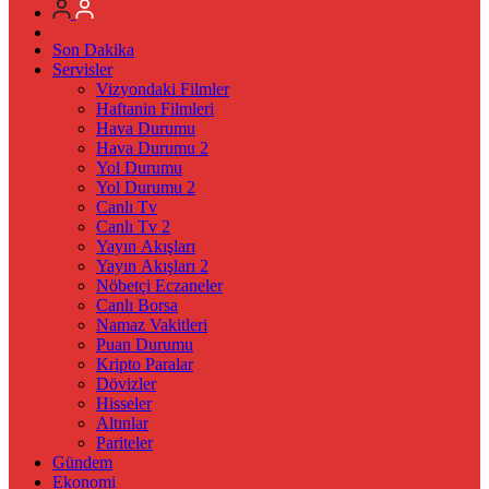
Son Dakika
Servisler
Vizyondaki Filmler
Haftanin Filmleri
Hava Durumu
Hava Durumu 2
Yol Durumu
Yol Durumu 2
Canlı Tv
Canlı Tv 2
Yayın Akışları
Yayın Akışları 2
Nöbetçi Eczaneler
Canlı Borsa
Namaz Vakitleri
Puan Durumu
Kripto Paralar
Dövizler
Hisseler
Altınlar
Pariteler
Gündem
Ekonomi