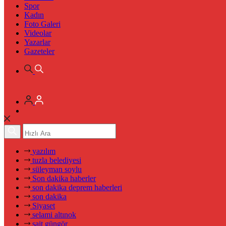
Spor
Kadın
Foto Galeri
Videolar
Yazarlar
Gazeteler
yazılım
tuzla belediyesi
süleyman soylu
Son dakika haberler
son dakika deprem haberleri
son dakika
Siyaset
selami altınok
sait güngör