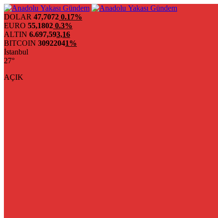
DOLAR
47,7072
0.17%
EURO
55,1802
0.3%
ALTIN
6.697,59
3,16
BITCOIN
3092204
1%
İstanbul
27°
AÇIK