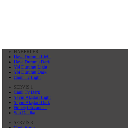
HABERLER
Hava Durumu Light
Hava Durumu Dark
Yol Durumu Light
Yol Durumu Dark
Canlı Tv Light
SERVİS 1
Canlı Tv Dark
Yayın Akışları Light
Yayın Akışları Dark
Nöbetçi Eczaneler
Son Dakika
SERVİS 3
Canlı Borsa