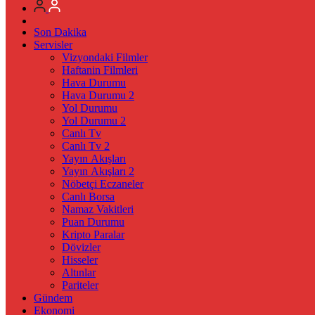
Son Dakika
Servisler
Vizyondaki Filmler
Haftanin Filmleri
Hava Durumu
Hava Durumu 2
Yol Durumu
Yol Durumu 2
Canlı Tv
Canlı Tv 2
Yayın Akışları
Yayın Akışları 2
Nöbetçi Eczaneler
Canlı Borsa
Namaz Vakitleri
Puan Durumu
Kripto Paralar
Dövizler
Hisseler
Altınlar
Pariteler
Gündem
Ekonomi