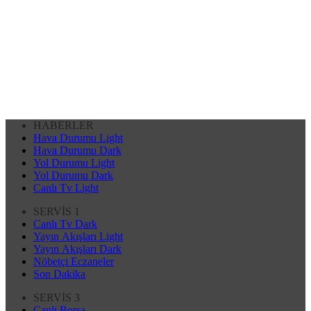
HABERLER
Hava Durumu Light
Hava Durumu Dark
Yol Durumu Light
Yol Durumu Dark
Canlı Tv Light
SERVİS 1
Canlı Tv Dark
Yayın Akışları Light
Yayın Akışları Dark
Nöbetçi Eczaneler
Son Dakika
SERVİS 3
Canlı Borsa