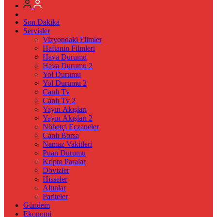
Son Dakika
Servisler
Vizyondaki Filmler
Haftanin Filmleri
Hava Durumu
Hava Durumu 2
Yol Durumu
Yol Durumu 2
Canlı Tv
Canlı Tv 2
Yayın Akışları
Yayın Akışları 2
Nöbetçi Eczaneler
Canlı Borsa
Namaz Vakitleri
Puan Durumu
Kripto Paralar
Dövizler
Hisseler
Altınlar
Pariteler
Gündem
Ekonomi