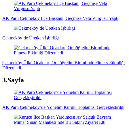
AK Parti Çekmeköy İlçe Başkanı, Geçmişe Vefa Vurgusu Yaptı
Çekmeköy’de Üretken İşbirliği
Çekmeköy Ülkü Ocakları, Ortaöğretim Birimi’nde Fitness Etkinliği
Düzenledi
3.Sayfa
AK Parti Çekmeköy’de Yönetim Kurulu Toplantısı Gerçekleştirildi