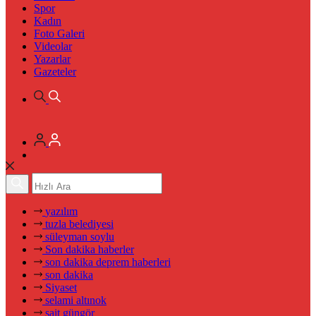
Spor
Kadın
Foto Galeri
Videolar
Yazarlar
Gazeteler
yazılım
tuzla belediyesi
süleyman soylu
Son dakika haberler
son dakika deprem haberleri
son dakika
Siyaset
selami altınok
sait güngör