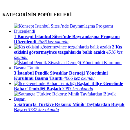
KATEGORİNİN POPÜLERLERİ
1
Konsept İstanbul Sitesi’nde Bayramlaşma Programı
Düzenlendi
4686 kez okundu
2
Kış
etkisini göstermeyince tezgahlarda balık azaldı
4516 kez
okundu
3
İstanbul Pendik Sivaslılar Derneği Yönetimini
Kurulunu Basına Tanıttı
4066 kez okundu
4
İlçe Genelinde
Bahar Temizliği Başladı
3993 kez okundu
5
Satrançta Türkiye Rekoru: Minik Tayfalardan Büyük
Başarı
3737 kez okundu