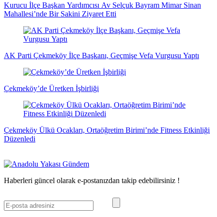
Kurucu İlçe Başkan Yardımcısı Av Selçuk Bayram Mimar Sinan
Mahallesi’nde Bir Sakini Ziyaret Etti
AK Parti Çekmeköy İlçe Başkanı, Geçmişe Vefa Vurgusu Yaptı
Çekmeköy’de Üretken İşbirliği
Çekmeköy Ülkü Ocakları, Ortaöğretim Birimi’nde Fitness Etkinliği
Düzenledi
Haberleri güncel olarak e-postanızdan takip edebilirsiniz !