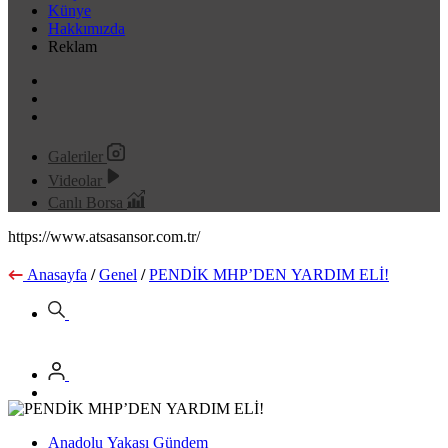
Künye
Hakkımızda
Reklam
Galeriler
Videolar
Canlı Borsa
https://www.atsasansor.com.tr/
Anasayfa
/
Genel
/
PENDİK MHP’DEN YARDIM ELİ!
Anadolu Yakası Gündem