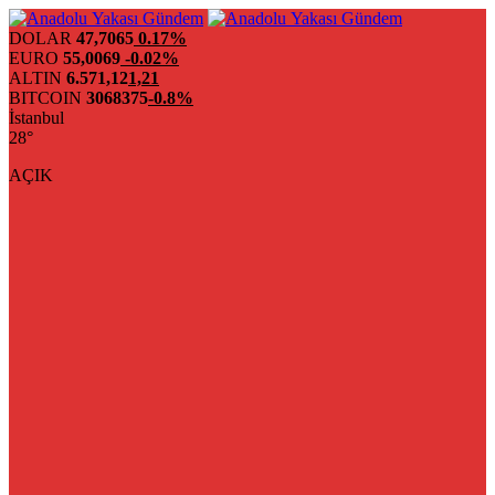
DOLAR
47,7065
0.17%
EURO
55,0069
-0.02%
ALTIN
6.571,12
1,21
BITCOIN
3068375
-0.8%
İstanbul
28°
AÇIK