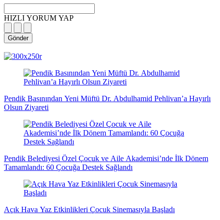
HIZLI YORUM YAP
Gönder
magazin
influencer
teknolojik
son
son
çanakkale
son
güncel
yerel
indirim
kripto
dizi
haberleri
haberleri
haberleri
dakika
dakika
haberleri
dakika
haberler
haberler
haberleri
para
haberleri
haberleri
flaş
haberleri
haberleri
haberler
Pendik Basınından Yeni Müftü Dr. Abdulhamid Pehlivan’a Hayırlı
Olsun Ziyareti
Pendik Belediyesi Özel Çocuk ve Aile Akademisi’nde İlk Dönem
Tamamlandı: 60 Çocuğa Destek Sağlandı
Açık Hava Yaz Etkinlikleri Çocuk Sinemasıyla Başladı