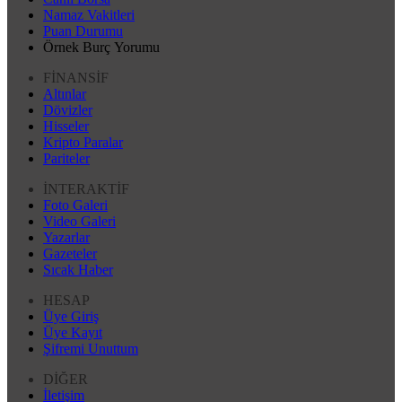
Namaz Vakitleri
Puan Durumu
Örnek Burç Yorumu
FİNANSİF
Altınlar
Dövizler
Hisseler
Kripto Paralar
Pariteler
İNTERAKTİF
Foto Galeri
Video Galeri
Yazarlar
Gazeteler
Sıcak Haber
HESAP
Üye Giriş
Üye Kayıt
Şifremi Unuttum
DİĞER
İletişim