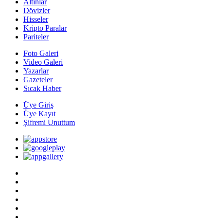
Altınlar
Dövizler
Hisseler
Kripto Paralar
Pariteler
Foto Galeri
Video Galeri
Yazarlar
Gazeteler
Sıcak Haber
Üye Giriş
Üye Kayıt
Şifremi Unuttum