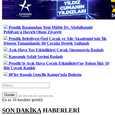
Pendik Basınından Yeni Müftü Dr. Abdulhamid
Pehlivan’a Hayırlı Olsun Ziyareti
Pendik Belediyesi Özel Çocuk ve Aile Akademisi’nde İlk
Dönem Tamamlandı: 60 Çocuğa Destek Sağlandı
Açık Hava Yaz Etkinlikleri Çocuk Sinemasıyla Başladı
Kapsamlı Asfalt Serimi Başladı
Pendik’te Açık Hava Çocuk Etkinlikleri’ne Yoğun İlgi: 10
Bin Çocuk Katıldı
80’ler Kuşağı Gençlik Kampı’nda Buluştu
Gönder
En az 10 karakter gerekli
SON DAKİKA
HABERLERİ