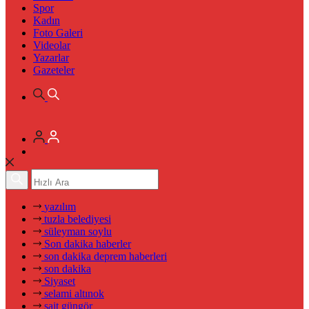
Spor
Kadın
Foto Galeri
Videolar
Yazarlar
Gazeteler
yazılım
tuzla belediyesi
süleyman soylu
Son dakika haberler
son dakika deprem haberleri
son dakika
Siyaset
selami altınok
sait güngör