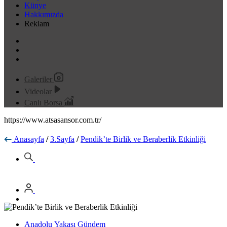
Künye
Hakkımızda
Reklam
Galeriler
Videolar
Canlı Borsa
https://www.atsasansor.com.tr/
Anasayfa
/
3.Sayfa
/
Pendik’te Birlik ve Beraberlik Etkinliği
Anadolu Yakası Gündem