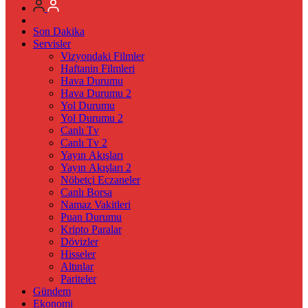
Son Dakika
Servisler
Vizyondaki Filmler
Haftanin Filmleri
Hava Durumu
Hava Durumu 2
Yol Durumu
Yol Durumu 2
Canlı Tv
Canlı Tv 2
Yayın Akışları
Yayın Akışları 2
Nöbetçi Eczaneler
Canlı Borsa
Namaz Vakitleri
Puan Durumu
Kripto Paralar
Dövizler
Hisseler
Altınlar
Pariteler
Gündem
Ekonomi