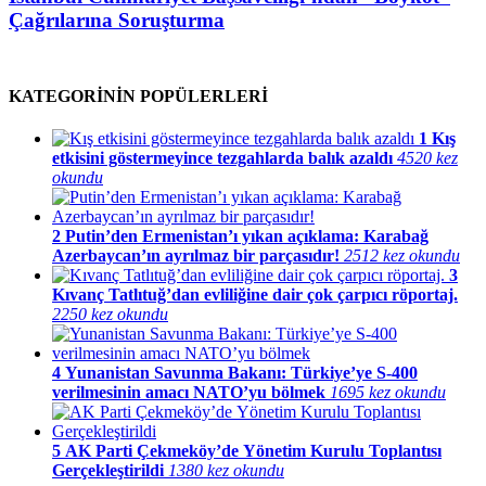
Çağrılarına Soruşturma
KATEGORİNİN POPÜLERLERİ
1
Kış
etkisini göstermeyince tezgahlarda balık azaldı
4520 kez
okundu
2
Putin’den Ermenistan’ı yıkan açıklama: Karabağ
Azerbaycan’ın ayrılmaz bir parçasıdır!
2512 kez okundu
3
Kıvanç Tatlıtuğ’dan evliliğine dair çok çarpıcı röportaj.
2250 kez okundu
4
Yunanistan Savunma Bakanı: Türkiye’ye S-400
verilmesinin amacı NATO’yu bölmek
1695 kez okundu
5
AK Parti Çekmeköy’de Yönetim Kurulu Toplantısı
Gerçekleştirildi
1380 kez okundu