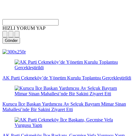
HIZLI YORUM YAP
Gönder
magazin
influencer
teknolojik
son
son
çanakkale
son
güncel
yerel
indirim
kripto
dizi
haberleri
haberleri
haberleri
dakika
dakika
haberleri
dakika
haberler
haberler
haberleri
para
haberleri
haberleri
flaş
haberleri
haberleri
haberler
AK Parti Çekmeköy’de Yönetim Kurulu Toplantısı Gerçekleştirildi
Kurucu İlçe Başkan Yardımcısı Av Selçuk Bayram Mimar Sinan
Mahallesi’nde Bir Sakini Ziyaret Etti
AK Parti Çekmeköy İlçe Başkanı, Geçmişe Vefa Vurgusu Yaptı