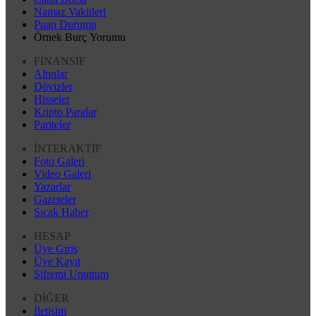
Namaz Vakitleri
Puan Durumu
Örnek Burç Yorumu
FİNANSİF
Altınlar
Dövizler
Hisseler
Kripto Paralar
Pariteler
İNTERAKTİF
Foto Galeri
Video Galeri
Yazarlar
Gazeteler
Sıcak Haber
HESAP
Üye Giriş
Üye Kayıt
Şifremi Unuttum
DİĞER
İletişim