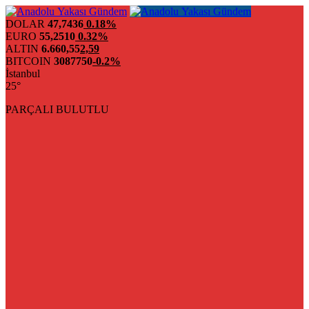
DOLAR
47,7436
0.18%
EURO
55,2510
0.32%
ALTIN
6.660,55
2,59
BITCOIN
3087750
-0.2%
İstanbul
25°
PARÇALI BULUTLU