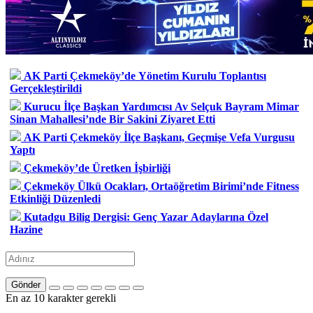
AK Parti Çekmeköy’de Yönetim Kurulu Toplantısı
Gerçekleştirildi
Kurucu İlçe Başkan Yardımcısı Av Selçuk Bayram Mimar
Sinan Mahallesi’nde Bir Sakini Ziyaret Etti
AK Parti Çekmeköy İlçe Başkanı, Geçmişe Vefa Vurgusu
Yaptı
Çekmeköy’de Üretken İşbirliği
Çekmeköy Ülkü Ocakları, Ortaöğretim Birimi’nde Fitness
Etkinliği Düzenledi
Kutadgu Bilig Dergisi: Genç Yazar Adaylarına Özel
Hazine
Gönder
En az 10 karakter gerekli