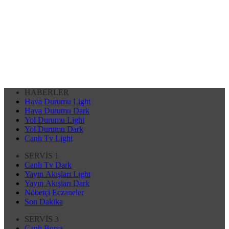
HABERLER
Hava Durumu Light
Hava Durumu Dark
Yol Durumu Light
Yol Durumu Dark
Canlı Tv Light
SERVİS 1
Canlı Tv Dark
Yayın Akışları Light
Yayın Akışları Dark
Nöbetçi Eczaneler
Son Dakika
SERVİS 3
Canlı Borsa