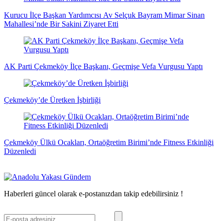
Kurucu İlçe Başkan Yardımcısı Av Selçuk Bayram Mimar Sinan
Mahallesi’nde Bir Sakini Ziyaret Etti
AK Parti Çekmeköy İlçe Başkanı, Geçmişe Vefa Vurgusu Yaptı
Çekmeköy’de Üretken İşbirliği
Çekmeköy Ülkü Ocakları, Ortaöğretim Birimi’nde Fitness Etkinliği
Düzenledi
Haberleri güncel olarak e-postanızdan takip edebilirsiniz !