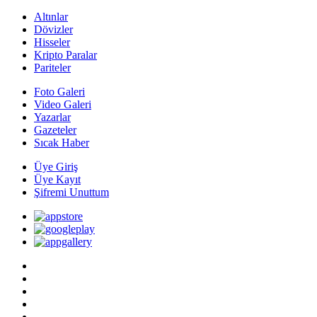
Altınlar
Dövizler
Hisseler
Kripto Paralar
Pariteler
Foto Galeri
Video Galeri
Yazarlar
Gazeteler
Sıcak Haber
Üye Giriş
Üye Kayıt
Şifremi Unuttum