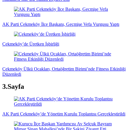
AK Parti Çekmeköy İlçe Başkanı, Geçmişe Vefa Vurgusu Yaptı
Çekmeköy’de Üretken İşbirliği
Çekmeköy Ülkü Ocakları, Ortaöğretim Birimi’nde Fitness Etkinliği
Düzenledi
3.Sayfa
AK Parti Çekmeköy’de Yönetim Kurulu Toplantısı Gerçekleştirildi