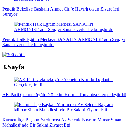
Pendik Belediye Başkanı Ahmet Cin’e Hayırlı olsun Ziyaretleri
Sürüyor
Pendik Halk Eğitim Merkezi SANATIN ARMONİSİ’ adlı Sergiyi
Sanatseverler İle buluşturdu
3.Sayfa
AK Parti Çekmeköy’de Yönetim Kurulu Toplantısı Gerçekleştirildi
Kurucu İlçe Başkan Yardımcısı Av Selçuk Bayram Mimar Sinan
Mahallesi’nde Bir Sakini Ziyaret Etti