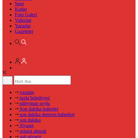
Spor
Kadın
Foto Galeri
Videolar
Yazarlar
Gazeteler
yazılım
tuzla belediyesi
süleyman soylu
Son dakika haberler
son dakika deprem haberleri
son dakika
Siyaset
selami altınok
sait güngör