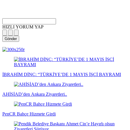
HIZLI YORUM YAP
Gönder
magazin
influencer
teknolojik
son
son
çanakkale
son
güncel
yerel
indirim
kripto
dizi
haberleri
haberleri
haberleri
dakika
dakika
haberleri
dakika
haberler
haberler
haberleri
para
haberleri
haberleri
flaş
haberleri
haberleri
haberler
İBRAHİM DİNÇ: “TÜRKİYE’DE 1 MAYIS İŞÇİ BAYRAMI
AHİSİAD’den Ankara Ziyaretleri..
PenCR Bahçe Hizmete Girdi