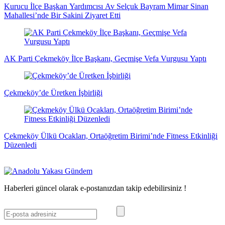
Kurucu İlçe Başkan Yardımcısı Av Selçuk Bayram Mimar Sinan
Mahallesi’nde Bir Sakini Ziyaret Etti
AK Parti Çekmeköy İlçe Başkanı, Geçmişe Vefa Vurgusu Yaptı
Çekmeköy’de Üretken İşbirliği
Çekmeköy Ülkü Ocakları, Ortaöğretim Birimi’nde Fitness Etkinliği
Düzenledi
Haberleri güncel olarak e-postanızdan takip edebilirsiniz !