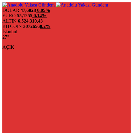
DOLAR
47,6028
0.05%
EURO
55,1255
0.14%
ALTIN
6.524,31
0,43
BITCOIN
3072656
0.2%
İstanbul
27°
AÇIK