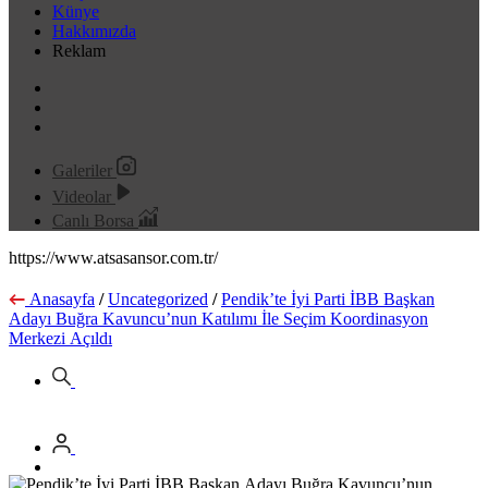
Künye
Hakkımızda
Reklam
Galeriler
Videolar
Canlı Borsa
https://www.atsasansor.com.tr/
Anasayfa
/
Uncategorized
/
Pendik’te İyi Parti İBB Başkan
Adayı Buğra Kavuncu’nun Katılımı İle Seçim Koordinasyon
Merkezi Açıldı