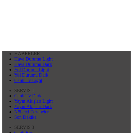
HABERLER
Hava Durumu Light
Hava Durumu Dark
Yol Durumu Light
Yol Durumu Dark
Canlı Tv Light
SERVİS 1
Canlı Tv Dark
Yayın Akışları Light
Yayın Akışları Dark
Nöbetçi Eczaneler
Son Dakika
SERVİS 3
Canlı Borsa