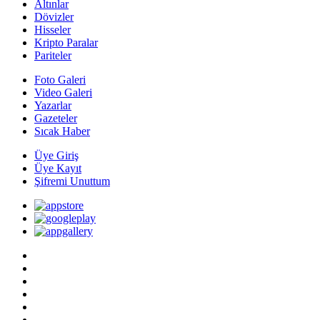
Altınlar
Dövizler
Hisseler
Kripto Paralar
Pariteler
Foto Galeri
Video Galeri
Yazarlar
Gazeteler
Sıcak Haber
Üye Giriş
Üye Kayıt
Şifremi Unuttum