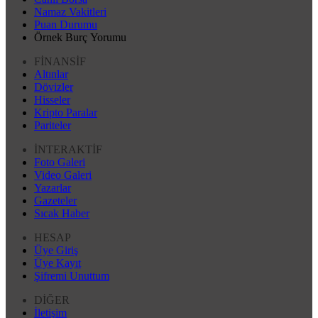
Namaz Vakitleri
Puan Durumu
Örnek Burç Yorumu
FİNANSİF
Altınlar
Dövizler
Hisseler
Kripto Paralar
Pariteler
İNTERAKTİF
Foto Galeri
Video Galeri
Yazarlar
Gazeteler
Sıcak Haber
HESAP
Üye Giriş
Üye Kayıt
Şifremi Unuttum
DİĞER
İletişim