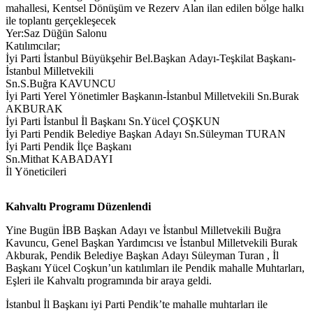
mahallesi, Kentsel Dönüşüm ve Rezerv Alan ilan edilen bölge halkı
ile toplantı gerçekleşecek
Yer:Saz Düğün Salonu
Katılımcılar;
İyi Parti İstanbul Büyükşehir Bel.Başkan Adayı-Teşkilat Başkanı-
İstanbul Milletvekili
Sn.S.Buğra KAVUNCU
İyi Parti Yerel Yönetimler Başkanın-İstanbul Milletvekili Sn.Burak
AKBURAK
İyi Parti İstanbul İl Başkanı Sn.Yücel ÇOŞKUN
İyi Parti Pendik Belediye Başkan Adayı Sn.Süleyman TURAN
İyi Parti Pendik İlçe Başkanı
Sn.Mithat KABADAYI
İl Yöneticileri
Kahvaltı Programı Düzenlendi
Yine Bugün İBB Başkan Adayı ve İstanbul Milletvekili Buğra
Kavuncu, Genel Başkan Yardımcısı ve İstanbul Milletvekili Burak
Akburak, Pendik Belediye Başkan Adayı Süleyman Turan , İl
Başkanı Yücel Coşkun’un katılımları ile Pendik mahalle Muhtarları,
Eşleri ile Kahvaltı programında bir araya geldi.
İstanbul İl Başkanı iyi Parti Pendik’te mahalle muhtarları ile