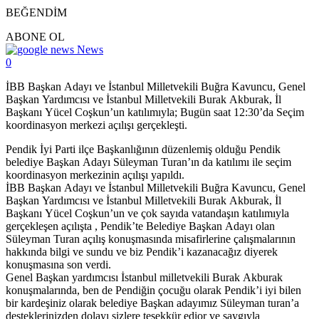
BEĞENDİM
ABONE OL
News
0
İBB Başkan Adayı ve İstanbul Milletvekili Buğra Kavuncu, Genel
Başkan Yardımcısı ve İstanbul Milletvekili Burak Akburak, İl
Başkanı Yücel Coşkun’un katılımıyla; Bugün saat 12:30’da Seçim
koordinasyon merkezi açılışı gerçekleşti.
Pendik İyi Parti ilçe Başkanlığının düzenlemiş olduğu Pendik
belediye Başkan Adayı Süleyman Turan’ın da katılımı ile seçim
koordinasyon merkezinin açılışı yapıldı.
İBB Başkan Adayı ve İstanbul Milletvekili Buğra Kavuncu, Genel
Başkan Yardımcısı ve İstanbul Milletvekili Burak Akburak, İl
Başkanı Yücel Coşkun’un ve çok sayıda vatandaşın katılımıyla
gerçekleşen açılışta , Pendik’te Belediye Başkan Adayı olan
Süleyman Turan açılış konuşmasında misafirlerine çalışmalarının
hakkında bilgi ve sundu ve biz Pendik’i kazanacağız diyerek
konuşmasına son verdi.
Genel Başkan yardımcısı İstanbul milletvekili Burak Akburak
konuşmalarında, ben de Pendiğin çocuğu olarak Pendik’i iyi bilen
bir kardeşiniz olarak belediye Başkan adayımız Süleyman turan’a
desteklerinizden dolayı sizlere teşekkür edior ve saygıyla