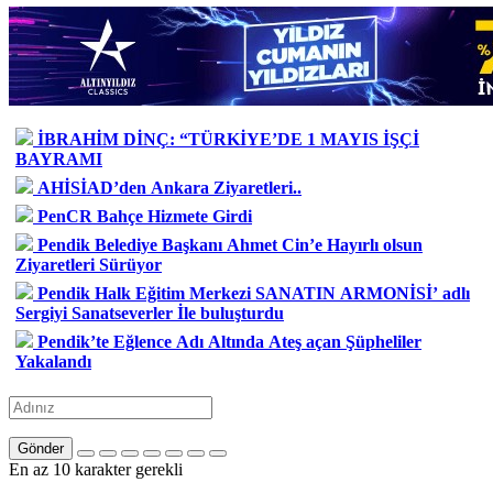
İBRAHİM DİNÇ: “TÜRKİYE’DE 1 MAYIS İŞÇİ
BAYRAMI
AHİSİAD’den Ankara Ziyaretleri..
PenCR Bahçe Hizmete Girdi
Pendik Belediye Başkanı Ahmet Cin’e Hayırlı olsun
Ziyaretleri Sürüyor
Pendik Halk Eğitim Merkezi SANATIN ARMONİSİ’ adlı
Sergiyi Sanatseverler İle buluşturdu
Pendik’te Eğlence Adı Altında Ateş açan Şüpheliler
Yakalandı
Gönder
En az 10 karakter gerekli