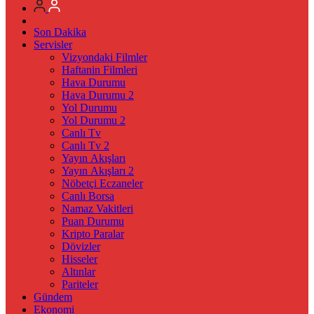
Son Dakika
Servisler
Vizyondaki Filmler
Haftanin Filmleri
Hava Durumu
Hava Durumu 2
Yol Durumu
Yol Durumu 2
Canlı Tv
Canlı Tv 2
Yayın Akışları
Yayın Akışları 2
Nöbetçi Eczaneler
Canlı Borsa
Namaz Vakitleri
Puan Durumu
Kripto Paralar
Dövizler
Hisseler
Altınlar
Pariteler
Gündem
Ekonomi