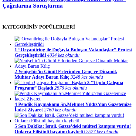
Çağrılarına Soruşturma
KATEGORİNİN POPÜLERLERİ
1
“Oryantiring ile Doğayla Buluşan Vatandaşlar” Projesi
Gerçekleştirildi
4034 kez okundu
2
Yenişehir’in Gönül Erlerinden Genç ve Dinamik
Muhtar Adayı Baran Kılıç
3248 kez okundu
3
”Toplu Çalışma
Programı” Başladı
2876 kez okundu
4
Pendik Kaymakamı Sn.Mehmet Yıldız’dan Gazetemize
İade-i Ziyaret
2760 kez okundu
5
Son Dakika: İsrail, Gazze’deki mülteci kampını vurdu!
Onlarca Filistinli hayatını kaybetti
2577 kez okundu