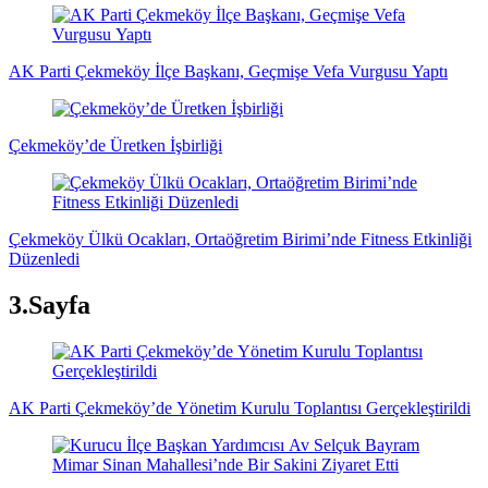
AK Parti Çekmeköy İlçe Başkanı, Geçmişe Vefa Vurgusu Yaptı
Çekmeköy’de Üretken İşbirliği
Çekmeköy Ülkü Ocakları, Ortaöğretim Birimi’nde Fitness Etkinliği
Düzenledi
3.Sayfa
AK Parti Çekmeköy’de Yönetim Kurulu Toplantısı Gerçekleştirildi