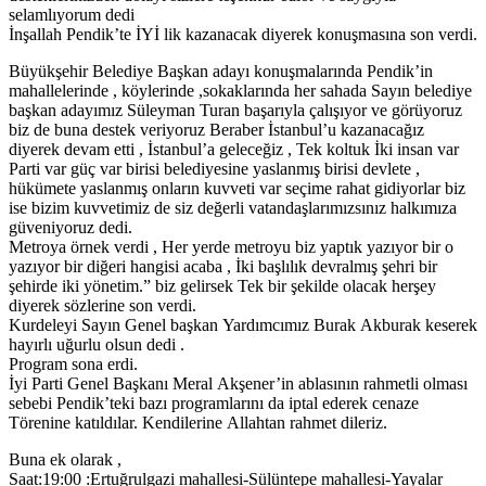
selamlıyorum dedi
İnşallah Pendik’te İYİ lik kazanacak diyerek konuşmasına son verdi.
Büyükşehir Belediye Başkan adayı konuşmalarında Pendik’in
mahallelerinde , köylerinde ,sokaklarında her sahada Sayın belediye
başkan adayımız Süleyman Turan başarıyla çalışıyor ve görüyoruz
biz de buna destek veriyoruz Beraber İstanbul’u kazanacağız
diyerek devam etti , İstanbul’a geleceğiz , Tek koltuk İki insan var
Parti var güç var birisi belediyesine yaslanmış birisi devlete ,
hükümete yaslanmış onların kuvveti var seçime rahat gidiyorlar biz
ise bizim kuvvetimiz de siz değerli vatandaşlarımızsınız halkımıza
güveniyoruz dedi.
Metroya örnek verdi , Her yerde metroyu biz yaptık yazıyor bir o
yazıyor bir diğeri hangisi acaba , İki başlılık devralmış şehri bir
şehirde iki yönetim.” biz gelirsek Tek bir şekilde olacak herşey
diyerek sözlerine son verdi.
Kurdeleyi Sayın Genel başkan Yardımcımız Burak Akburak keserek
hayırlı uğurlu olsun dedi .
Program sona erdi.
İyi Parti Genel Başkanı Meral Akşener’in ablasının rahmetli olması
sebebi Pendik’teki bazı programlarını da iptal ederek cenaze
Törenine katıldılar. Kendilerine Allahtan rahmet dileriz.
Buna ek olarak ,
Saat:19:00 :Ertuğrulgazi mahallesi-Sülüntepe mahallesi-Yayalar