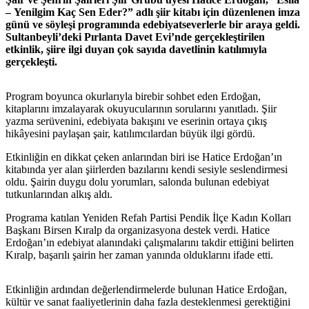
– Yenilgim Kaç Sen Eder?” adlı şiir kitabı için düzenlenen imza
günü ve söyleşi programında edebiyatseverlerle bir araya geldi.
Sultanbeyli’deki Pırlanta Davet Evi’nde gerçekleştirilen
etkinlik, şiire ilgi duyan çok sayıda davetlinin katılımıyla
gerçekleşti.
Program boyunca okurlarıyla birebir sohbet eden Erdoğan,
kitaplarını imzalayarak okuyucularının sorularını yanıtladı. Şiir
yazma serüvenini, edebiyata bakışını ve eserinin ortaya çıkış
hikâyesini paylaşan şair, katılımcılardan büyük ilgi gördü.
Etkinliğin en dikkat çeken anlarından biri ise Hatice Erdoğan’ın
kitabında yer alan şiirlerden bazılarını kendi sesiyle seslendirmesi
oldu. Şairin duygu dolu yorumları, salonda bulunan edebiyat
tutkunlarından alkış aldı.
Programa katılan Yeniden Refah Partisi Pendik İlçe Kadın Kolları
Başkanı Birsen Kıralp da organizasyona destek verdi. Hatice
Erdoğan’ın edebiyat alanındaki çalışmalarını takdir ettiğini belirten
Kıralp, başarılı şairin her zaman yanında olduklarını ifade etti.
Etkinliğin ardından değerlendirmelerde bulunan Hatice Erdoğan,
kültür ve sanat faaliyetlerinin daha fazla desteklenmesi gerektiğini