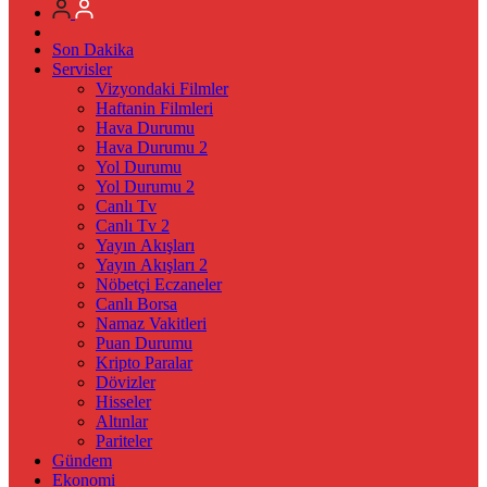
Son Dakika
Servisler
Vizyondaki Filmler
Haftanin Filmleri
Hava Durumu
Hava Durumu 2
Yol Durumu
Yol Durumu 2
Canlı Tv
Canlı Tv 2
Yayın Akışları
Yayın Akışları 2
Nöbetçi Eczaneler
Canlı Borsa
Namaz Vakitleri
Puan Durumu
Kripto Paralar
Dövizler
Hisseler
Altınlar
Pariteler
Gündem
Ekonomi