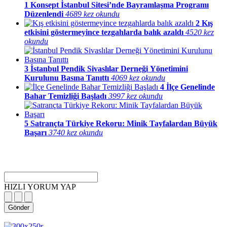
1
Konsept İstanbul Sitesi’nde Bayramlaşma Programı
Düzenlendi
4689 kez okundu
2
Kış
etkisini göstermeyince tezgahlarda balık azaldı
4520 kez
okundu
3
İstanbul Pendik Sivaslılar Derneği Yönetimini
Kurulunu Basına Tanıttı
4069 kez okundu
4
İlçe Genelinde
Bahar Temizliği Başladı
3997 kez okundu
5
Satrançta Türkiye Rekoru: Minik Tayfalardan Büyük
Başarı
3740 kez okundu
HIZLI YORUM YAP
Gönder