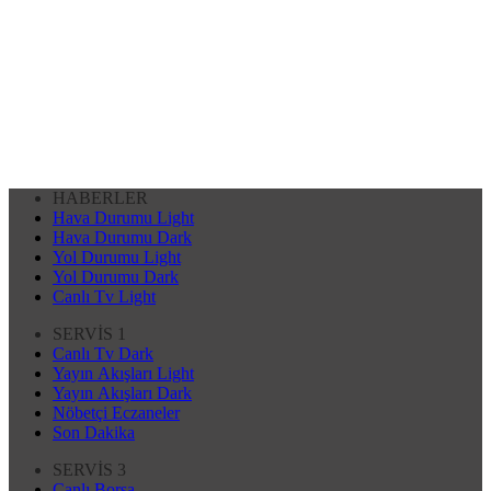
HABERLER
Hava Durumu Light
Hava Durumu Dark
Yol Durumu Light
Yol Durumu Dark
Canlı Tv Light
SERVİS 1
Canlı Tv Dark
Yayın Akışları Light
Yayın Akışları Dark
Nöbetçi Eczaneler
Son Dakika
SERVİS 3
Canlı Borsa