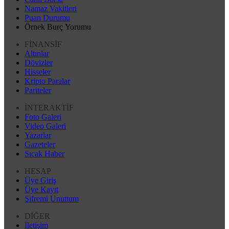
Namaz Vakitleri
Puan Durumu
Örnek Burç Yorumu
FİNANSİF
Altınlar
Dövizler
Hisseler
Kripto Paralar
Pariteler
İNTERAKTİF
Foto Galeri
Video Galeri
Yazarlar
Gazeteler
Sıcak Haber
HESAP
Üye Giriş
Üye Kayıt
Şifremi Unuttum
DİĞER
İletişim