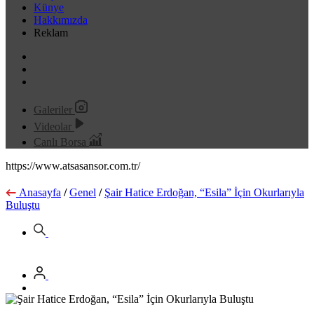
Künye
Hakkımızda
Reklam
Galeriler
Videolar
Canlı Borsa
https://www.atsasansor.com.tr/
Anasayfa
/
Genel
/
Şair Hatice Erdoğan, “Esila” İçin Okurlarıyla
Buluştu