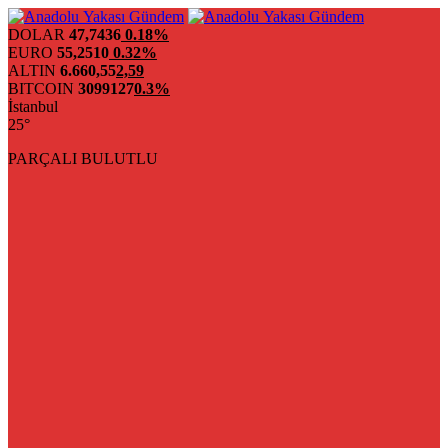
DOLAR
47,7436
0.18%
EURO
55,2510
0.32%
ALTIN
6.660,55
2,59
BITCOIN
3099127
0.3%
İstanbul
25°
PARÇALI BULUTLU