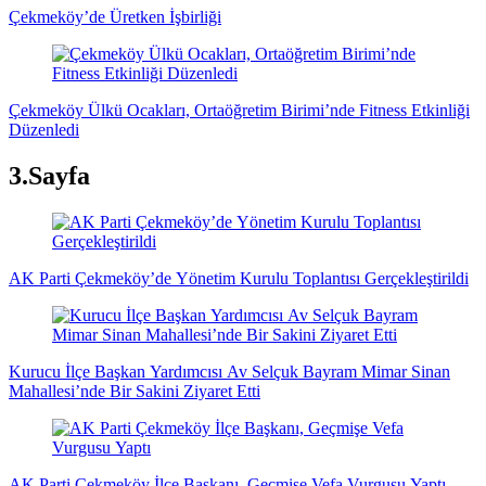
Çekmeköy’de Üretken İşbirliği
Çekmeköy Ülkü Ocakları, Ortaöğretim Birimi’nde Fitness Etkinliği
Düzenledi
3.Sayfa
AK Parti Çekmeköy’de Yönetim Kurulu Toplantısı Gerçekleştirildi
Kurucu İlçe Başkan Yardımcısı Av Selçuk Bayram Mimar Sinan
Mahallesi’nde Bir Sakini Ziyaret Etti
AK Parti Çekmeköy İlçe Başkanı, Geçmişe Vefa Vurgusu Yaptı