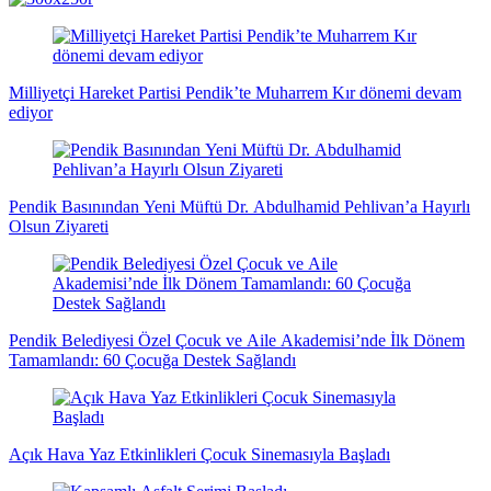
magazin
influencer
teknolojik
son
son
çanakkale
son
güncel
yerel
indirim
kripto
dizi
haberleri
haberleri
haberleri
dakika
dakika
haberleri
dakika
haberler
haberler
haberleri
para
haberleri
haberleri
flaş
haberleri
haberleri
haberler
Milliyetçi Hareket Partisi Pendik’te Muharrem Kır dönemi devam
ediyor
Pendik Basınından Yeni Müftü Dr. Abdulhamid Pehlivan’a Hayırlı
Olsun Ziyareti
Pendik Belediyesi Özel Çocuk ve Aile Akademisi’nde İlk Dönem
Tamamlandı: 60 Çocuğa Destek Sağlandı
Açık Hava Yaz Etkinlikleri Çocuk Sinemasıyla Başladı