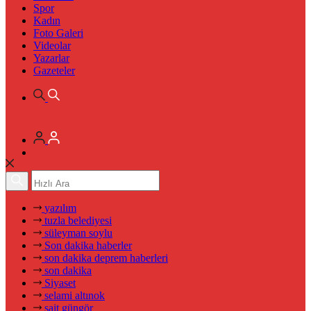
Spor
Kadın
Foto Galeri
Videolar
Yazarlar
Gazeteler
yazılım
tuzla belediyesi
süleyman soylu
Son dakika haberler
son dakika deprem haberleri
son dakika
Siyaset
selami altınok
sait güngör