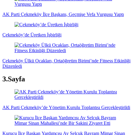
AK Parti Çekmeköy İlçe Başkanı, Geçmişe Vefa Vurgusu Yaptı
Çekmeköy’de Üretken İşbirliği
Çekmeköy Ülkü Ocakları, Ortaöğretim Birimi’nde Fitness Etkinliği
Düzenledi
3.Sayfa
AK Parti Çekmeköy’de Yönetim Kurulu Toplantısı Gerçekleştirildi
Kurucu İlçe Başkan Yardımcısı Av Selçuk Bayram Mimar Sinan