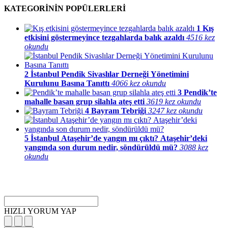
KATEGORİNİN POPÜLERLERİ
1
Kış
etkisini göstermeyince tezgahlarda balık azaldı
4516 kez
okundu
2
İstanbul Pendik Sivaslılar Derneği Yönetimini
Kurulunu Basına Tanıttı
4066 kez okundu
3
Pendik’te
mahalle basan grup silahla ateş etti
3619 kez okundu
4
Bayram Tebriği
3247 kez okundu
5
İstanbul Ataşehir’de yangın mı çıktı? Ataşehir’deki
yangında son durum nedir, söndürüldü mü?
3088 kez
okundu
HIZLI YORUM YAP