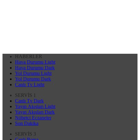
HABERLER
Hava Durumu Light
Hava Durumu Dark
Yol Durumu Light
Yol Durumu Dark
Canlı Tv Light
SERVİS 1
Canlı Tv Dark
Yayın Akışları Light
Yayın Akışları Dark
Nöbetçi Eczaneler
Son Dakika
SERVİS 3
Canlı Borsa