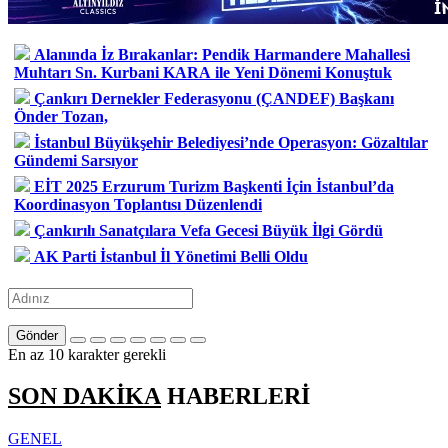
Alanında İz Bırakanlar: Pendik Harmandere Mahallesi
Muhtarı Sn. Kurbani KARA ile Yeni Dönemi Konuştuk
Çankırı Dernekler Federasyonu (ÇANDEF) Başkanı
Önder Tozan,
İstanbul Büyükşehir Belediyesi’nde Operasyon: Gözaltılar
Gündemi Sarsıyor
EİT 2025 Erzurum Turizm Başkenti İçin İstanbul’da
Koordinasyon Toplantısı Düzenlendi
Çankırılı Sanatçılara Vefa Gecesi Büyük İlgi Gördü
AK Parti İstanbul İl Yönetimi Belli Oldu
Gönder
En az 10 karakter gerekli
SON DAKİKA
HABERLERİ
GENEL