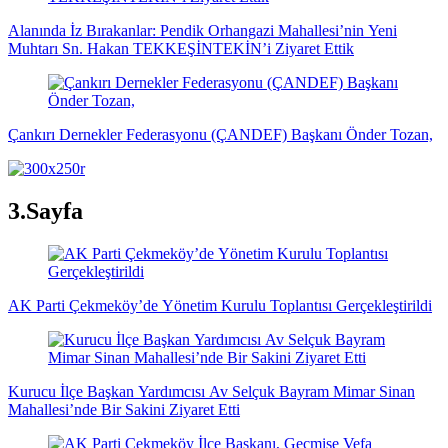
Alanında İz Bırakanlar: Pendik Orhangazi Mahallesi’nin Yeni
Muhtarı Sn. Hakan TEKKEŞİNTEKİN’i Ziyaret Ettik
Çankırı Dernekler Federasyonu (ÇANDEF) Başkanı Önder Tozan,
3.Sayfa
AK Parti Çekmeköy’de Yönetim Kurulu Toplantısı Gerçekleştirildi
Kurucu İlçe Başkan Yardımcısı Av Selçuk Bayram Mimar Sinan
Mahallesi’nde Bir Sakini Ziyaret Etti