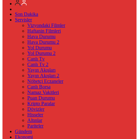
Son Dakika
Servisler
Vizyondaki Filmler
Haftanin Filmleri
Hava Durumu
Hava Durumu 2
Yol Durumu
Yol Durumu 2
Canlı Tv
Canlı Tv 2
Yayın Akışları
Yayın Akışları 2
Nöbetçi Eczaneler
Canlı Borsa
Namaz Vakitleri
Puan Durumu
Kripto Paralar
Dövizler
Hisseler
Altınlar
Pariteler
Gündem
Ekonomi