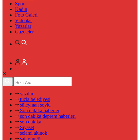
Spor
Kadın
Foto Galeri
Videolar
Yazarlar
Gazeteler
yazılım
tuzla belediyesi
süleyman soylu
Son dakika haberler
son dakika deprem haberleri
son dakika
Siyaset
selami altınok
sait güngör