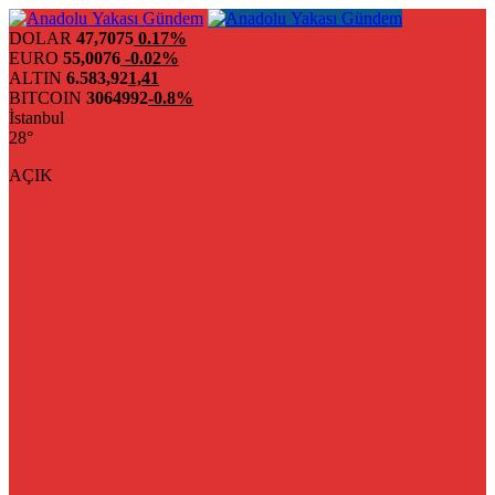
DOLAR
47,7075
0.17%
EURO
55,0076
-0.02%
ALTIN
6.583,92
1,41
BITCOIN
3064992
-0.8%
İstanbul
28°
AÇIK