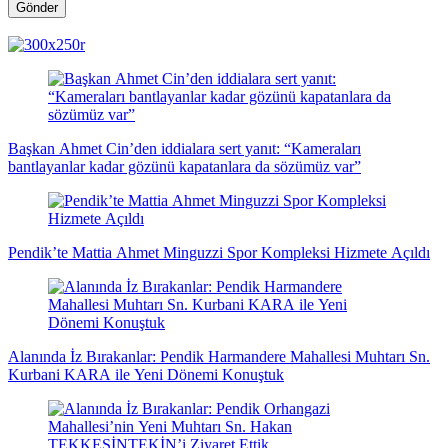
Gönder
magazin
influencer
teknolojik
son
son
çanakkale
son
güncel
yerel
indirim
kripto
dizi
haberleri
haberleri
haberleri
dakika
dakika
haberleri
dakika
haberler
haberler
haberleri
para
haberleri
haberleri
flaş
haberleri
haberleri
haberler
Başkan Ahmet Cin’den iddialara sert yanıt: “Kameraları
bantlayanlar kadar gözünü kapatanlara da sözümüz var”
Pendik’te Mattia Ahmet Minguzzi Spor Kompleksi Hizmete Açıldı
Alanında İz Bırakanlar: Pendik Harmandere Mahallesi Muhtarı Sn.
Kurbani KARA ile Yeni Dönemi Konuştuk