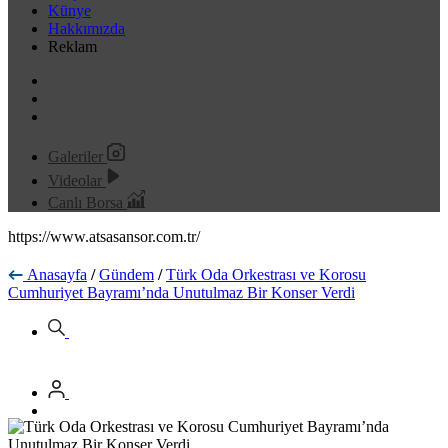
Künye
Hakkımızda
Reklam
Galeriler
Videolar
Canlı Borsa
https://www.atsasansor.com.tr/
Anasayfa
/
Gündem
/
Türk Oda Orkestrası ve Korosu
Cumhuriyet Bayramı’nda Unutulmaz Bir Konser Verdi