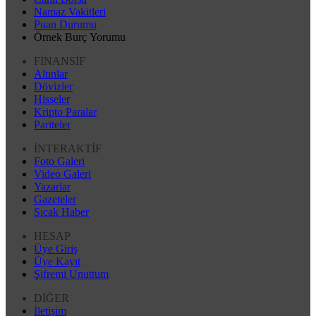
Namaz Vakitleri
Puan Durumu
Örnek Burç Yorumu
FİNANSİF
Altınlar
Dövizler
Hisseler
Kripto Paralar
Pariteler
İNTERAKTİF
Foto Galeri
Video Galeri
Yazarlar
Gazeteler
Sıcak Haber
HESAP
Üye Giriş
Üye Kayıt
Şifremi Unuttum
DİĞER
İletişim