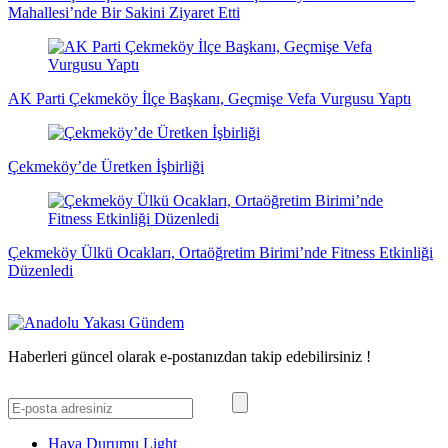
Mahallesi’nde Bir Sakini Ziyaret Etti
AK Parti Çekmeköy İlçe Başkanı, Geçmişe Vefa Vurgusu Yaptı
Çekmeköy’de Üretken İşbirliği
Çekmeköy Ülkü Ocakları, Ortaöğretim Birimi’nde Fitness Etkinliği
Düzenledi
Haberleri güncel olarak e-postanızdan takip edebilirsiniz !
Hava Durumu Light