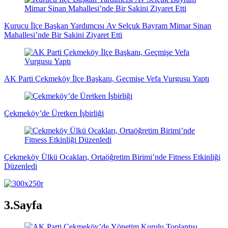
Kurucu İlçe Başkan Yardımcısı Av Selçuk Bayram Mimar Sinan
Mahallesi’nde Bir Sakini Ziyaret Etti
AK Parti Çekmeköy İlçe Başkanı, Geçmişe Vefa Vurgusu Yaptı
Çekmeköy’de Üretken İşbirliği
Çekmeköy Ülkü Ocakları, Ortaöğretim Birimi’nde Fitness Etkinliği
Düzenledi
3.Sayfa