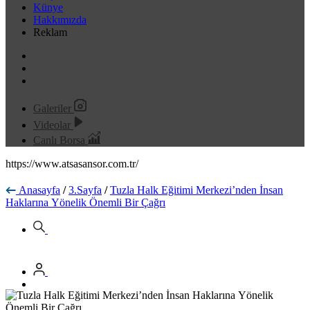
Künye
Hakkımızda
Reklam
Galeriler
Videolar
Canlı Borsa
https://www.atsasansor.com.tr/
Anasayfa
/
3.Sayfa
/
Tuzla Halk Eğitimi Merkezi’nden İnsan
Haklarına Yönelik Önemli Bir Çağrı