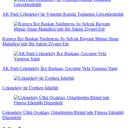
AK Parti Çekmeköy’de Yönetim Kurulu Toplantısı Gerçekleştirildi
Kurucu İlçe Başkan Yardımcısı Av Selçuk Bayram Mimar Sinan
Mahallesi’nde Bir Sakini Ziyaret Etti
AK Parti Çekmeköy İlçe Başkanı, Geçmişe Vefa Vurgusu Yaptı
Çekmeköy’de Üretken İşbirliği
Çekmeköy Ülkü Ocakları, Ortaöğretim Birimi’nde Fitness Etkinliği
Düzenledi