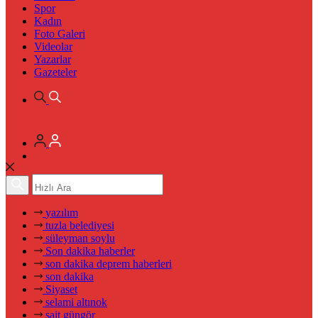
Spor
Kadın
Foto Galeri
Videolar
Yazarlar
Gazeteler
yazılım
tuzla belediyesi
süleyman soylu
Son dakika haberler
son dakika deprem haberleri
son dakika
Siyaset
selami altınok
sait güngör