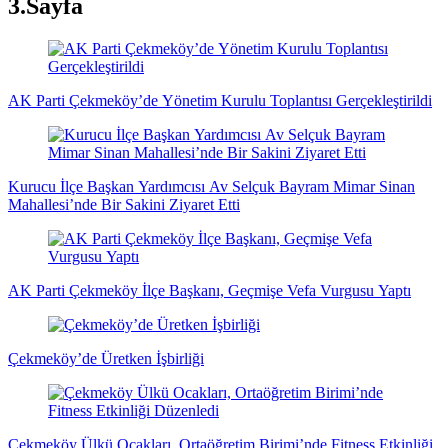
3.Sayfa
AK Parti Çekmeköy’de Yönetim Kurulu Toplantısı Gerçekleştirildi
Kurucu İlçe Başkan Yardımcısı Av Selçuk Bayram Mimar Sinan
Mahallesi’nde Bir Sakini Ziyaret Etti
AK Parti Çekmeköy İlçe Başkanı, Geçmişe Vefa Vurgusu Yaptı
Çekmeköy’de Üretken İşbirliği
Çekmeköy Ülkü Ocakları, Ortaöğretim Birimi’nde Fitness Etkinliği