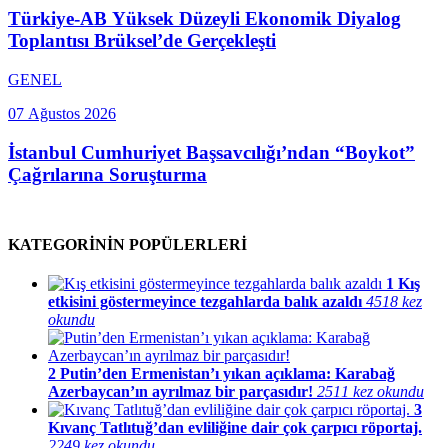
Türkiye-AB Yüksek Düzeyli Ekonomik Diyalog
Toplantısı Brüksel’de Gerçekleşti
GENEL
07 Ağustos 2026
İstanbul Cumhuriyet Başsavcılığı’ndan “Boykot”
Çağrılarına Soruşturma
KATEGORİNİN POPÜLERLERİ
1
Kış
etkisini göstermeyince tezgahlarda balık azaldı
4518 kez
okundu
2
Putin’den Ermenistan’ı yıkan açıklama: Karabağ
Azerbaycan’ın ayrılmaz bir parçasıdır!
2511 kez okundu
3
Kıvanç Tatlıtuğ’dan evliliğine dair çok çarpıcı röportaj.
2249 kez okundu