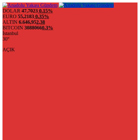
DOLAR
47,7023
0.15%
EURO
55,2183
0.35%
ALTIN
6.646,95
2,38
BITCOIN
3088066
0.3%
İstanbul
30°
AÇIK