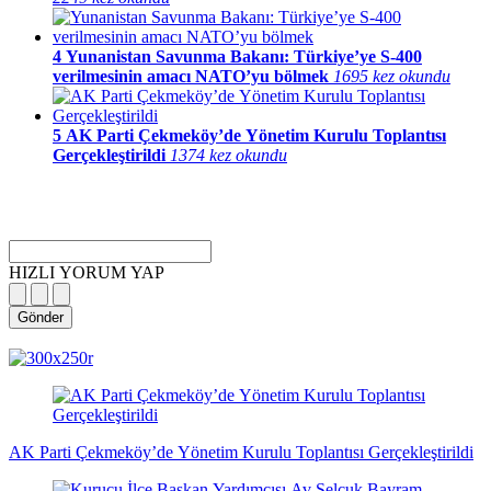
4
Yunanistan Savunma Bakanı: Türkiye’ye S-400
verilmesinin amacı NATO’yu bölmek
1695 kez okundu
5
AK Parti Çekmeköy’de Yönetim Kurulu Toplantısı
Gerçekleştirildi
1374 kez okundu
HIZLI YORUM YAP
Gönder
magazin
influencer
teknolojik
son
son
çanakkale
son
güncel
yerel
indirim
kripto
dizi
haberleri
haberleri
haberleri
dakika
dakika
haberleri
dakika
haberler
haberler
haberleri
para
haberleri
haberleri
flaş
haberleri
haberleri
haberler
AK Parti Çekmeköy’de Yönetim Kurulu Toplantısı Gerçekleştirildi