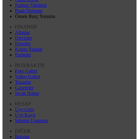
Namaz Vakitleri
Puan Durumu
Örnek Burç Yorumu
FİNANSİF
Altınlar
Dövizler
Hisseler
Kripto Paralar
Pariteler
İNTERAKTİF
Foto Galeri
Video Galeri
Yazarlar
Gazeteler
Sıcak Haber
HESAP
Üye Giriş
Üye Kayıt
Şifremi Unuttum
DİĞER
İletişim