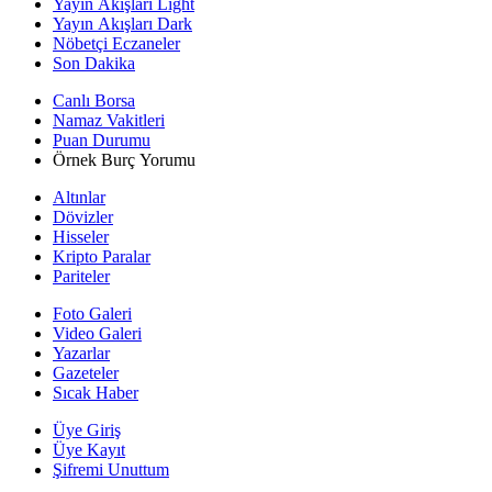
Yayın Akışları Light
Yayın Akışları Dark
Nöbetçi Eczaneler
Son Dakika
Canlı Borsa
Namaz Vakitleri
Puan Durumu
Örnek Burç Yorumu
Altınlar
Dövizler
Hisseler
Kripto Paralar
Pariteler
Foto Galeri
Video Galeri
Yazarlar
Gazeteler
Sıcak Haber
Üye Giriş
Üye Kayıt
Şifremi Unuttum