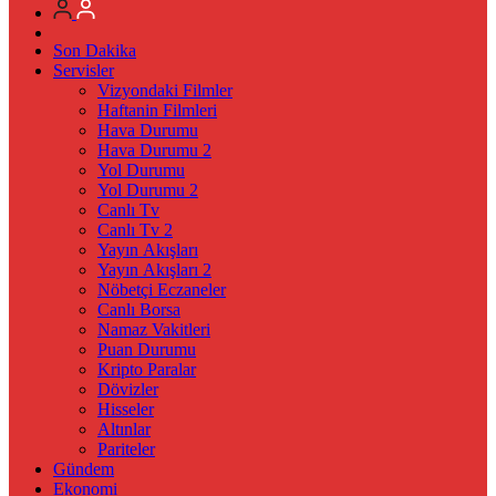
Son Dakika
Servisler
Vizyondaki Filmler
Haftanin Filmleri
Hava Durumu
Hava Durumu 2
Yol Durumu
Yol Durumu 2
Canlı Tv
Canlı Tv 2
Yayın Akışları
Yayın Akışları 2
Nöbetçi Eczaneler
Canlı Borsa
Namaz Vakitleri
Puan Durumu
Kripto Paralar
Dövizler
Hisseler
Altınlar
Pariteler
Gündem
Ekonomi