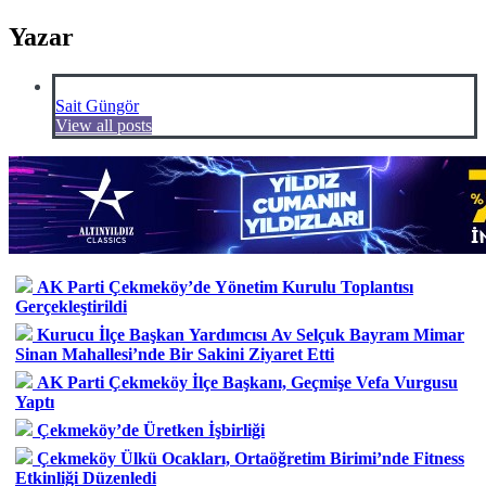
Yazar
Sait Güngör
View all posts
AK Parti Çekmeköy’de Yönetim Kurulu Toplantısı
Gerçekleştirildi
Kurucu İlçe Başkan Yardımcısı Av Selçuk Bayram Mimar
Sinan Mahallesi’nde Bir Sakini Ziyaret Etti
AK Parti Çekmeköy İlçe Başkanı, Geçmişe Vefa Vurgusu
Yaptı
Çekmeköy’de Üretken İşbirliği
Çekmeköy Ülkü Ocakları, Ortaöğretim Birimi’nde Fitness
Etkinliği Düzenledi