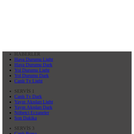
HABERLER
Hava Durumu Light
Hava Durumu Dark
Yol Durumu Light
Yol Durumu Dark
Canlı Tv Light
SERVİS 1
Canlı Tv Dark
Yayın Akışları Light
Yayın Akışları Dark
Nöbetçi Eczaneler
Son Dakika
SERVİS 3
Canlı Borsa