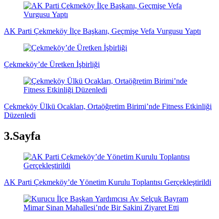
AK Parti Çekmeköy İlçe Başkanı, Geçmişe Vefa Vurgusu Yaptı
Çekmeköy’de Üretken İşbirliği
Çekmeköy Ülkü Ocakları, Ortaöğretim Birimi’nde Fitness Etkinliği
Düzenledi
3.Sayfa
AK Parti Çekmeköy’de Yönetim Kurulu Toplantısı Gerçekleştirildi