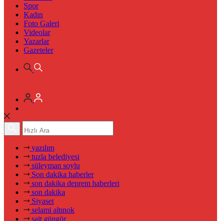
Spor
Kadın
Foto Galeri
Videolar
Yazarlar
Gazeteler
yazılım
tuzla belediyesi
süleyman soylu
Son dakika haberler
son dakika deprem haberleri
son dakika
Siyaset
selami altınok
sait güngör