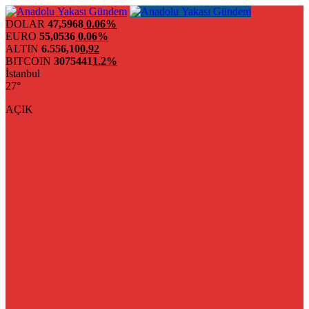
DOLAR
47,5968
0.06%
EURO
55,0536
0.06%
ALTIN
6.556,10
0,92
BITCOIN
3075441
1.2%
İstanbul
27°
AÇIK