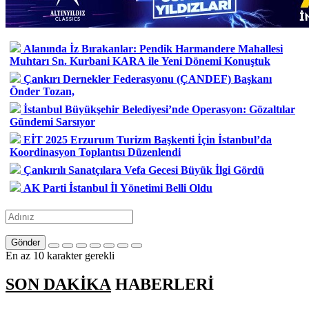
Alanında İz Bırakanlar: Pendik Harmandere Mahallesi
Muhtarı Sn. Kurbani KARA ile Yeni Dönemi Konuştuk
Çankırı Dernekler Federasyonu (ÇANDEF) Başkanı
Önder Tozan,
İstanbul Büyükşehir Belediyesi’nde Operasyon: Gözaltılar
Gündemi Sarsıyor
EİT 2025 Erzurum Turizm Başkenti İçin İstanbul’da
Koordinasyon Toplantısı Düzenlendi
Çankırılı Sanatçılara Vefa Gecesi Büyük İlgi Gördü
AK Parti İstanbul İl Yönetimi Belli Oldu
Gönder
En az 10 karakter gerekli
SON DAKİKA
HABERLERİ