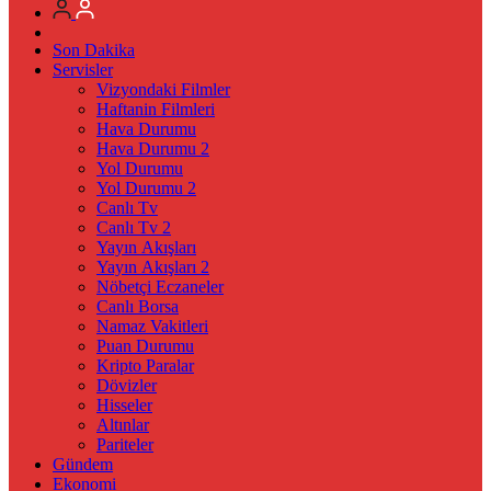
Son Dakika
Servisler
Vizyondaki Filmler
Haftanin Filmleri
Hava Durumu
Hava Durumu 2
Yol Durumu
Yol Durumu 2
Canlı Tv
Canlı Tv 2
Yayın Akışları
Yayın Akışları 2
Nöbetçi Eczaneler
Canlı Borsa
Namaz Vakitleri
Puan Durumu
Kripto Paralar
Dövizler
Hisseler
Altınlar
Pariteler
Gündem
Ekonomi