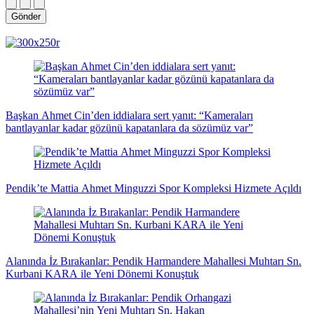
Gönder
magazin
influencer
teknolojik
son
son
çanakkale
son
güncel
yerel
indirim
kripto
dizi
haberleri
haberleri
haberleri
dakika
dakika
haberleri
dakika
haberler
haberler
haberleri
para
haberleri
haberleri
flaş
haberleri
haberleri
haberler
Başkan Ahmet Cin’den iddialara sert yanıt: “Kameraları
bantlayanlar kadar gözünü kapatanlara da sözümüz var”
Pendik’te Mattia Ahmet Minguzzi Spor Kompleksi Hizmete Açıldı
Alanında İz Bırakanlar: Pendik Harmandere Mahallesi Muhtarı Sn.
Kurbani KARA ile Yeni Dönemi Konuştuk