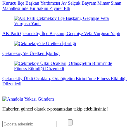
Kurucu İlçe Başkan Yardımcısı Av Selçuk Bayram Mimar Sinan
Mahallesi’nde Bir Sakini Ziyaret Etti
AK Parti Çekmeköy İlçe Başkanı, Geçmişe Vefa Vurgusu Yaptı
Çekmeköy’de Üretken İşbirliği
Çekmeköy Ülkü Ocakları, Ortaöğretim Birimi’nde Fitness Etkinliği
Düzenledi
Haberleri güncel olarak e-postanızdan takip edebilirsiniz !