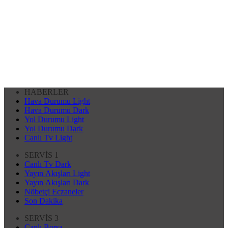
HABERLER
Hava Durumu Light
Hava Durumu Dark
Yol Durumu Light
Yol Durumu Dark
Canlı Tv Light
SERVİS 1
Canlı Tv Dark
Yayın Akışları Light
Yayın Akışları Dark
Nöbetçi Eczaneler
Son Dakika
SERVİS 3
Canlı Borsa