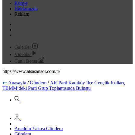
Künye
Hakkımızda
Reklam
Galeriler
Videolar
Canlı Borsa
https://www.atsasansor.com.tr/
Anasayfa
/
Gündem
/
AK Parti Kadıköy İlçe Gençlik Kolları,
TBMM’deki Parti Grup Toplantısında Buluştu
Anadolu Yakası Gündem
Gündem