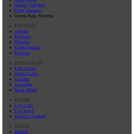
Namaz Vakitleri
Puan Durumu
Örnek Burç Yorumu
FİNANSİF
Altınlar
Dövizler
Hisseler
Kripto Paralar
Pariteler
İNTERAKTİF
Foto Galeri
Video Galeri
Yazarlar
Gazeteler
Sıcak Haber
HESAP
Üye Giriş
Üye Kayıt
Şifremi Unuttum
DİĞER
İletişim