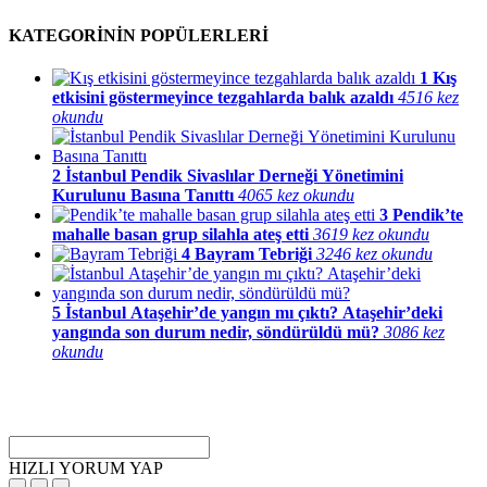
KATEGORİNİN POPÜLERLERİ
1
Kış
etkisini göstermeyince tezgahlarda balık azaldı
4516 kez
okundu
2
İstanbul Pendik Sivaslılar Derneği Yönetimini
Kurulunu Basına Tanıttı
4065 kez okundu
3
Pendik’te
mahalle basan grup silahla ateş etti
3619 kez okundu
4
Bayram Tebriği
3246 kez okundu
5
İstanbul Ataşehir’de yangın mı çıktı? Ataşehir’deki
yangında son durum nedir, söndürüldü mü?
3086 kez
okundu
HIZLI YORUM YAP