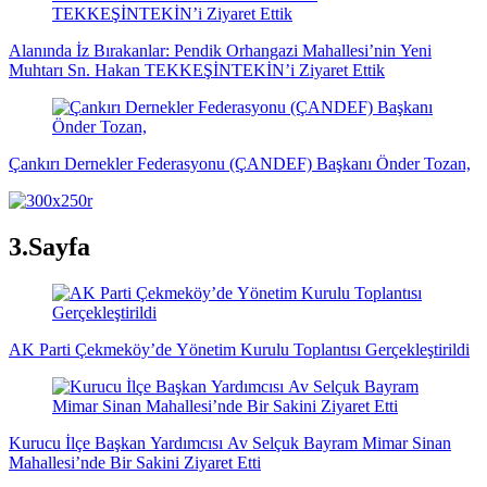
Alanında İz Bırakanlar: Pendik Orhangazi Mahallesi’nin Yeni
Muhtarı Sn. Hakan TEKKEŞİNTEKİN’i Ziyaret Ettik
Çankırı Dernekler Federasyonu (ÇANDEF) Başkanı Önder Tozan,
3.Sayfa
AK Parti Çekmeköy’de Yönetim Kurulu Toplantısı Gerçekleştirildi
Kurucu İlçe Başkan Yardımcısı Av Selçuk Bayram Mimar Sinan
Mahallesi’nde Bir Sakini Ziyaret Etti